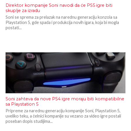
Direktor kompanije Soni navodi da će PS5 igre biti
skuplje za izradu
Soni se sprema za prelazak na narednu generaciju konzola sa
Playstation 5, gde spada i produkcija novih igara, koja bi mogla
postati...
Soni zahteva da nove PS4 igre moraju biti kompatibilne
sa Playstation 5
Pripreme za narednu generaciju kompanije Soni, Playstation 5,
uveliko teku, a čelnici kompanije su vezano za video igre postali
poseban dopis studijima...