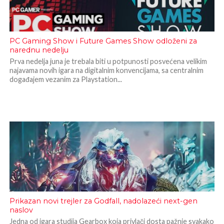
PC Gaming Show i Future Games Show odloženi za
narednu nedelju
Prva nedelja juna je trebala biti u potpunosti posvećena velikim
najavama novih igara na digitalnim konvencijama, sa centralnim
događajem vezanim za Playstation...
Prikazan novi trejler za Godfall, nadolazeći next-gen
naslov
Jedna od igara studija Gearbox koja privlači dosta pažnje svakako