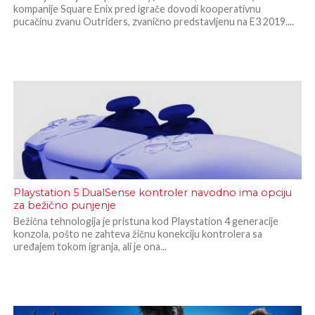
kompanije Square Enix pred igrače dovodi kooperativnu
pucačinu zvanu Outriders, zvanično predstavljenu na E3 2019....
Playstation 5 DualSense kontroler navodno ima opciju
za bežično punjenje
Bežična tehnologija je pristuna kod Playstation 4 generacije
konzola, pošto ne zahteva žičnu konekciju kontrolera sa
uređajem tokom igranja, ali je ona...