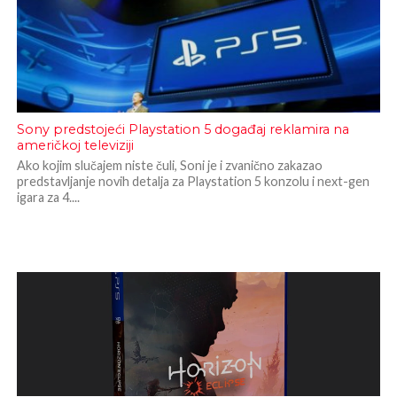
Sony predstojeći Playstation 5 događaj reklamira na
američkoj televiziji
Ako kojim slučajem niste čuli, Soni je i zvanično zakazao
predstavljanje novih detalja za Playstation 5 konzolu i next-gen
igara za 4....