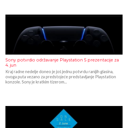
Sony potvrdio održavanje Playstation 5 prezentacije za
4. jun
Kraj radne nedelje doneo je još jednu potvrdu ranijih glasina,
ovoga puta vezano za predstojeće predstavljanje Playstation
konzole. Sony je kratkim tizerom...