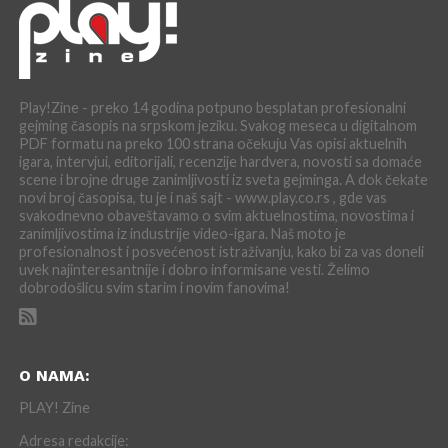
Play!Zine - preko 14 godina potpuno besplatan profesionalni
gejming časopis na srpskom jeziku. Svakog meseca u digitalnom
PDF formatu na preko 100 strana očekuju Vas opisi aktuelnih
igara, intervjui, editorijali, recenzije hardvera, novosti sa domaće
scene i brojne druge zanimljivosti iz sveta gejminga. A dok čekate
novi broj časopisa, tu je i naš sajt - www.play.co.rs , gde vas
svakodnevno obaveštavamo o svim aktuelnostima, novostima i
zanimljivostima iz industrije video-igara. Naš moto je
profesionalnost i posvećenost istraživanju, kako bi za vas doneli
uvek najinteresantnije i dobro informisane vesti. Želimo
dobrodošlicu svim starim i novim fanovima!
O NAMA:
PLAY! Zine
Adresa redakcije: