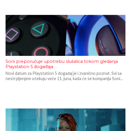
Soni preporučuje upotrebu slušalica tokom gledanja
Playstation 5 događaja
Novi datum za Playstation 5 događaj je i zvanično poznat. Svi sa
nestrpljenjem očekuju veče 11. juna, kada će se kompanija Soni...