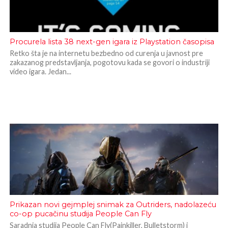
Procurela lista 38 next-gen igara iz Playstation časopisa
Retko šta je na internetu bezbedno od curenja u javnost pre
zakazanog predstavljanja, pogotovu kada se govori o industriji
video igara. Jedan...
Prikazan novi gejmplej snimak za Outriders, nadolazeću
co-op pucačinu studija People Can Fly
Saradnja studija People Can Fly(Painkiller, Bulletstorm) i