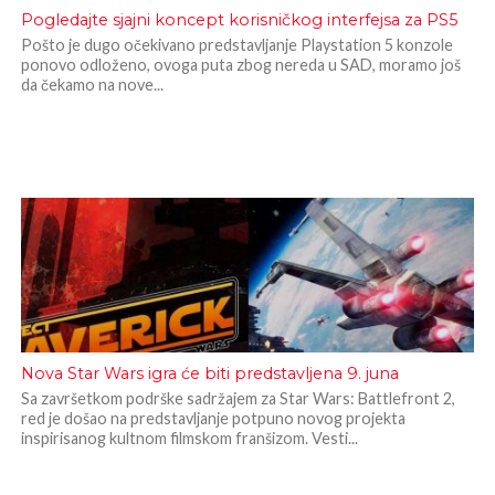
Pogledajte sjajni koncept korisničkog interfejsa za PS5
Pošto je dugo očekivano predstavljanje Playstation 5 konzole
ponovo odloženo, ovoga puta zbog nereda u SAD, moramo još
da čekamo na nove...
Nova Star Wars igra će biti predstavljena 9. juna
Sa završetkom podrške sadržajem za Star Wars: Battlefront 2,
red je došao na predstavljanje potpuno novog projekta
inspirisanog kultnom filmskom franšizom. Vesti...