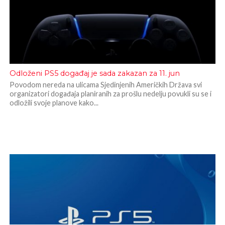
Odloženi PS5 događaj je sada zakazan za 11. jun
Povodom nereda na ulicama Sjedinjenih Američkih Država svi
organizatori događaja planiranih za prošlu nedelju povukli su se i
odložili svoje planove kako...