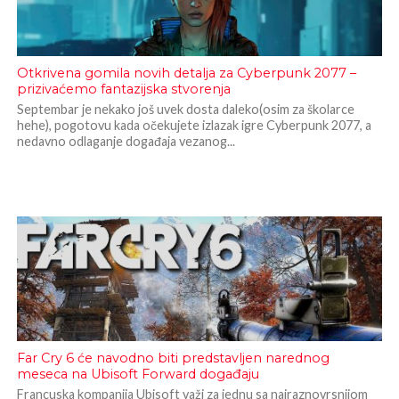
Otkrivena gomila novih detalja za Cyberpunk 2077 –
prizivaćemo fantazijska stvorenja
Septembar je nekako još uvek dosta daleko(osim za školarce
hehe), pogotovu kada očekujete izlazak igre Cyberpunk 2077, a
nedavno odlaganje događaja vezanog...
Far Cry 6 će navodno biti predstavljen narednog
meseca na Ubisoft Forward događaju
Francuska kompanija Ubisoft važi za jednu sa najraznovrsnijom