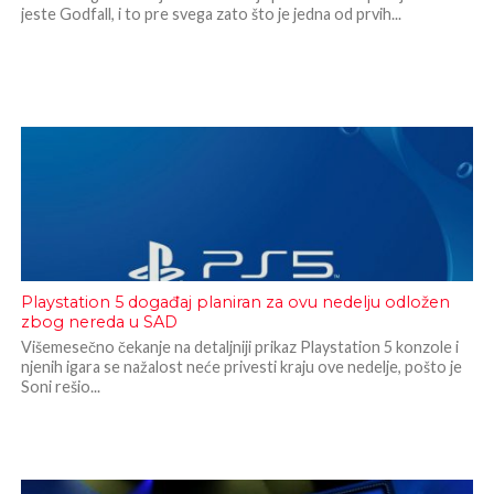
jeste Godfall, i to pre svega zato što je jedna od prvih...
Playstation 5 događaj planiran za ovu nedelju odložen
zbog nereda u SAD
Višemesečno čekanje na detaljniji prikaz Playstation 5 konzole i
njenih igara se nažalost neće privesti kraju ove nedelje, pošto je
Soni rešio...