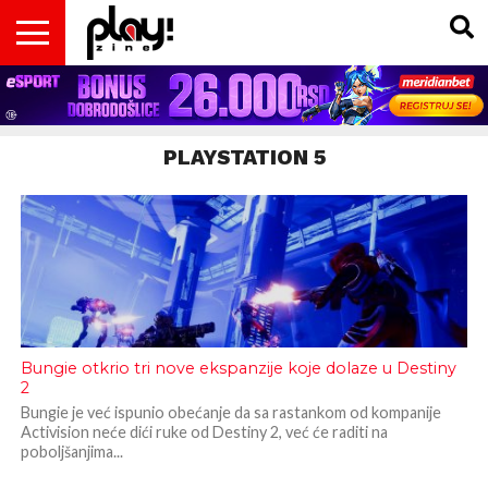
VESTI
MAGAZIN
PLAY!RETRO
PLAY!CAST
PLAY!CON
PLAY!BIZ
OPISI
DOMAĆA
INTERVJUI
GADGETS
FILM
KOLUMNE
INSIDER
IGARA
SCENA
& TV
PLAYSTATION 5
Bungie otkrio tri nove ekspanzije koje dolaze u Destiny
2
Bungie je već ispunio obećanje da sa rastankom od kompanije
Activision neće dići ruke od Destiny 2, već će raditi na
poboljšanjima...