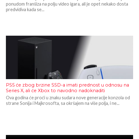
ponudom franšiza na polju video igara, ali je opet nekako dosta
predvidiva kada se...
PS5 će zbog brzine SSD-a imati prednost u odnosu na
Series X, ali će Xbox to navodno nadoknaditi
Ova godina će proći u znaku sudara nove generacije konzola od
strane Sonija i Majkrosofta, sa okršajem na više polja, i ne...