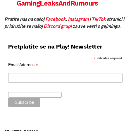
GamingLeaksAndRumours
Pratite nas na našoj
Facebook
,
Instagram
i
TikTok
stranici i
pridružite se našoj
Discord grupi
za sve vesti o gejmingu
.
Pretplatite se na Play! Newsletter
*
indicates required
*
Email Address