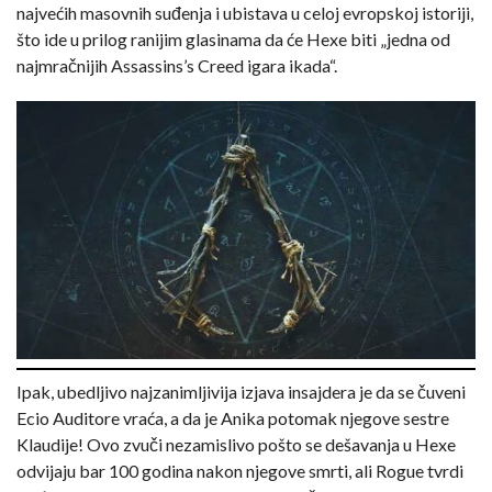
najvećih masovnih suđenja i ubistava u celoj evropskoj istoriji,
što ide u prilog ranijim glasinama da će Hexe biti „jedna od
najmračnijih Assassins’s Creed igara ikada“.
Ipak, ubedljivo najzanimljivija izjava insajdera je da se čuveni
Ecio Auditore vraća, a da je Anika potomak njegove sestre
Klaudije! Ovo zvuči nezamislivo pošto se dešavanja u Hexe
odvijaju bar 100 godina nakon njegove smrti, ali Rogue tvrdi