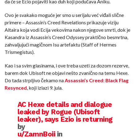
da će se Ecio pojaviti kao duh koji podučava Aniku.
Ovo je svakako moguće jer smo u serijalu već viđali slične
primere – Assassin’s Creed Revelations prikazuje viziju
Altaira koja vodi Ecija vekovima nakon njegove smrti, dok je
Kasandra iz Assassin’s Creed Odyssey praktično besmrtna,
zahvaljujući magičnom Isu artefaktu (Staff of Hermes
Trismegistus).
Kao i sa svim glasinama, i ove treba uzeti za dozom rezerve,
barem dok Ubisoft ne objavi nešto zvanično na temu Hexe.
Do tada strpljivo čekamo na
Assassin’s Creed: Black Flag
Resynced
, koji izlazi 9. jula.
AC Hexe details and dialogue
leaked by Rogue (Ubisoft
leaker), says Ezio is returning
by
u/ZamnBoii
in