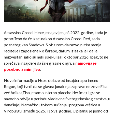
Assassin’s Creed: Hexe je najavljen još 2022. godine, kada je
potvrđeno da će izaći nakon Assassin’s Creed: Red, sada
poznatog kao Shadows. S obzirom da razvojni tim menja
reditelje i zaposlene k’o čarape, datum izlaska je i dalje
neizvestan, iako su neki spekulisali oktobar 2026. Ipak, to ne
sprečava insajdere da šire glasine o igri, a
najnovija je
posebno zanimljiva
.
Nove informacije o Hexe dolaze od insajdera po imenu
Rogue, koji tvrdi da se glavna junakinja zapravo ne zove Elsa,
već Anika (Elsa je samo interno placeholder ime). Igra se
navodno odvija u periodu vladavine Svetog rimskog carstva, u
današnjoj Nemačkoj, tokom suđenja i progona veštica u
Vircburgu između 1625. i 1631. godine. U pitanju je jedno od