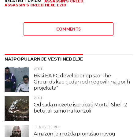
RELATED TOPICS:
,
ASSASSIN'S CREED
,
ASSASSIN'S CREED HEXE
EZIO
COMMENTS
NAJPOPULARNIJE VESTI NEDELJE
VESTI
Bivši EA FC developer opisao The
Grounds kao „jedan od njegovih najgorih
projekata“
VESTI
Od sada možete isprobati Mortal Shell 2
betu, ali samo na konzoli
FILMOVI-SERIJE
Amazon je možda pronašao novog