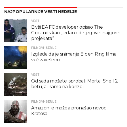
NAJPOPULARNIJE VESTI NEDELJE
VESTI
Bivši EA FC developer opisao The
Grounds kao „jedan od njegovih najgorih
projekata“
FILMOVI-SERIJE
Izgleda da je snimanje Elden Ring filma
već završeno
VESTI
Od sada možete isprobati Mortal Shell 2
betu, ali samo na konzoli
FILMOVI-SERIJE
Amazon je možda pronašao novog
Kratosa