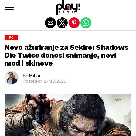
Exit mobile version
PC
Novo ažuriranje za Sekiro: Shadows
Die Twice donosi snimanje, novi
mod i skinove
By
Milan
Posted on
27/10/2020