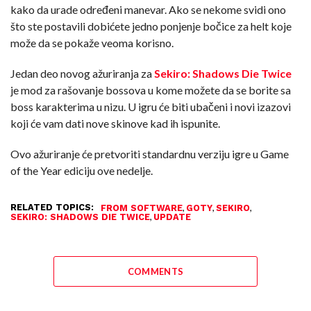
kako da urade određeni manevar. Ako se nekome svidi ono
što ste postavili dobićete jedno ponjenje bočice za helt koje
može da se pokaže veoma korisno.
Jedan deo novog ažuriranja za
Sekiro: Shadows Die Twice
je mod za rašovanje bossova u kome možete da se borite sa
boss karakterima u nizu. U igru će biti ubačeni i novi izazovi
koji će vam dati nove skinove kad ih ispunite.
Ovo ažuriranje će pretvoriti standardnu verziju igre u Game
of the Year ediciju ove nedelje.
RELATED TOPICS:
,
,
,
FROM SOFTWARE
GOTY
SEKIRO
,
SEKIRO: SHADOWS DIE TWICE
UPDATE
COMMENTS