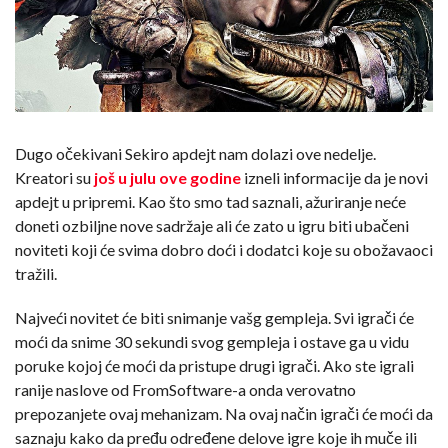
Dugo očekivani Sekiro apdejt nam dolazi ove nedelje.
Kreatori su
još u julu ove godine
izneli informacije da je novi
apdejt u pripremi. Kao što smo tad saznali, ažuriranje neće
doneti ozbiljne nove sadržaje ali će zato u igru biti ubačeni
noviteti koji će svima dobro doći i dodatci koje su obožavaoci
tražili.
Najveći novitet će biti snimanje vašg gempleja. Svi igrači će
moći da snime 30 sekundi svog gempleja i ostave ga u vidu
poruke kojoj će moći da pristupe drugi igrači. Ako ste igrali
ranije naslove od FromSoftware-a onda verovatno
prepozanjete ovaj mehanizam. Na ovaj način igrači će moći da
saznaju kako da pređu određene delove igre koje ih muče ili