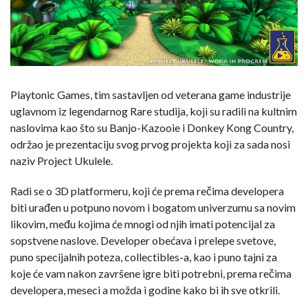
Playtonic Games, tim sastavljen od veterana game industrije
uglavnom iz legendarnog Rare studija, koji su radili na kultnim
naslovima kao što su Banjo-Kazooie i Donkey Kong Country,
održao je prezentaciju svog prvog projekta koji za sada nosi
naziv Project Ukulele.
Radi se o 3D platformeru, koji će prema rečima developera
biti urađen u potpuno novom i bogatom univerzumu sa novim
likovim, među kojima će mnogi od njih imati potencijal za
sopstvene naslove. Developer obećava i prelepe svetove,
puno specijalnih poteza, collectibles-a, kao i puno tajni za
koje će vam nakon završene igre biti potrebni, prema rečima
developera, meseci a možda i godine kako bi ih sve otkrili.