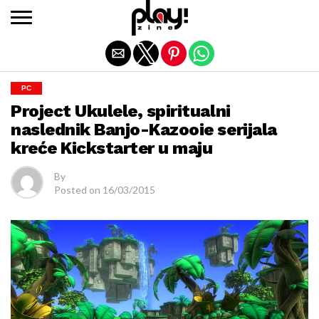
Exit mobile version
PC
Project Ukulele, spiritualni
naslednik Banjo-Kazooie serijala
kreće Kickstarter u maju
By
Posted on
16/03/2015