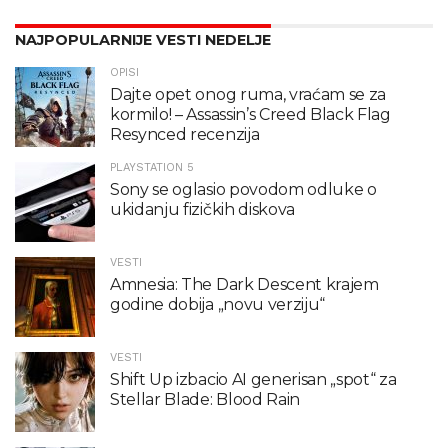
NAJPOPULARNIJE VESTI NEDELJE
OPISI
Dajte opet onog ruma, vraćam se za
kormilo! – Assassin’s Creed Black Flag
Resynced recenzija
PLAYSTATION 5
Sony se oglasio povodom odluke o
ukidanju fizičkih diskova
VESTI
Amnesia: The Dark Descent krajem
godine dobija „novu verziju“
VESTI
Shift Up izbacio AI generisan „spot“ za
Stellar Blade: Blood Rain