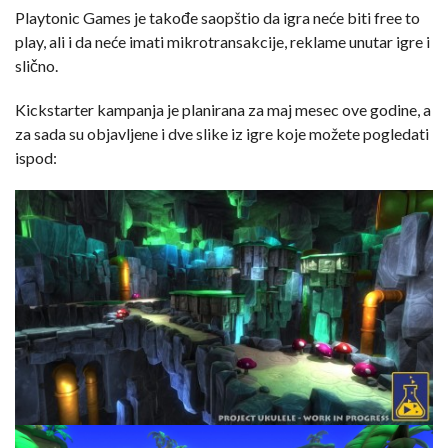
Playtonic Games je takođe saopštio da igra neće biti free to
play, ali i da neće imati mikrotransakcije, reklame unutar igre i
slično.
Kickstarter kampanja je planirana za maj mesec ove godine, a
za sada su objavljene i dve slike iz igre koje možete pogledati
ispod: