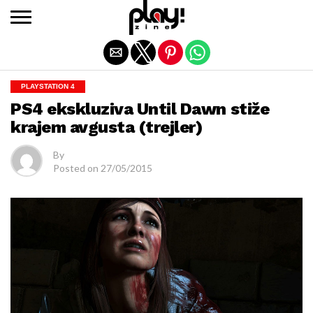
Exit mobile version
PLAYSTATION 4
PS4 ekskluziva Until Dawn stiže
krajem avgusta (trejler)
By
Posted on
27/05/2015