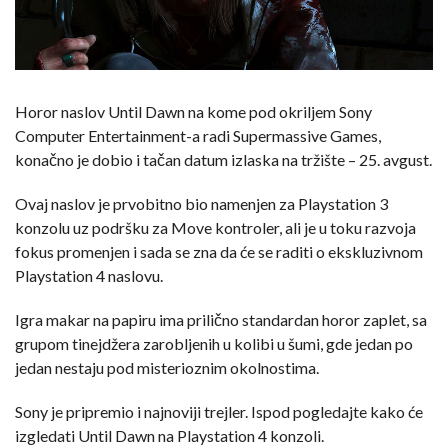
Horor naslov Until Dawn na kome pod okriljem Sony
Computer Entertainment-a radi Supermassive Games,
konačno je dobio i tačan datum izlaska na tržište – 25. avgust.
Ovaj naslov je prvobitno bio namenjen za Playstation 3
konzolu uz podršku za Move kontroler, ali je u toku razvoja
fokus promenjen i sada se zna da će se raditi o ekskluzivnom
Playstation 4 naslovu.
Igra makar na papiru ima prilično standardan horor zaplet, sa
grupom tinejdžera zarobljenih u kolibi u šumi, gde jedan po
jedan nestaju pod misterioznim okolnostima.
Sony je pripremio i najnoviji trejler. Ispod pogledajte kako će
izgledati Until Dawn na Playstation 4 konzoli.