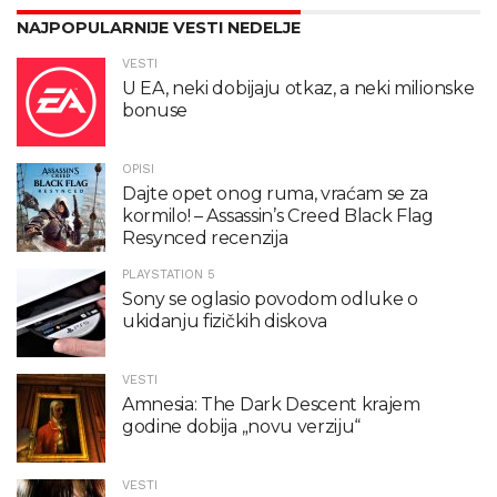
NAJPOPULARNIJE VESTI NEDELJE
VESTI
U EA, neki dobijaju otkaz, a neki milionske
bonuse
OPISI
Dajte opet onog ruma, vraćam se za
kormilo! – Assassin’s Creed Black Flag
Resynced recenzija
PLAYSTATION 5
Sony se oglasio povodom odluke o
ukidanju fizičkih diskova
VESTI
Amnesia: The Dark Descent krajem
godine dobija „novu verziju“
VESTI