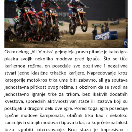
Osim nekog „hit ’n’ miss“ gejmpleja, pravo pitanje je kako igra
plasira svojih nekoliko modova pred igrača. Što se tiče
karijernog režima, on poseduje sve pozitivne i negativne
stvari jedne klasične trkačke karijere. Napredovanje kroz
kategorije motokros trka ume biti zabavno, ali ga sputava
jednostavna plitkost ovog režima, s obzirom da se svodi na
jednostavno igranje trke za trkom, bez ikakvih dodatnih
kvestova, sporednih aktivnosti van staze ili izazova koji su
postojali u drugom delu ove igre. Pored toga, igra poseduje
tipične modove šampionata, običnih trka kao i nekoliko
zanimljivih sitnijih modova i tipova trka, za koje ćete nažalost
brzo izgubiti interesovanje. Broj staza je impresivan i