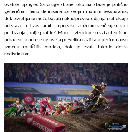
ovakav tip igre. Sa druge strane, okolina staze je prilično
generična i lenjo definisana sa svojim mutnim teksturama,
dok osvetljenje može bacati nekad previše odsjaja i refleksije
od staze i od vas samih, sa previše izraženim senčenjem radi
postizanja „bolje grafike“. Motori, vizuelno, su svi autentično
odrađeni, mada se ne oseća prevelika razlika u performansu
između različitih modela, dok je zvuk takođe dosta
nedistinktan.