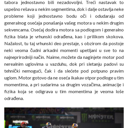
tabora jednostavno bili nezadovoljni. Treći nastavak to
uspešno rešava u nekim segmentima, dok i dalje ostavlja neke
probleme koji jednostavno bodu oči i odudaraju od
generalnog osećaja ponašanja vašeg motora u nekim drugim
sekvencama. Osećaj dodira motora sa podlogom i generalno
fizika blata je vrhunski odrađena, kao i prilikom skokova.
Nažalost, tu taj vrhunski deo prestaje, s obzirom da postoje
neki veoma čudni arkadni momenti upetljani u sve to na
najneprirodniji način. Naime, možete da naginjete motor pod
nerealnim uglovima u vazduhu, dok pri sletanju padovi su
tehnički nemogući, čak i da slećete pod potpuno pravim
uglom. Motor gotovo da ne oseća ikakav otpor podloge u tim
momentima, a pri sudarima sa drugim vozačima, animacije i
fizika koja se odigrava u tim momentima je veoma loše
odrađena.