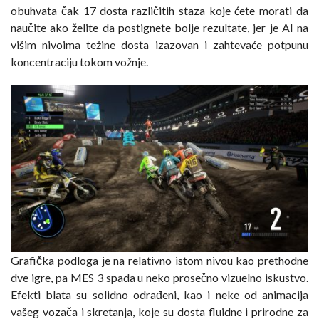
obuhvata čak 17 dosta različitih staza koje ćete morati da
naučite ako želite da postignete bolje rezultate, jer je AI na
višim nivoima težine dosta izazovan i zahtevaće potpunu
koncentraciju tokom vožnje.
Grafička podloga je na relativno istom nivou kao prethodne
dve igre, pa MES 3 spada u neko prosečno vizuelno iskustvo.
Efekti blata su solidno odrađeni, kao i neke od animacija
vašeg vozača i skretanja, koje su dosta fluidne i prirodne za