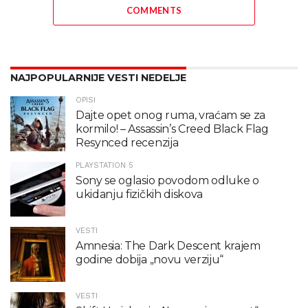
COMMENTS
NAJPOPULARNIJE VESTI NEDELJE
OPISI
Dajte opet onog ruma, vraćam se za
kormilo! – Assassin’s Creed Black Flag
Resynced recenzija
PLAYSTATION 5
Sony se oglasio povodom odluke o
ukidanju fizičkih diskova
VESTI
Amnesia: The Dark Descent krajem
godine dobija „novu verziju“
VESTI