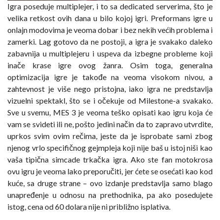
Igra poseduje multiplejer, i to sa dedicated serverima, što je
velika retkost ovih dana u bilo kojoj igri. Preformans igre u
onlajn modovima je veoma dobar i bez nekih većih problema i
zamerki. Lag gotovo da ne postoji, a igra je svakako daleko
zabavnija u multiplejeru i uspeva da izbegne probleme koji
inače krase igre ovog žanra. Osim toga, generalna
optimizacija igre je takođe na veoma visokom nivou, a
zahtevnost je više nego pristojna, iako igra ne predstavlja
vizuelni spektakl, što se i očekuje od Milestone-a svakako.
Sve u svemu, MES 3 je veoma teško opisati kao igru koja će
vam se svideti ili ne, pošto jedini način da to zapravo utvrdite,
uprkos svim ovim rečima, jeste da je isprobate sami zbog
njenog vrlo specifičnog gejmpleja koji nije baš u istoj niši kao
vaša tipična simcade trkačka igra. Ako ste fan motokrosa
ovu igru je veoma lako preporučiti, jer ćete se osećati kao kod
kuće, sa druge strane – ovo izdanje predstavlja samo blago
unapređenje u odnosu na prethodnika, pa ako posedujete
istog, cena od 60 dolara nije ni približno isplativa.