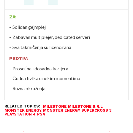
ZA:
Solidan gejmplej
Zabavan multiplejer, dedicated serveri
Sva takmičenja su licencirana
PROTIV:
Prosečna i dosadna karijera
Čudna fizika u nekim momentima
Ružna okruženja
RELATED TOPICS:
,
,
MILESTONE
MILESTONE S.R.L
,
,
MONSTER ENERGY
MONSTER ENERGY SUPERCROSS 3
,
PLAYSTATION 4
PS4