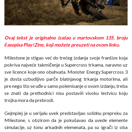
Ovaj tekst je originalno izašao u martovskom 135. broju
časopisa Play!Zine, koji možete preuzeti na ovom linku.
Milestone je stigao već do trećeg izdanja svoje franšize koja
pokriva najveće takmičenje u Supercross trkama, naravno uz
sve licence koje ono obuhvata. Monster Energy Supercross 3
je dosta uzbudljivo parče blatnjavog trkanja motorima, ali
pre nego što se uđe u samo polemisanje o ovom izdanju, treba
se znati da prethodnici nisu postavili visoku lestvicu koju
trojka mora da prebrodi.
Gejmplej je u serijalu uvek predstavljao solidnu prepreku za
Milestone, s obzirom da je pokušavao da uvede elemente
simulacije, uz tonu arkadnih elemenata, pa su igrači iz oba