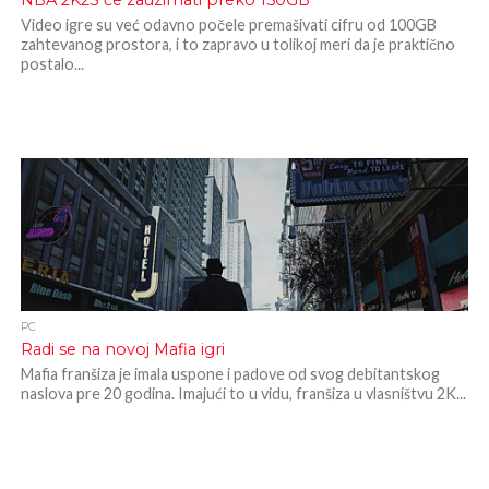
NBA 2K23 će zauzimati preko 150GB
Video igre su već odavno počele premašivati cifru od 100GB
zahtevanog prostora, i to zapravo u tolikoj meri da je praktično
postalo...
PC
Radi se na novoj Mafia igri
Mafia franšiza je imala uspone i padove od svog debitantskog
naslova pre 20 godina. Imajući to u vidu, franšiza u vlasništvu 2K...