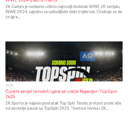
WWE 2K24 izlazi u martu
2K Games je nedavno otkrio najnoviji dodatak WWE 2K serijalu,
WWE 2K24, zajedno sa uzbudljivim debi trejlerom. Očekuje se da
će igra...
VESTI
Čuveni serijal teniskih igara se vraća! Najavljen TopSpin
2k25
2K Sports je najavio povratak Top Spin Tennis prvi put posle više
od decenije pauze sa TopSpin 2K25. “Svetovi tenisa i 2K...