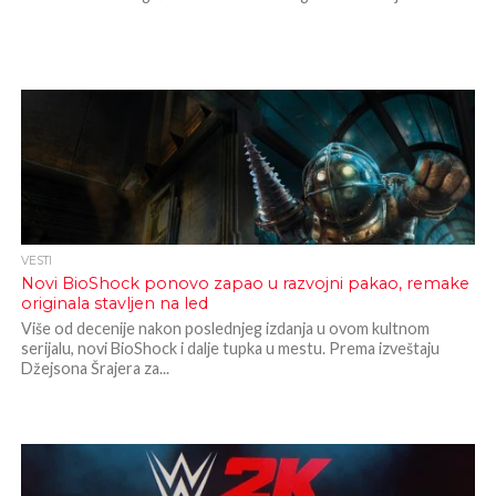
VESTI
Novi BioShock ponovo zapao u razvojni pakao, remake
originala stavljen na led
Više od decenije nakon poslednjeg izdanja u ovom kultnom
serijalu, novi BioShock i dalje tupka u mestu. Prema izveštaju
Džejsona Šrajera za...