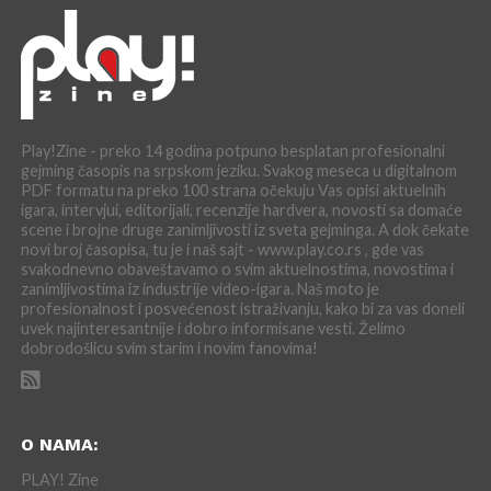
Play!Zine - preko 14 godina potpuno besplatan profesionalni
gejming časopis na srpskom jeziku. Svakog meseca u digitalnom
PDF formatu na preko 100 strana očekuju Vas opisi aktuelnih
igara, intervjui, editorijali, recenzije hardvera, novosti sa domaće
scene i brojne druge zanimljivosti iz sveta gejminga. A dok čekate
novi broj časopisa, tu je i naš sajt - www.play.co.rs , gde vas
svakodnevno obaveštavamo o svim aktuelnostima, novostima i
zanimljivostima iz industrije video-igara. Naš moto je
profesionalnost i posvećenost istraživanju, kako bi za vas doneli
uvek najinteresantnije i dobro informisane vesti. Želimo
dobrodošlicu svim starim i novim fanovima!
O NAMA:
PLAY! Zine