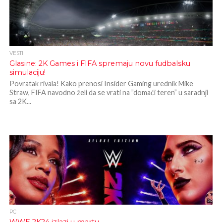
VESTI
Glasine: 2K Games i FIFA spremaju novu fudbalsku
simulaciju!
Povratak rivala! Kako prenosi Insider Gaming urednik Mike
Straw, FIFA navodno želi da se vrati na ”domaći teren” u saradnji
sa 2K...
PC