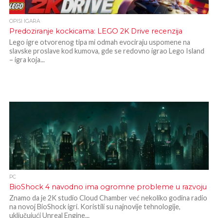
OPISI IGARA
Predoziranje kockicama: LEGO 2K Drive recenzija
Lego igre otvorenog tipa mi odmah evociraju uspomene na
slavske proslave kod kumova, gde se redovno igrao Lego Island
– igra koja...
PC
BioShock 4 navodno ima ogromne probleme u razvoju
Znamo da je 2K studio Cloud Chamber već nekoliko godina radio
na novoj BioShock igri. Koristili su najnovije tehnologije,
uključujući Unreal Engine...