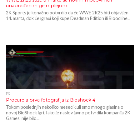
WWE 2K25 stiže u martu sa novim modovima i
unapređenim gejmplejom
2K Sports je konačno potvrdio da će WWE 2K25 biti objavljen
14. marta, dok će igrači koji kupe Deadman Edition ili Bloodline...
PC
Procurela prva fotografija iz Bioshock 4
Tokom poslednjih nekoliko meseci čuli smo mnogo glasina o
novoj BioShock igri. Iako je naslov javno potvrdila kompanija 2K
Games, nije bilo...