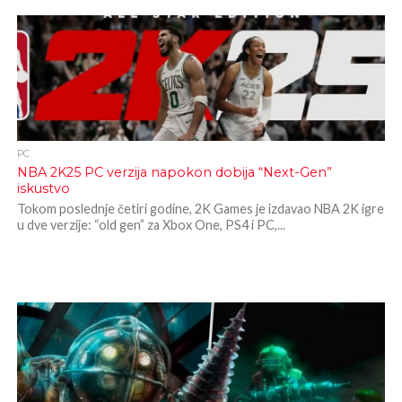
PC
NBA 2K25 PC verzija napokon dobija “Next-Gen”
iskustvo
Tokom poslednje četiri godine, 2K Games je izdavao NBA 2K igre
u dve verzije: “old gen” za Xbox One, PS4 i PC,...