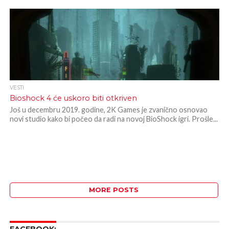
VESTI
Bioshock 4 će uskoro biti otkriven
Još u decembru 2019. godine, 2K Games je zvanično osnovao
novi studio kako bi počeo da radi na novoj BioShock igri. Prošle...
MORE POSTS