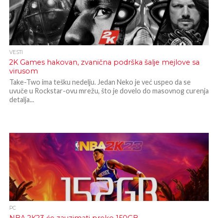
VESTI
2K Games hakovan, zvanična podrška šalje mejlove sa
virusom
Take-Two ima tešku nedelju. Jedan Neko je već uspeo da se
uvuče u Rockstar-ovu mrežu, što je dovelo do masovnog curenja
detalja...
PC