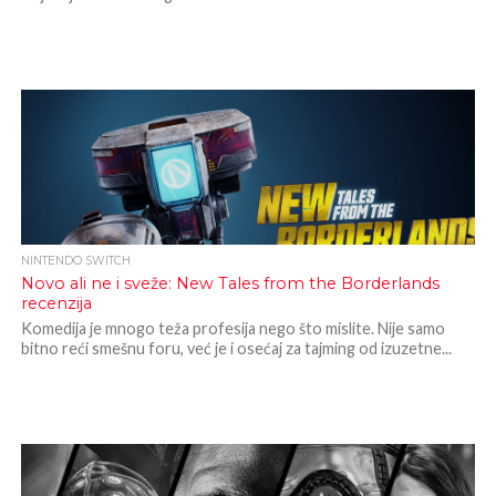
NINTENDO SWITCH
Novo ali ne i sveže: New Tales from the Borderlands
recenzija
Komedija je mnogo teža profesija nego što mislite. Nije samo
bitno reći smešnu foru, već je i osećaj za tajming od izuzetne...