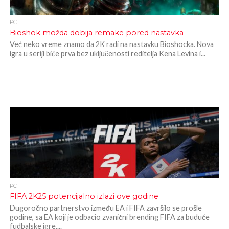
PC
Bioshok možda dobija remake pored nastavka
Već neko vreme znamo da 2K radi na nastavku Bioshocka. Nova
igra u seriji biće prva bez uključenosti reditelja Kena Levina i...
PC
FIFA 2K25 potencijalno izlazi ove godine
Dugoročno partnerstvo između EA i FIFA završilo se prošle
godine, sa EA koji je odbacio zvanični brending FIFA za buduće
fudbalske igre....