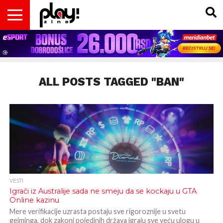
VESTI
MAGAZIN
PLAY!RETRO
PLAY!CAST
PLAY!CON
PLAY!BIZ
OPISI
DOMAĆA
INTERVJUI
GADGETS
FILM
KOLUMNE
INSIDER
IGARA
SCENA
& TV
ALL POSTS TAGGED "BAN"
VESTI
Igrači iz Australije sada ne smeju da se kockaju u GTA
Online kazinu
Mere verifikacije uzrasta postaju sve rigoroznije u svetu
gejminga, dok zakoni pojedinih država igraju sve veću ulogu u