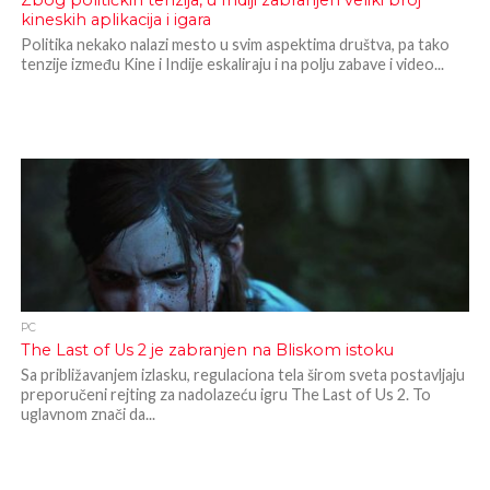
Zbog političkih tenzija, u Indiji zabranjen veliki broj
kineskih aplikacija i igara
Politika nekako nalazi mesto u svim aspektima društva, pa tako
tenzije između Kine i Indije eskaliraju i na polju zabave i video...
PC
The Last of Us 2 je zabranjen na Bliskom istoku
Sa približavanjem izlasku, regulaciona tela širom sveta postavljaju
preporučeni rejting za nadolazeću igru The Last of Us 2. To
uglavnom znači da...