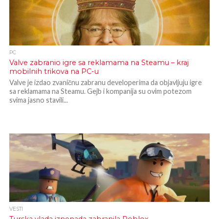
PC
Valve zabranio igre sa reklamama na Steamu – kraj
mobilnih trikova na PC-u
Valve je izdao zvaničnu zabranu developerima da objavljuju igre
sa reklamama na Steamu. Gejb i kompanija su ovim potezom
svima jasno stavili...
VESTI