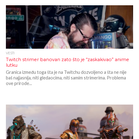
VESTI
Twitch strimer banovan zato što je “zaskakivao” anime
lutku
Granica između toga šta je na Twitchu dozvoljeno a šta ne nije
baš najjasnija, niti gledaocima, niti samim strimerima. Problema
ove prirode...