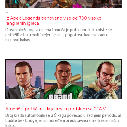
PC
Iz Apex Legends banovano više od 700 visoko
rangiranih igrača
Dosta uloženog vremena i umeća je potrebno kako biste se
približili vrhu u multiplejer igrama, pogotovu kada se radi o
naslovu kakav...
VESTI
Američki političari i dalje imaju problem sa GTA V
Broj krađa automobila se u Čikagu povećao u zadnjem periodu, ali
budite bez bridge jer su određeni predstavnici smislili novi način
kako...