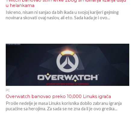
Twitch banovao strimerke zbog simuliranja lizanja ušiju
u helankama
Iskreno, nisam ni sanjao da bih ikada u svojoj karijeri gejming
novinara skovati ovaj naslov, ali eto. Sada kada je i ovo...
PC
Overwatch banovao preko 10,000 Linuks igrača
Prošle nedelje je masa Linuks korisnika dobilo zabranu igranja
pucačine sa herojima. Za sada se ne zna da li je ovo greška...