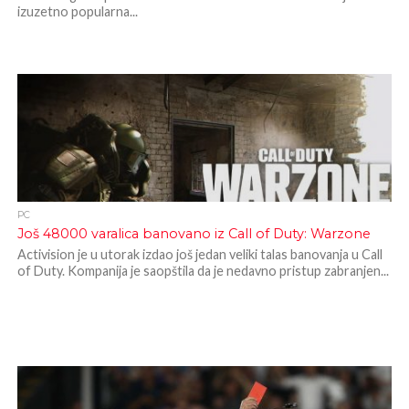
izuzetno popularna...
PC
Još 48000 varalica banovano iz Call of Duty: Warzone
Activision je u utorak izdao još jedan veliki talas banovanja u Call
of Duty. Kompanija je saopštila da je nedavno pristup zabranjen...