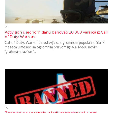
PC
Activision u jednom danu banovao 20.000 varalica iz Call
of Duty: Warzone
Call of Duty: Warzone nastavlja sa ogromnom popularnošću iz
meseca u mesec, sa ogromnim prilivom igrača. Među novim
igračima nalazi se i...
PC