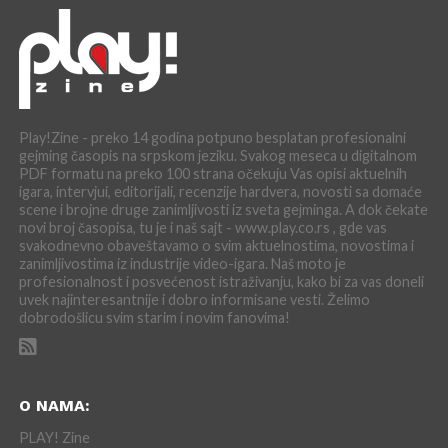
Play!Zine - preko 14 godina potpuno besplatan profesionalni
gejming časopis na srpskom jeziku. Svakog meseca u digitalnom
PDF formatu na preko 100 strana očekuju Vas opisi aktuelnih
igara, intervjui, editorijali, recenzije hardvera, novosti sa domaće
scene i brojne druge zanimljivosti iz sveta gejminga. A dok čekate
novi broj časopisa, tu je i naš sajt - www.play.co.rs , gde vas
svakodnevno obaveštavamo o svim aktuelnostima, novostima i
zanimljivostima iz industrije video-igara. Naš moto je
profesionalnost i posvećenost istraživanju, kako bi za vas doneli
uvek najinteresantnije i dobro informisane vesti. Želimo
dobrodošlicu svim starim i novim fanovima!
O NAMA:
PLAY! Zine