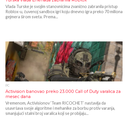
Turska vlada iznenada zabranila Roblox
Vlada Turske je svojim stanovnicima zvanično zabranila pristup
Roblox-u, čuvenoj sandbox igri koju dnevno igra preko 70 miliona
gejmera širom sveta. Prema...
PC
Activision banovao preko 23.000 Call of Duty varalica za
mesec dana
Vremenom, Activisionov ‘Team RICOCHET’ nastavlja da
usavršava svoje algoritme i mehanike za borbu protiv varanja,
smanjujući stalni broj varalica koji se probijaju...