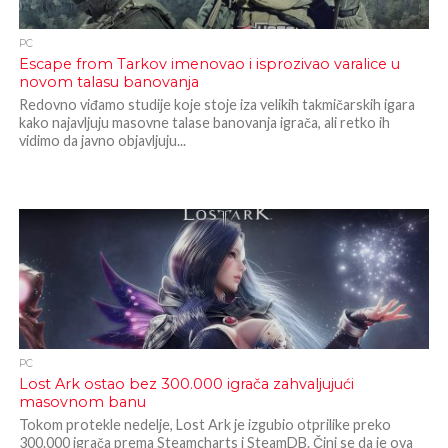
PC
Escape from Tarkov imenovao i isprozivao varalice u
novom talasu banovanja
Redovno viđamo studije koje stoje iza velikih takmičarskih igara
kako najavljuju masovne talase banovanja igrača, ali retko ih
vidimo da javno objavljuju...
PC
Lost Ark ostao bez 300.000 igrača zahvaljujući
masovnom banu
Tokom protekle nedelje, Lost Ark je izgubio otprilike preko
300.000 igrača prema Steamcharts i SteamDB. Čini se da je ova