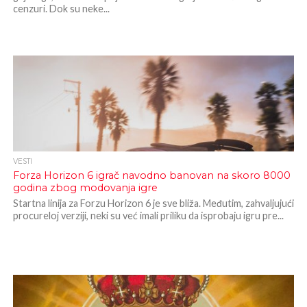
cenzuri. Dok su neke...
VESTI
Forza Horizon 6 igrač navodno banovan na skoro 8000
godina zbog modovanja igre
Startna linija za Forzu Horizon 6 je sve bliža. Međutim, zahvaljujući
procureloj verziji, neki su već imali priliku da isprobaju igru pre...