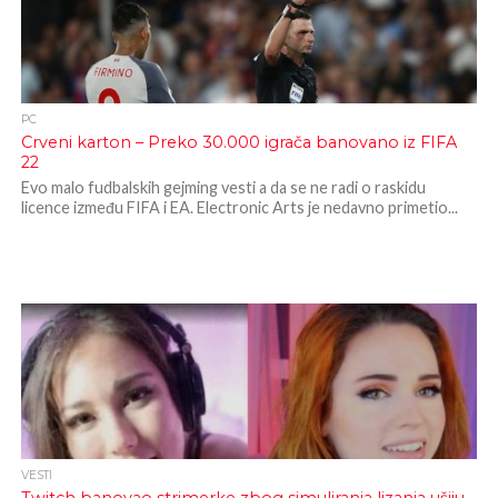
PC
Crveni karton – Preko 30.000 igrača banovano iz FIFA
22
Evo malo fudbalskih gejming vesti a da se ne radi o raskidu
licence između FIFA i EA. Electronic Arts je nedavno primetio...
VESTI