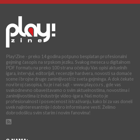
Play!Zine - preko 14 godina potpuno besplatan profesionalni
gejming časopis na srpskom jeziku. Svakog meseca u digitalnom
PDF formatu na preko 100 strana očekuju Vas opisi aktuelnih
igara, intervjui, editorijali, recenzije hardvera, novosti sa domaće
scene i brojne druge zanimljivosti iz sveta gejminga. A dok čekate
novi broj časopisa, tu je i naš sajt - www.play.co.rs , gde vas
svakodnevno obaveštavamo o svim aktuelnostima, novostima i
zanimljivostima iz industrije video-igara. Naš moto je
profesionalnost i posvećenost istraživanju, kako bi za vas doneli
uvek najinteresantnije i dobro informisane vesti. Želimo
dobrodošlicu svim starim i novim fanovima!