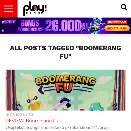
VESTI
MAGAZIN
PLAY!RETRO
PLAY!CAST
PLAY!CON
PLAY!BIZ
OPISI
DOMAĆA
INTERVJUI
GADGETS
FILM
KOLUMNE
INSIDER
IGARA
SCENA
& TV
ALL POSTS TAGGED "BOOMERANG
FU"
NINTENDO SWITCH
REVIEW: Boomerang Fu
Ovaj tekst je originalno izašao u oktobarskom 141. broju