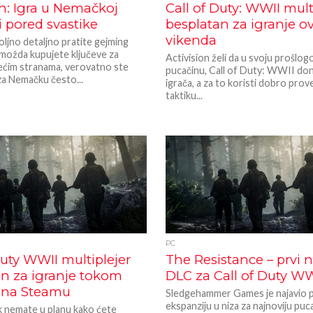
n: Igra u Nemačkoj
Call of Duty: WWII mult
 i pored svastike
besplatan za igranje o
vikenda
ljno detaljno pratite gejming
li možda kupujete ključeve za
Activision želi da u svoju prošlog
ećim stranama, verovatno ste
pucačinu, Call of Duty: WWII don
 za Nemačku često...
igrača, a za to koristi dobro pro
taktiku...
PC
Duty WWII multiplejer
The Resistance – prvi n
an za igranje tokom
DLC za Call of Duty WW
 na Steamu
Sledgehammer Games je najavio 
ekspanziju u niza za najnoviju puc
k nemate u planu kako ćete