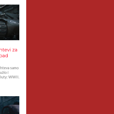
htevi za
load
zahteva samo
užio i
Duty: WWII.