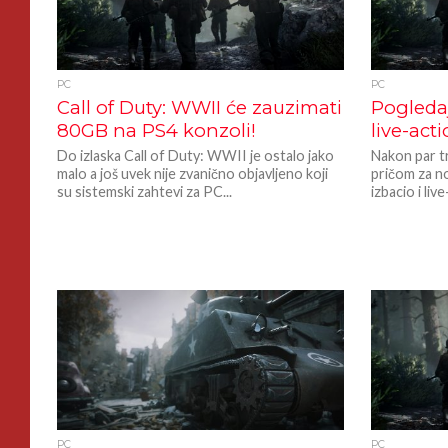
PC
PC
Call of Duty: WWII će zauzimati
Pogledaj
80GB na PS4 konzoli!
live-acti
Do izlaska Call of Duty: WWII je ostalo jako
Nakon par tr
malo a još uvek nije zvanično objavljeno koji
pričom za no
su sistemski zahtevi za PC...
izbacio i live
PC
PC