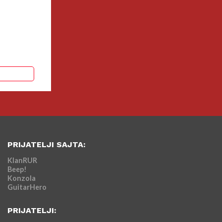
PRIJATELJI SAJTA:
KlanRUR
Beep!
Konzola
GuitarHero
PRIJATELJI: