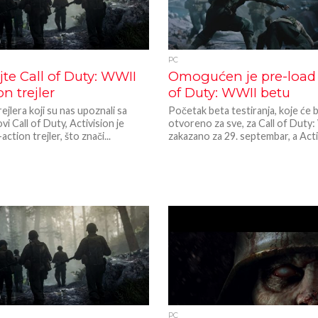
PC
te Call of Duty: WWII
Omogućen je pre-load 
on trejler
of Duty: WWII betu
ejlera koji su nas upoznali sa
Početak beta testiranja, koje će b
vi Call of Duty, Activision je
otvoreno za sve, za Call of Duty
-action trejler, što znači...
zakazano za 29. septembar, a Activ
PC