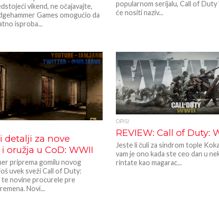
popularnom serijalu, Call of Dut
dstojeći vikend, ne očajavajte,
će nositi naziv...
ledgehammer Games omogućio da
tno isproba...
OPISI
REVIEW: Call of Duty: 
i detalji za nove
Jeste li čuli za sindrom tople Ko
i oružja u CoD: WWII
vam je ono kada ste ceo dan u ne
er priprema gomilu novog
rintate kao magarac...
 još uvek sveži Call of Duty:
 te novine procurele pre
remena. Novi...