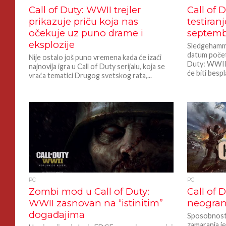
Call of Duty: WWII trejler
Call of 
prikazuje priču koja nas
testiran
očekuje uz puno drame i
septemb
eksplozije
Sledgehamm
datum početk
Nije ostalo još puno vremena kada će izaći
Duty: WWII 
najnovija igra u Call of Duty serijalu, koja se
će biti bespl
vraća tematici Drugog svetskog rata,...
PC
PC
Zombi mod u Call of Duty:
Call of
WWII zasnovan na “istinitim”
neogran
događajima
Sposobnost 
zamaranja je