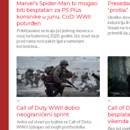
Marvel’s Spider-Man bi mogao
Preseda
biti besplatan za PS Plus
“prošla”
korisnike u junu, CoD: WWII
Ukoliko dovo
potvrđen
industriju i
Steam na tr
Približavamo se kraju još jednog meseca u
primetili da
ovoj turbulentnoj 2020. godini, što znači da je
pred nama novi paket igara namenjen
korisnicima...
PC
PC
Call of Duty WWII dobio
Call of 
neograničeni sprint
besplat
vikenda
Jedna od stvari po kojima se Call of Duty:
WWII izdvajao od svojih prethodnika
Ako još uve