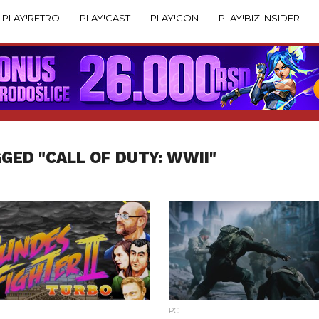
PLAY!RETRO
PLAY!CAST
PLAY!CON
PLAY!BIZ INSIDER
GED "CALL OF DUTY: WWII"
PC