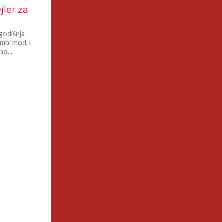
jler za
ogodišnja
ombi mod, i
o...