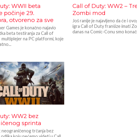
Duty: WWII beta
Call of Duty: WW2 – Tre
je počinje 29.
Zombi mod
ra, otvoreno za sve
Još ranije je najavljeno da će i ov
igra Call of Duty franšize imati Z
er Games je konačno najavio
danas na Comic-Conu smo konačn
a beta testiranja za Call of
multiplejer na PC platformi, koje
atno...
 Duty: WW2 bez
ičenog sprinta
neograničenog trčanja bez
 odlika koju nećemo videti u Call