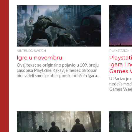
NINTENDO SWITCH
PLAYSTATION 
Igre u novembru
Playstat
igara i 
Ovaj tekst se originalno pojavio u 109. broju
časopisa Play!Zine Kakav je mesec oktobar
Games 
bio, videli smo i probali gomilu odličnih igara...
U Parizu je u
nedelja mode
Games Week) 