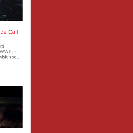
za Call
iti
: WWII je
ision se...