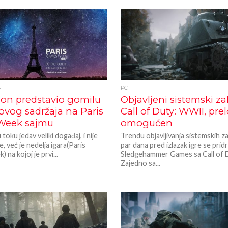
4
PC
ion predstavio gomilu
Objavljeni sistemski za
novog sadržaja na Paris
Call of Duty: WWII, pre
Week sajmu
omogućen
 toku jedav veliki događaj, i nije
Trendu objavljivanja sistemskih 
, već je nedelja igara(Paris
par dana pred izlazak igre se pridr
na kojoj je prvi...
Sledgehammer Games sa Call of 
Zajedno sa...