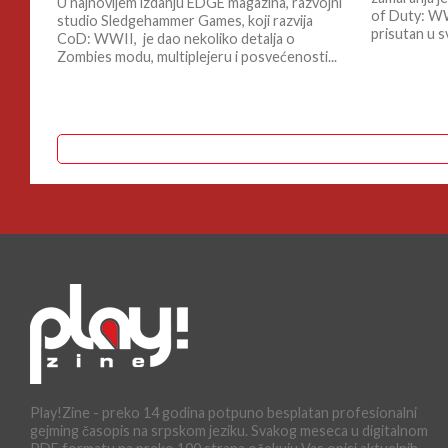
U najnovijem izdanju EDGE magazina, razvojni
of Duty: WW
studio Sledgehammer Games, koji razvija
prisutan u sv
CoD: WWII, je dao nekoliko detalja o
Zombies modu, multiplejeru i posvećenosti...
Play!Zine - preko 14 godina potpuno besplatan profesionalni
gejming časopis na srpskom jeziku. Svakog meseca u digitalnom