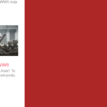
y WWII, koja
WWII
ka Kole? To
kom poslu,