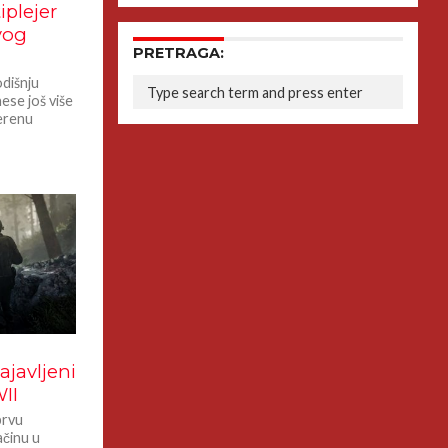
iplejer
vog
PRETRAGA:
odišnju
ese još više
verenu
ajavljeni
II
prvu
ačinu u