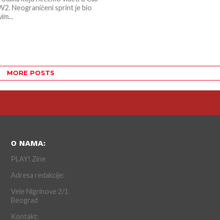
2. Neograničeni sprint je bio
im...
MORE POSTS
O NAMA:
PLAY! Zine
Adresa redakcije:
Vele Nigrinove 2/1
Beograd
Kontakt: