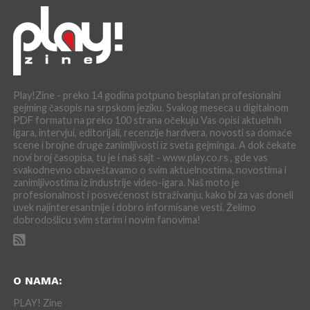
Play!Zine - preko 14 godina potpuno besplatan profesionalni
gejming časopis na srpskom jeziku. Svakog meseca u digitalnom
PDF formatu na preko 100 strana očekuju Vas opisi aktuelnih
igara, intervjui, editorijali, recenzije hardvera, novosti sa domaće
scene i brojne druge zanimljivosti iz sveta gejminga. A dok čekate
novi broj časopisa, tu je i naš sajt - www.play.co.rs , gde vas
svakodnevno obaveštavamo o svim aktuelnostima, novostima i
zanimljivostima iz industrije video-igara. Naš moto je
profesionalnost i posvećenost istraživanju, kako bi za vas doneli
uvek najinteresantnije i dobro informisane vesti. Želimo
dobrodošlicu svim starim i novim fanovima!
O NAMA:
PLAY! Zine