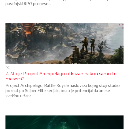
pustinjski RPG prenese...
PC
Zašto je Project Archipelago otkazan nakon samo tri
meseca?
Project Archipelago, Battle Royale naslov iza kojeg stoji studio
poznat po Sniper Elite serijalu, imao je potencijal da unese
svežinu u žanr....