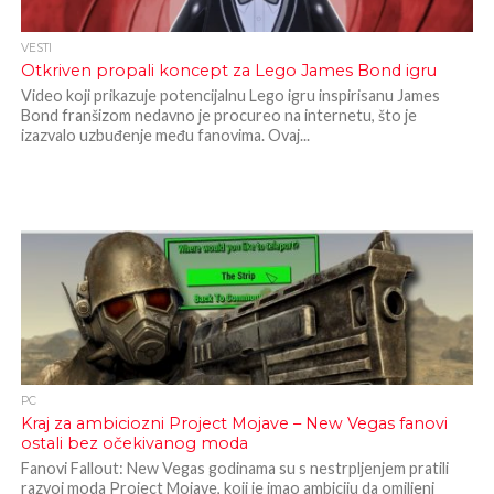
VESTI
Otkriven propali koncept za Lego James Bond igru
Video koji prikazuje potencijalnu Lego igru inspirisanu James
Bond franšizom nedavno je procureo na internetu, što je
izazvalo uzbuđenje među fanovima. Ovaj...
PC
Kraj za ambiciozni Project Mojave – New Vegas fanovi
ostali bez očekivanog moda
Fanovi Fallout: New Vegas godinama su s nestrpljenjem pratili
razvoj moda Project Mojave, koji je imao ambiciju da omiljeni