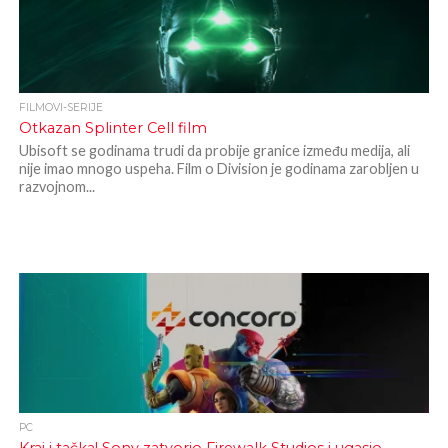
FILMOVI-SERIJE
Otkazan Splinter Cell film
Ubisoft se godinama trudi da probije granice između medija, ali
nije imao mnogo uspeha. Film o Division je godinama zarobljen u
razvojnom...
PC