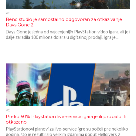
PC
Bend studio je samostalno odgovoran za otkazivanje
Days Gone 2
Days Gone je jedna od najcenjenijih PlayStation video igara, ali je i
dalje zaradila 100 miliona dolara u digitalnoj prodaji. Igra je...
PC
Preko 50% Playstation live-service igara je ili propalo ili
otkazano
PlayStationovi planovi za live-service igre su počeli pre nekoliko
godina, što je rezultiralo velikim izdanjima poput Helldivers 2