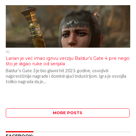
PC
Larian je već imao igrivu verziju Baldur’s Gate 4 pre nego
što je digao ruke od serijala
Baldur’s Gate 3 je bio glavni hit 2023. godine, osvojivši
najprestižnije nagrade i dominirajući industrijom. Igra je osvojila
toliko nagrada da je...
MORE POSTS