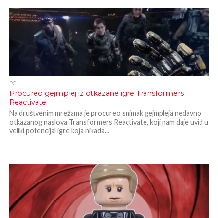
PC
Procureo gejmplej iz otkazane igre Transformers
Reactivate
Na društvenim mrežama je procureo snimak gejmpleja nedavno
otkazanog naslova Transformers Reactivate, koji nam daje uvid u
veliki potencijal igre koja nikada...