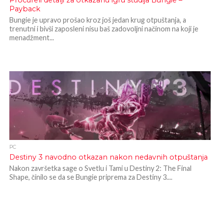
Procureli detalji za otkazanu igru studija Bungie –
Payback
Bungie je upravo prošao kroz još jedan krug otpuštanja, a
trenutni i bivši zaposleni nisu baš zadovoljni načinom na koji je
menadžment...
PC
Destiny 3 navodno otkazan nakon nedavnih otpuštanja
Nakon završetka sage o Svetlu i Tami u Destiny 2: The Final
Shape, činilo se da se Bungie priprema za Destiny 3....