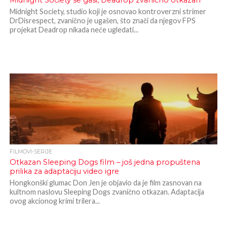
Midnight Society se gasi, Deadrop zvanično otkazan
Midnight Society, studio koji je osnovao kontroverzni strimer
DrDisrespect, zvanično je ugašen, što znači da njegov FPS
projekat Deadrop nikada neće ugledati...
FILMOVI-SERIJE
Otkazan Sleeping Dogs film – još jedna propuštena
prilika za adaptaciju video igre
Hongkonški glumac Don Jen je objavio da je film zasnovan na
kultnom naslovu Sleeping Dogs zvanično otkazan. Adaptacija
ovog akcionog krimi trilera...