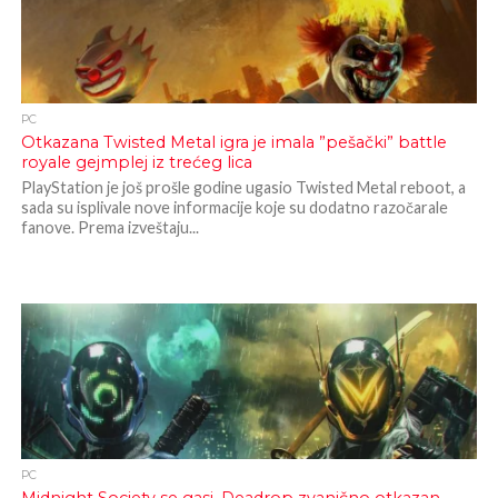
PC
Otkazana Twisted Metal igra je imala ”pešački” battle
royale gejmplej iz trećeg lica
PlayStation je još prošle godine ugasio Twisted Metal reboot, a
sada su isplivale nove informacije koje su dodatno razočarale
fanove. Prema izveštaju...
PC