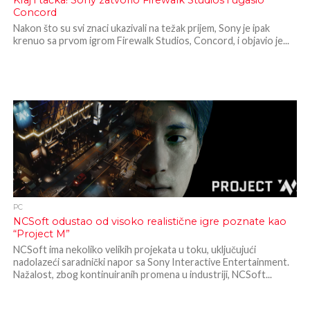
Kraj i tačka! Sony zatvorio Firewalk Studios i ugasio
Concord
Nakon što su svi znaci ukazivali na težak prijem, Sony je ipak
krenuo sa prvom igrom Firewalk Studios, Concord, i objavio je...
PC
NCSoft odustao od visoko realistične igre poznate kao
“Project M”
NCSoft ima nekoliko velikih projekata u toku, uključujući
nadolazeći saradnički napor sa Sony Interactive Entertainment.
Nažalost, zbog kontinuiranih promena u industriji, NCSoft...