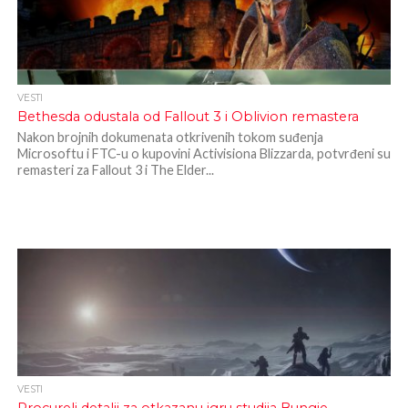
VESTI
Bethesda odustala od Fallout 3 i Oblivion remastera
Nakon brojnih dokumenata otkrivenih tokom suđenja
Microsoftu i FTC-u o kupovini Activisiona Blizzarda, potvrđeni su
remasteri za Fallout 3 i The Elder...
VESTI