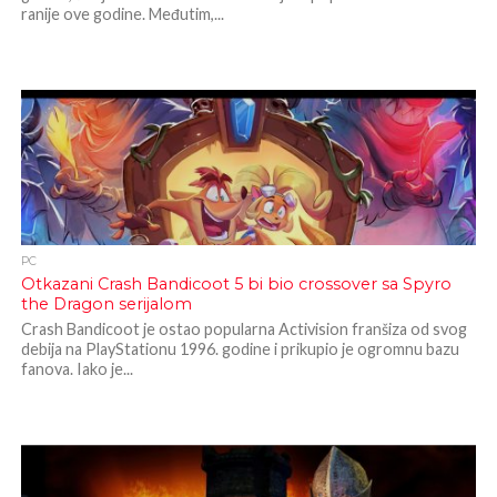
ranije ove godine. Međutim,...
PC
Otkazani Crash Bandicoot 5 bi bio crossover sa Spyro
the Dragon serijalom
Crash Bandicoot je ostao popularna Activision franšiza od svog
debija na PlayStationu 1996. godine i prikupio je ogromnu bazu
fanova. Iako je...