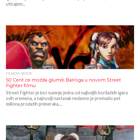
uticajem...
FILMOVI-SERIJE
50 Cent će možda glumiti Balroga u novom Street
Fighter filmu
Street Fighter je bez sumnje jedna od najboljih borilačkih igara
svih vremena, a najnoviji nastavak nedavno je premašio pet
miliona prodatih primeraka....