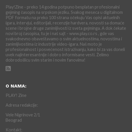
Play!Zine - preko 14 godina potpuno besplatan profesionalni
gejming časopis na srpskom jeziku. Svakog meseca u digitalnom
PDF formatu na preko 100 strana očekuju Vas opisi aktuelnih
igara, intervjui, editorijali, recenzije hardvera, novosti sa domaće
scene i brojne druge zanimljivosti iz sveta gejminga. A dok čekate
novi broj časopisa, tu je i naš sajt - www.play.co.rs , gde vas
svakodnevno obaveštavamo o svim aktuelnostima, novostima i
zanimljivostima iz industrije video-igara. Naš moto je
profesionalnost i posvećenost istraživanju, kako bi za vas doneli
uvek najinteresantnije i dobro informisane vesti. Želimo
dobrodošlicu svim starim i novim fanovima!
O NAMA:
PLAY! Zine
Adresa redakcije:
Vele Nigrinove 2/1
Beograd
Kontakt: