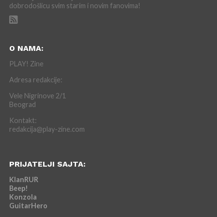
dobrodošlicu svim starim i novim fanovima!
O NAMA:
PLAY! Zine
Adresa redakcije:
Vele Nigrinove 2/1
Beograd
Kontakt:
redakcija@play-zine.com
PRIJATELJI SAJTA:
KlanRUR
Beep!
Konzola
GuitarHero