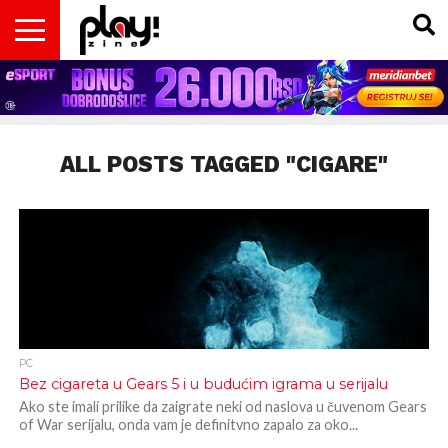
VESTI
MAGAZIN
PLAY!RETRO
PLAY!CAST
PLAY!CON
PLAY!BIZ
OPISI
DOMAĆA
INTERVJUI
GADGETS
FILM
KOLUMNE
INSIDER
IGARA
SCENA
& TV
ALL POSTS TAGGED "CIGARE"
PC
Bez cigareta u Gears 5 i u budućim igrama u serijalu
Ako ste imali prilike da zaigrate neki od naslova u čuvenom Gears
of War serijalu, onda vam je definitvno zapalo za oko...