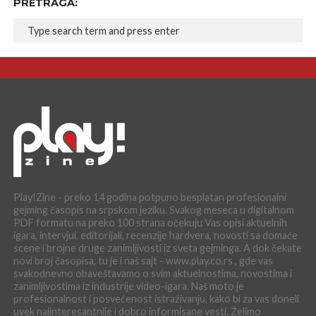
PRETRAGA:
Play!Zine - preko 14 godina potpuno besplatan profesionalni
gejming časopis na srpskom jeziku. Svakog meseca u digitalnom
PDF formatu na preko 100 strana očekuju Vas opisi aktuelnih
igara, intervjui, editorijali, recenzije hardvera, novosti sa domaće
scene i brojne druge zanimljivosti iz sveta gejminga. A dok čekate
novi broj časopisa, tu je i naš sajt - www.play.co.rs , gde vas
svakodnevno obaveštavamo o svim aktuelnostima, novostima i
zanimljivostima iz industrije video-igara. Naš moto je
profesionalnost i posvećenost istraživanju, kako bi za vas doneli
uvek najinteresantnije i dobro informisane vesti. Želimo