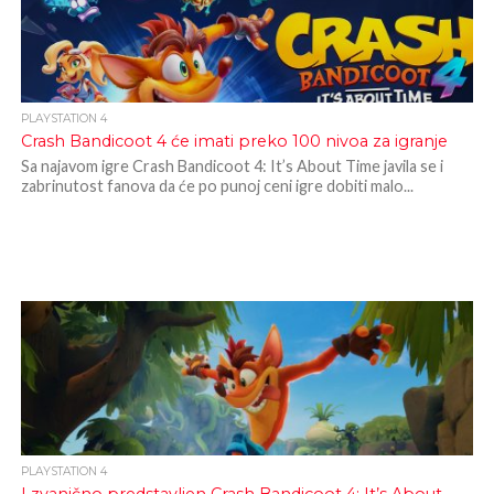
PLAYSTATION 4
Crash Bandicoot 4 će imati preko 100 nivoa za igranje
Sa najavom igre Crash Bandicoot 4: It’s About Time javila se i
zabrinutost fanova da će po punoj ceni igre dobiti malo...
PLAYSTATION 4