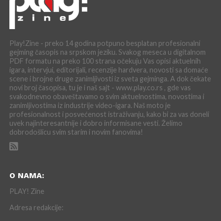
Play!Zine - preko 14 godina potpuno besplatan profesionalni
gejming časopis na srpskom jeziku. Svakog meseca u digitalnom
PDF formatu na preko 100 strana očekuju Vas opisi aktuelnih
igara, intervjui, editorijali, recenzije hardvera, novosti sa domaće
scene i brojne druge zanimljivosti iz sveta gejminga. A dok čekate
novi broj časopisa, tu je i naš sajt - www.play.co.rs , gde vas
svakodnevno obaveštavamo o svim aktuelnostima, novostima i
zanimljivostima iz industrije video-igara. Naš moto je
profesionalnost i posvećenost istraživanju, kako bi za vas doneli
uvek najinteresantnije i dobro informisane vesti. Želimo
dobrodošlicu svim starim i novim fanovima!
O NAMA:
PLAY! Zine
Adresa redakcije: