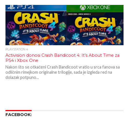
PLAYSTATION 4
Activision donosi Crash Bandicoot 4: It’s About Time za
PS4 i Xbox One
Nakon što se otkačeni Crash Bandicoot vratio u srca fanova sa
odličnim rimejkom originalne trilogije, sada je izgleda red na
dolazak potpuno...
FACEBOOK: