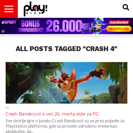
VESTI
MAGAZIN
PLAY!RETRO
PLAY!CAST
PLAY!CON
PLAY!BIZ
OPISI
DOMAĆA
INTERVJUI
GADGETS
FILM
KOLUMNE
INSIDER
IGARA
SCENA
& TV
ALL POSTS TAGGED "CRASH 4"
PC
Crash Bandicoot 4 već 26. marta stiže za PC
Sve skorije igre o junaku Crash Bandicoot su se prvo pojavile za
Playstation platforme, gde su provele određeno vreme kao
ekskluzive, da...