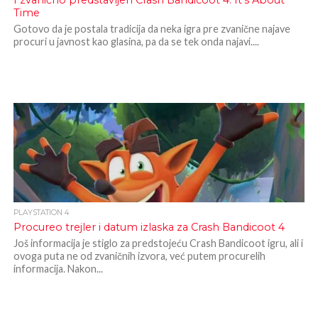
I zvanično predstavljen Crash Bandicoot 4: It’s About
Time
Gotovo da je postala tradicija da neka igra pre zvanične najave
procuri u javnost kao glasina, pa da se tek onda najavi....
PLAYSTATION 4
Procureo trejler i datum izlaska za Crash Bandicoot 4
Još informacija je stiglo za predstojeću Crash Bandicoot igru, ali i
ovoga puta ne od zvaničnih izvora, već putem procurelih
informacija. Nakon...