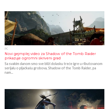
PC
Novi gejmplej video za Shadow of the Tomb Raider
prikazuje ogromni skriveni grad
Sa svakim danom smo sve bliži dolasku treće igre u ributovanom
serijalu o pljačkašu grobova, Shadow of the Tomb Raider, pa
nam...