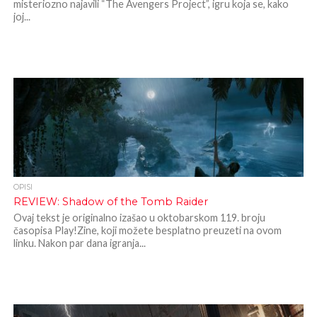
misteriozno najavili “The Avengers Project”, igru koja se, kako
joj...
OPISI
REVIEW: Shadow of the Tomb Raider
Ovaj tekst je originalno izašao u oktobarskom 119. broju
časopisa Play!Zine, koji možete besplatno preuzeti na ovom
linku. Nakon par dana igranja...