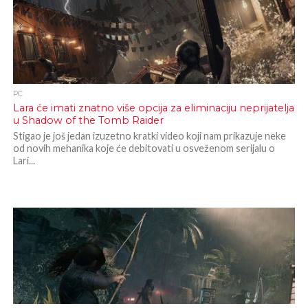
PC
Lara će imati znatno više opcija za eliminaciju neprijatelja
u Shadow of the Tomb Raider
Stigao je još jedan izuzetno kratki video koji nam prikazuje neke
od novih mehanika koje će debitovati u osveženom serijalu o
Lari...