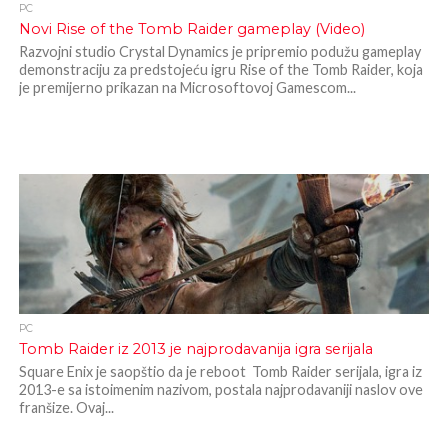
PC
Novi Rise of the Tomb Raider gameplay (Video)
Razvojni studio Crystal Dynamics je pripremio podužu gameplay
demonstraciju za predstojeću igru Rise of the Tomb Raider, koja
je premijerno prikazan na Microsoftovoj Gamescom...
PC
Tomb Raider iz 2013 je najprodavanija igra serijala
Square Enix je saopštio da je reboot Tomb Raider serijala, igra iz
2013-e sa istoimenim nazivom, postala najprodavaniji naslov ove
franšize. Ovaj...