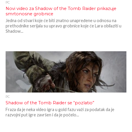
PC
Novi video za Shadow of the Tomb Raider prikazuje
smrtonosne grobnice
Jedna od stvari koje će biti znatno unapređene u odnosu na
prethodnike serijala su upravo grobnice koje će Lara obilaziti u
Shadow...
PC
Shadow of the Tomb Raider se “pozlatio”
Fraza da je neka video igra u gold fazu važi za podatak da je
razvojni put igre završen i da je počelo...