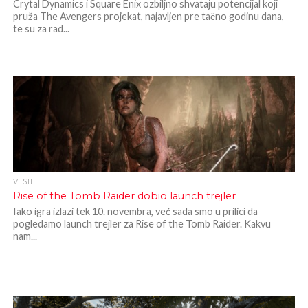
Crytal Dynamics i Square Enix ozbiljno shvataju potencijal koji
pruža The Avengers projekat, najavljen pre tačno godinu dana,
te su za rad...
VESTI
Rise of the Tomb Raider dobio launch trejler
Iako igra izlazi tek 10. novembra, već sada smo u prilici da
pogledamo launch trejler za Rise of the Tomb Raider. Kakvu
nam...