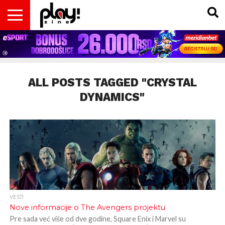
VESTI
MAGAZIN
PLAY!RETRO
PLAY!CAST
PLAY!CON
PLAY!BIZ
OPISI
DOMAĆA
INTERVJUI
GADGETS
FILM
KOLUMNE
INSIDER
IGARA
SCENA
& TV
ALL POSTS TAGGED "CRYSTAL
DYNAMICS"
VESTI
Nove informacije o The Avengers projektu
Pre sada već više od dve godine, Square Enix i Marvel su