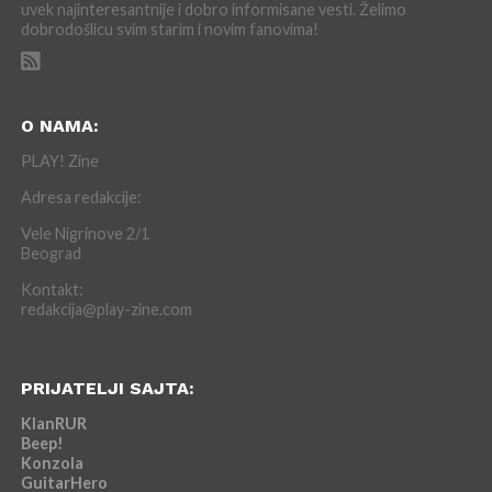
uvek najinteresantnije i dobro informisane vesti. Želimo
dobrodošlicu svim starim i novim fanovima!
O NAMA:
PLAY! Zine
Adresa redakcije:
Vele Nigrinove 2/1
Beograd
Kontakt:
redakcija@play-zine.com
PRIJATELJI SAJTA:
KlanRUR
Beep!
Konzola
GuitarHero