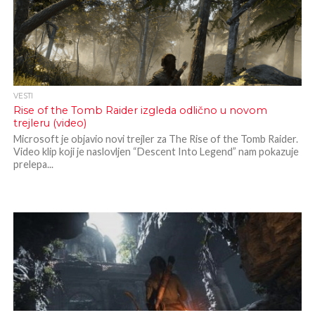
VESTI
Rise of the Tomb Raider izgleda odlično u novom
trejleru (video)
Microsoft je objavio novi trejler za The Rise of the Tomb Raider.
Video klip koji je naslovljen “Descent Into Legend” nam pokazuje
prelepa...