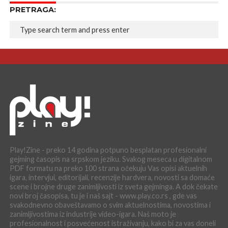
PRETRAGA:
Play!Zine - preko 14 godina potpuno besplatan profesionalni
gejming časopis na srpskom jeziku. Svakog meseca u digitalnom
PDF formatu na preko 100 strana očekuju Vas opisi aktuelnih
igara, intervjui, editorijali, recenzije hardvera, novosti sa domaće
scene i brojne druge zanimljivosti iz sveta gejminga. A dok čekate
novi broj časopisa, tu je i naš sajt - www.play.co.rs , gde vas
svakodnevno obaveštavamo o svim aktuelnostima, novostima i
zanimljivostima iz industrije video-igara. Naš moto je
profesionalnost i posvećenost istraživanju, kako bi za vas doneli