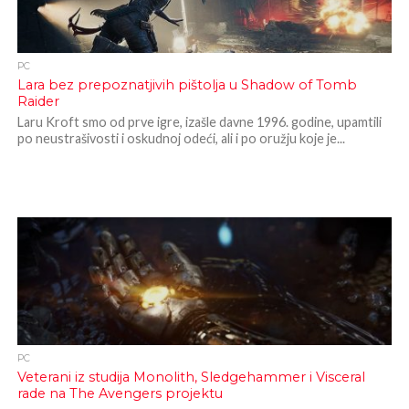
PC
Lara bez prepoznatjivih pištolja u Shadow of Tomb
Raider
Laru Kroft smo od prve igre, izašle davne 1996. godine, upamtili
po neustrašivosti i oskudnoj odeći, ali i po oružju koje je...
PC
Veterani iz studija Monolith, Sledgehammer i Visceral
rade na The Avengers projektu