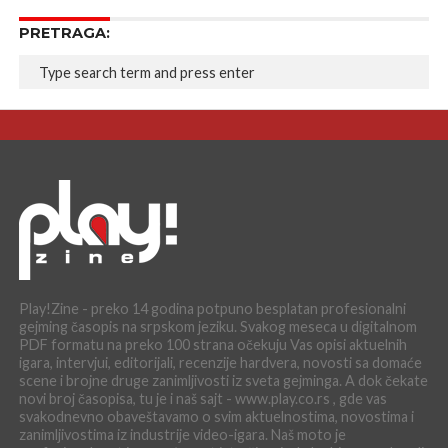
PRETRAGA:
Play!Zine - preko 14 godina potpuno besplatan profesionalni
gejming časopis na srpskom jeziku. Svakog meseca u digitalnom
PDF formatu na preko 100 strana očekuju Vas opisi aktuelnih
igara, intervjui, editorijali, recenzije hardvera, novosti sa domaće
scene i brojne druge zanimljivosti iz sveta gejminga. A dok čekate
novi broj časopisa, tu je i naš sajt - www.play.co.rs , gde vas
svakodnevno obaveštavamo o svim aktuelnostima, novostima i
zanimljivostima iz industrije video-igara. Naš moto je