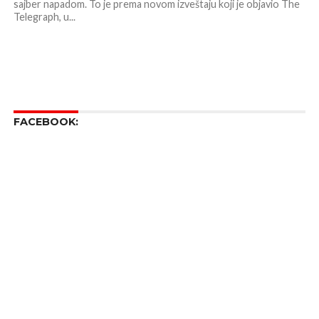
sajber napadom. To je prema novom izveštaju koji je objavio The
Telegraph, u...
FACEBOOK: