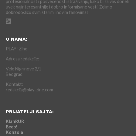
profesionalnost i posvećenost istraživanju, kako bi za vas doneli
uvek najinteresantnije i dobro informisane vesti. Želimo
dobrodošlicu svim starim i novim fanovima!
O NAMA:
PLAY! Zine
Adresa redakcije:
Vele Nigrinove 2/1
Beograd
Kontakt:
redakcija@play-zine.com
PRIJATELJI SAJTA:
KlanRUR
Beep!
Konzola