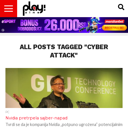
VESTI
MAGAZIN
PLAY!RETRO
PLAY!CAST
PLAY!CON
PLAY!BIZ
OPISI
DOMAĆA
INTERVJUI
GADGETS
FILM
KOLUMNE
INSIDER
IGARA
SCENA
& TV
ALL POSTS TAGGED "CYBER
ATTACK"
PC
Nvidia pretrpela sajber-napad
Tvrdi se da je kompanija Nvidia „potpuno ugrožena“ potencijalnim