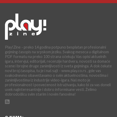
Play!Zine - preko 14 godina potpuno besplatan profesionalni
gejming časopis na srpskom jeziku. Svakog meseca u digitalnom
PDF formatu na preko 100 strana očekuju Vas opisi aktuelnih
igara, intervjui, editorijali, recenzije hardvera, novosti sa domaće
scene i brojne druge zanimljivosti iz sveta gejminga. A dok čekate
novi broj časopisa, tu je i naš sajt - www.play.co.rs , gde vas
svakodnevno obaveštavamo o svim aktuelnostima, novostima i
zanimljivostima iz industrije video-igara. Naš moto je
profesionalnost i posvećenost istraživanju, kako bi za vas doneli
uvek najinteresantnije i dobro informisane vesti. Želimo
dobrodošlicu svim starim i novim fanovima!