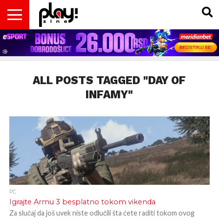
VESTI
MAGAZIN
PLAY!RETRO
PLAY!CAST
PLAY!CON
PLAY!BIZ
OPISI
DOMAĆA
INTERVJUI
GADGETS
FILM
KOLUMNE
INSIDER
IGARA
SCENA
& TV
ALL POSTS TAGGED "DAY OF
INFAMY"
PC
Igrajte Armu 3 besplatno tokom vikenda
Za slučaj da još uvek niste odlučili šta ćete raditi tokom ovog