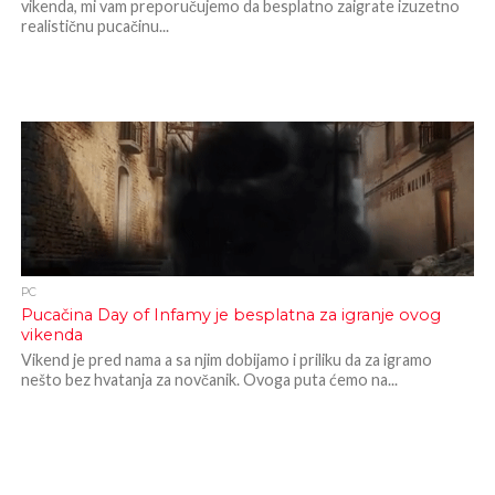
vikenda, mi vam preporučujemo da besplatno zaigrate izuzetno
realističnu pucačinu...
PC
Pucačina Day of Infamy je besplatna za igranje ovog
vikenda
Vikend je pred nama a sa njim dobijamo i priliku da za igramo
nešto bez hvatanja za novčanik. Ovoga puta ćemo na...