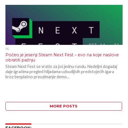
PC
Počeo je jesenji Steam Next Fest – evo na koje naslove
obratiti pažnju
Steam Next Fest se vratio za još jednu rundu. Nedeljni događaj
daje igračima pregled hiljadama uzbudljivih predstojećih igara
kroz besplatno preuzimanje demo...
MORE POSTS