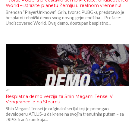
Tvorac PUBG-a predstavio demo Preface: Undiscovered
World – istražite planetu Zemlju u realnom vremenu!
Brendan “PlayerUnknown” Grin, tvorac PUBG-a, predstavio je
besplatni tehnički demo svog novog gejm endžina – Preface:
Undiscovered World. Ovaj demo, dostupan besplatno...
PC
Besplatna demo verzija za Shin Megami Tensei V:
Vengeance je na Steamu
Shin Megami Tensei je originalni serijal koji je pomogao
developeru ATLUS-u da krene na svojim trenutnim putem – sa
JRPG franšizom koja...