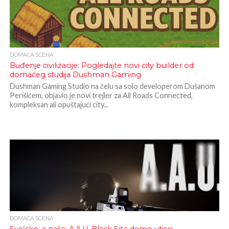
DOMAĆA SCENA
Buđenje civilizacije: Pogledajte novi city builder od
domaćeg studija Dushman Gaming
Dushman Gaming Studio na čelu sa solo developerom Dušanom
Perišićem, objavio je novi trejler za All Roads Connected,
kompleksan ali opuštajući city...
DOMAĆA SCENA