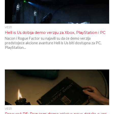
VESTI
Hell is Us dobija demo verziju za Xbox, PlayStation i PC
Nacon i Rogue Factor su najavili su da će demo verzija
predstojeće akcione avanture Hell is Us biti dostupna za PC,
PlayStation...
VESTI