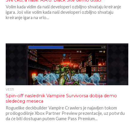
Sve’cko, a naše: A.A.U. Black Site demo utisci
Volim kada vidim da naši developeri ozbiljno shvataju kreiranje
igara. Još više volim kada naši developeri ozbiljno shvataju
kreiranje igara na vrlo...
VESTI
Spin-off naslednik Vampire Survivorsa dobija demo
sledećeg meseca
Roguelike deckbuilder Vampire Crawlers je najavljen tokom
prošlogodišnje Xbox Partner Preview prezentacije, uz potvrdu
da će biti dostupan putem Game Pass Premium...