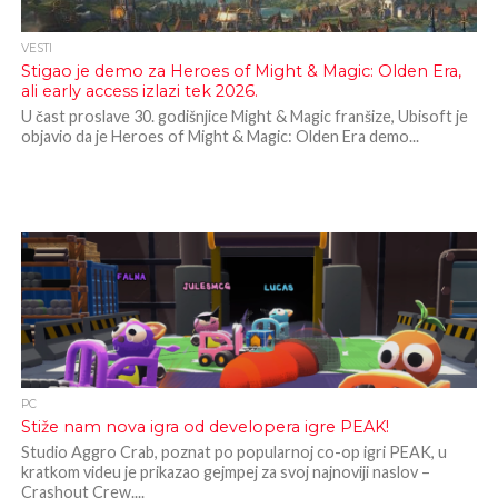
VESTI
Stigao je demo za Heroes of Might & Magic: Olden Era,
ali early access izlazi tek 2026.
U čast proslave 30. godišnjice Might & Magic franšize, Ubisoft je
objavio da je Heroes of Might & Magic: Olden Era demo...
PC
Stiže nam nova igra od developera igre PEAK!
Studio Aggro Crab, poznat po popularnoj co-op igri PEAK, u
kratkom videu je prikazao gejmpej za svoj najnoviji naslov –
Crashout Crew....