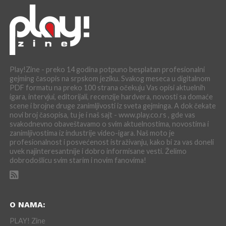
Play!Zine - preko 14 godina potpuno besplatan profesionalni
gejming časopis na srpskom jeziku. Svakog meseca u digitalnom
PDF formatu na preko 100 strana očekuju Vas opisi aktuelnih
igara, intervjui, editorijali, recenzije hardvera, novosti sa domaće
scene i brojne druge zanimljivosti iz sveta gejminga. A dok čekate
novi broj časopisa, tu je i naš sajt - www.play.co.rs , gde vas
svakodnevno obaveštavamo o svim aktuelnostima, novostima i
zanimljivostima iz industrije video-igara. Naš moto je
profesionalnost i posvećenost istraživanju, kako bi za vas doneli
uvek najinteresantnije i dobro informisane vesti. Želimo
dobrodošlicu svim starim i novim fanovima!
O NAMA:
PLAY! Zine