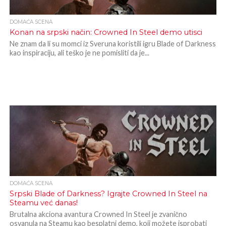
DOMAĆA SCENA
Konan na srpski način: Crowned In Steel demo utisci
Ne znam da li su momci iz Sveruna koristili igru Blade of Darkness
kao inspiraciju, ali teško je ne pomisliti da je...
DOMAĆA SCENA
Srpski Blade of Darkness? Igrajte Crowned In Steel na
Steamu već danas!
Brutalna akciona avantura Crowned In Steel je zvanično
osvanula na Steamu kao besplatni demo, koji možete isprobati