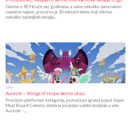
Procureli RE: Requiem demo otkriva nove detalje o igri
Glasine o RE9 kruže već godinama, a samo nekoliko dana nakon
zvanične najave, procureo je 30-minutni demo koji otkriva
nekoliko zanimljivih detalja...
OPISI
Aureole – Wings of Hope demo utisci
Precision platformer kategorija, poznata po igrama poput Super
Meat Boya ili Celeste, dobila je još jedan solidni dodatak u vidu
Aureole –...