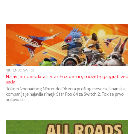
NINTENDO SWITCH
Najavljen besplatan Star Fox demo, možete ga igrati već
sada
Tokom iznenadnog Nintendo Directa prošlog meseca, japanska
kompanija je najavila rimejk Star Fox 64 za Switch 2. Fox se prvo
pojavio u...