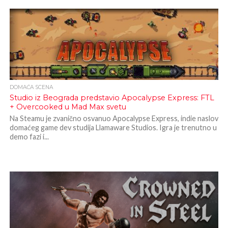
DOMAĆA SCENA
Studio iz Beograda predstavio Apocalypse Express: FTL
+ Overcooked u Mad Max svetu
Na Steamu je zvanično osvanuo Apocalypse Express, indie naslov
domaćeg game dev studija Llamaware Studios. Igra je trenutno u
demo fazi i...