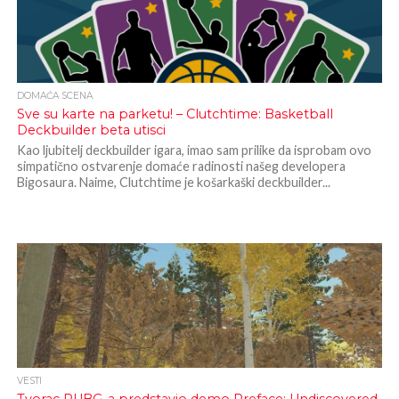
DOMAĆA SCENA
Sve su karte na parketu! – Clutchtime: Basketball
Deckbuilder beta utisci
Kao ljubitelj deckbuilder igara, imao sam prilike da isprobam ovo
simpatično ostvarenje domaće radinosti našeg developera
Bigosaura. Naime, Clutchtime je košarkaški deckbuilder...
VESTI