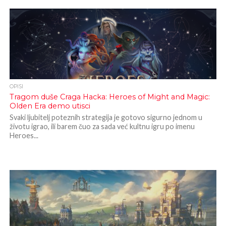
OPISI
Tragom duše Craga Hacka: Heroes of Might and Magic:
Olden Era demo utisci
Svaki ljubitelj poteznih strategija je gotovo sigurno jednom u
životu igrao, ili barem čuo za sada već kultnu igru po imenu
Heroes...