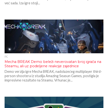
već sada. Iza igre stoji...
PC
Mecha BREAK Demo beleži neverovatan broj igrača na
Steamu, ali uz podeljene reakcije zajednice
Demo verzija igre Mecha BREAK, nadolazećeg multiplayer third-
person shootera iz studija Amazing Seasun Games, postigla je
impresivne rezultate na Steamu. Vrhunac je...