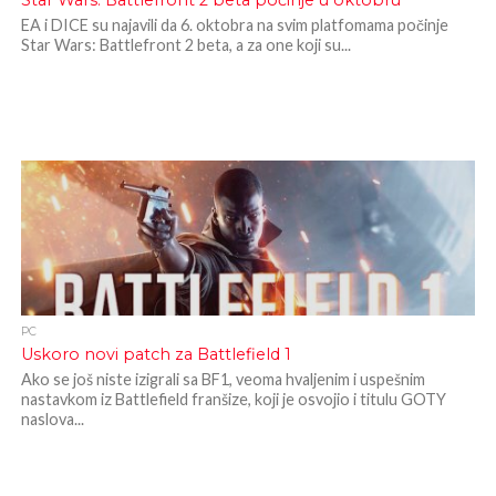
Star Wars: Battlefront 2 beta počinje u oktobru
EA i DICE su najavili da 6. oktobra na svim platfomama počinje
Star Wars: Battlefront 2 beta, a za one koji su...
PC
Uskoro novi patch za Battlefield 1
Ako se još niste izigrali sa BF1, veoma hvaljenim i uspešnim
nastavkom iz Battlefield franšize, koji je osvojio i titulu GOTY
naslova...