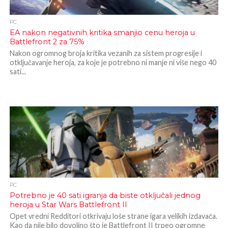
PC
EA nakon negativnih kritika smanjio cenu heroja u
Battlefront 2 za 75%
Nakon ogromnog broja kritika vezanih za sistem progresije i
otključavanje heroja, za koje je potrebno ni manje ni više nego 40
sati...
PC
Potrebno je 40 sati igranja da biste otključali jednog
heroja u Star Wars Battlefront II
Opet vredni Redditori otkrivaju loše strane igara velikih izdavača.
Kao da nije bilo dovoljno što je Battlefront II trpeo ogromne