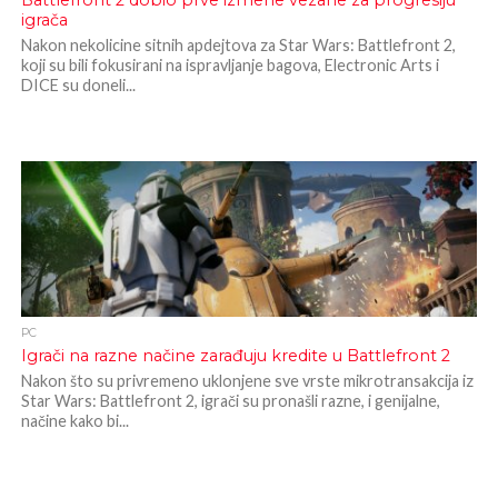
Battlefront 2 dobio prve izmene vezane za progresiju
igrača
Nakon nekolicine sitnih apdejtova za Star Wars: Battlefront 2,
koji su bili fokusirani na ispravljanje bagova, Electronic Arts i
DICE su doneli...
PC
Igrači na razne načine zarađuju kredite u Battlefront 2
Nakon što su privremeno uklonjene sve vrste mikrotransakcija iz
Star Wars: Battlefront 2, igrači su pronašli razne, i genijalne,
načine kako bi...