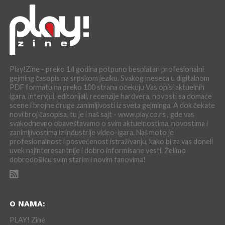
Play!Zine - preko 14 godina potpuno besplatan profesionalni
gejming časopis na srpskom jeziku. Svakog meseca u digitalnom
PDF formatu na preko 100 strana očekuju Vas opisi aktuelnih
igara, intervjui, editorijali, recenzije hardvera, novosti sa domaće
scene i brojne druge zanimljivosti iz sveta gejminga. A dok čekate
novi broj časopisa, tu je i naš sajt - www.play.co.rs , gde vas
svakodnevno obaveštavamo o svim aktuelnostima, novostima i
zanimljivostima iz industrije video-igara. Naš moto je
profesionalnost i posvećenost istraživanju, kako bi za vas doneli
uvek najinteresantnije i dobro informisane vesti. Želimo
dobrodošlicu svim starim i novim fanovima!
O NAMA:
PLAY! Zine