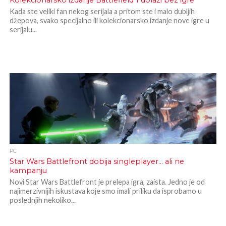
Kolekcionarsko izdanje Battlefield 1 dolazi bez igre
Kada ste veliki fan nekog serijala a pritom ste i malo dubljih
džepova, svako specijalno ili kolekcionarsko izdanje nove igre u
serijalu...
PC
Star Wars Battlefront dobija singleplayer… ali ne
kampanju
Novi Star Wars Battlefront je prelepa igra, zaista. Jedno je od
najimerzivnijih iskustava koje smo imali priliku da isprobamo u
poslednjih nekoliko...