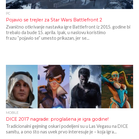
PC
Pojavio se trejler za Star Wars Battlefront 2
Zvanično otkrivanje nastavka igre Battlefront iz 2015. godine bi
trebalo da bude 15. aprila. Ipak, u naslovu koristimo
frazu “pojavio se” umesto prikazan, jer se...
MOBILE
DICE 2017 nagrade: proglašena je igra godine!
Tradicionalni gejming oskari podeljeni su u Las Vegasu na DICE
samitu, a ono što nas uvek prvo interesuje je – koja igra...