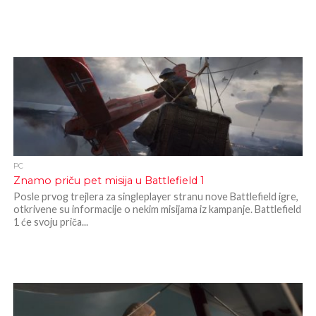
PC
Znamo priču pet misija u Battlefield 1
Posle prvog trejlera za singleplayer stranu nove Battlefield igre,
otkrivene su informacije o nekim misijama iz kampanje. Battlefield
1 će svoju priča...