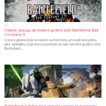
PC
Glasine ukazuju da sledeće godine stiže Battlefield: Bad
Company 3
U moru glasina koje se nalaze na internetu, pronašli smo jednu
jako zanimljivu, koja donosi podatak da nam naredne godine stiže
Battlefield:...
PC