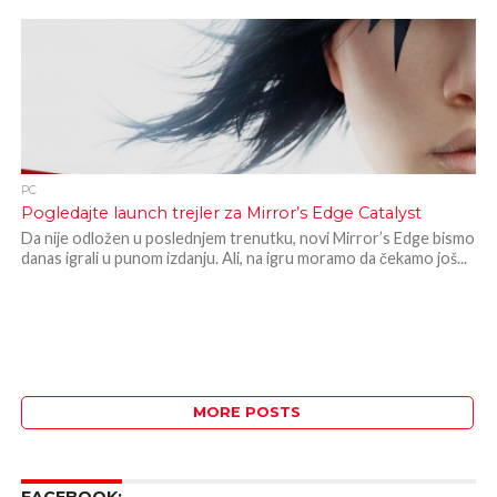
PC
Pogledajte launch trejler za Mirror’s Edge Catalyst
Da nije odložen u poslednjem trenutku, novi Mirror’s Edge bismo
danas igrali u punom izdanju. Ali, na igru moramo da čekamo još...
MORE POSTS