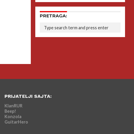
PRETRAGA:
PRIJATELJI SAJTA:
KlanRUR
Beep!
Konzola
GuitarHero