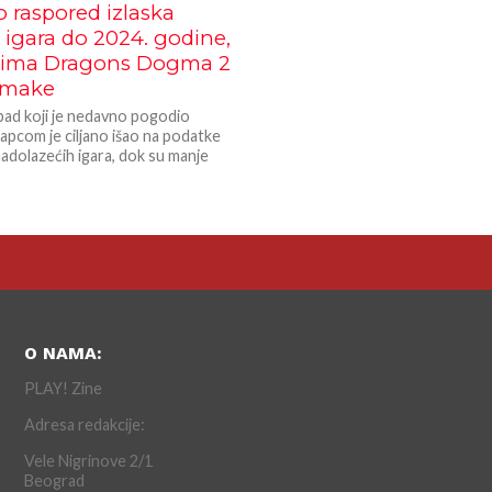
 raspored izlaska
igara do 2024. godine,
jima Dragons Dogma 2
emake
pad koji je nedavno pogodio
apcom je ciljano išao na podatke
 nadolazećih igara, dok su manje
O NAMA:
PLAY! Zine
Adresa redakcije:
Vele Nigrinove 2/1
Beograd