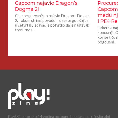
Capcom najavio Dragon’s
Procureo
Dogma 2!
Capcom 
među n
Capcom je zvanično najavio Dragon’s Dogma
2. Tokom strima povodom desete godišnjice
i RE4 R
u četvrtak, izdavač je potvrdio da je nastavak
Hakerski na
trenutno u...
kompaniju C
koji se tiču
pogođeni...
Play!Zine - preko 14 godina potpuno besplatan profesionalni