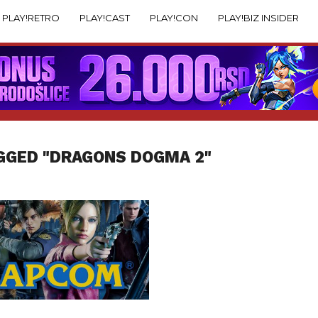
PLAY!RETRO
PLAY!CAST
PLAY!CON
PLAY!BIZ INSIDER
GGED "DRAGONS DOGMA 2"