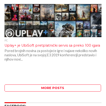
PC
Uplay+ je UbiSoft pretplatnički servis sa preko 100 igara
Pored brojnih novina za postojeće igre i najave nekoliko novih
naslova, UbiSoft je na svojoj E3 2019 konferenciji predstavio i
njihov novi...
MORE POSTS