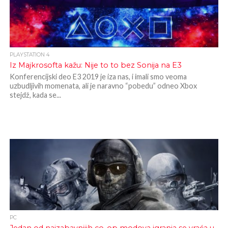
PLAYSTATION 4
Iz Majkrosofta kažu: Nije to to bez Sonija na E3
Konferencijski deo E3 2019 je iza nas, i imali smo veoma
uzbudljivih momenata, ali je naravno “pobedu” odneo Xbox
stejdž, kada se...
PC