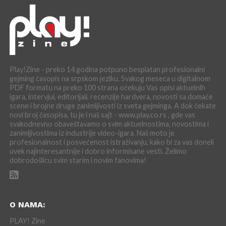
Play!Zine - preko 14 godina potpuno besplatan profesionalni
gejming časopis na srpskom jeziku. Svakog meseca u digitalnom
PDF formatu na preko 100 strana očekuju Vas opisi aktuelnih
igara, intervjui, editorijali, recenzije hardvera, novosti sa domaće
scene i brojne druge zanimljivosti iz sveta gejminga. A dok čekate
novi broj časopisa, tu je i naš sajt - www.play.co.rs , gde vas
svakodnevno obaveštavamo o svim aktuelnostima, novostima i
zanimljivostima iz industrije video-igara. Naš moto je
profesionalnost i posvećenost istraživanju, kako bi za vas doneli
uvek najinteresantnije i dobro informisane vesti. Želimo
dobrodošlicu svim starim i novim fanovima!
O NAMA:
PLAY! Zine