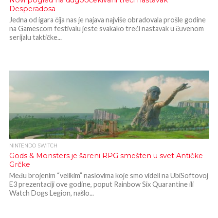
Novi pogled na dugoočekivani treći nastavak
Desperadosa
Jedna od igara čija nas je najava najviše obradovala prošle godine
na Gamescom festivalu jeste svakako treći nastavak u čuvenom
serijalu taktičke...
NINTENDO SWITCH
Gods & Monsters je šareni RPG smešten u svet Antičke
Grčke
Među brojenim “velikim” naslovima koje smo videli na UbiSoftovoj
E3 prezentaciji ove godine, poput Rainbow Six Quarantine ili
Watch Dogs Legion, našlo...