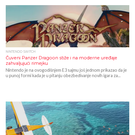
NINTENDO SWITCH
Čuveni Panzer Dragoon stiže i na moderne uređaje
zahvaljujući rimejku
Nintendo je na ovogodišnjem E3 sajmu još jednom prikazao da je
u punoj formi kada je u pitanju obezbeđivanje novih igara za...