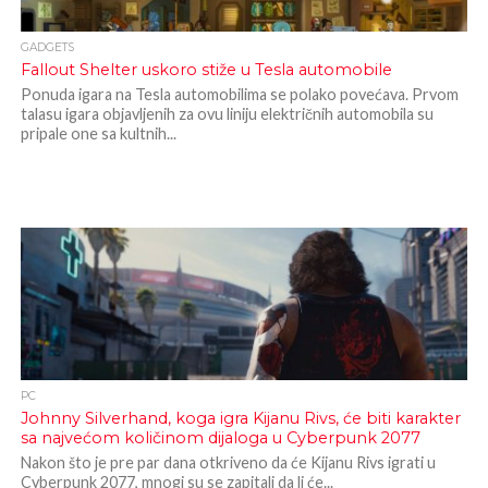
GADGETS
Fallout Shelter uskoro stiže u Tesla automobile
Ponuda igara na Tesla automobilima se polako povećava. Prvom
talasu igara objavljenih za ovu liniju električnih automobila su
pripale one sa kultnih...
PC
Johnny Silverhand, koga igra Kijanu Rivs, će biti karakter
sa najvećom količinom dijaloga u Cyberpunk 2077
Nakon što je pre par dana otkriveno da će Kijanu Rivs igrati u
Cyberpunk 2077, mnogi su se zapitali da li će...