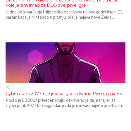
Breath of the Wild 2 je rezultat ogromnog broja ideja
koje je tim imao za DLC-ove prve igre
Jedna od stvari koja i nije toliko očekivana na ovogoddišnjem E3,
barem kada je Nintendo u pitanju, bila je najava nove Zelda...
PC
Cyberpunk 2077 nije jedina igra sa Kijanu Rivsom na E3
Pošto je E3 2019 priveden kraju, otkriveno je da je trejler za
Cyberpunk 2077 bio najgledaniji i da je izazvao najviše pozitivnih...