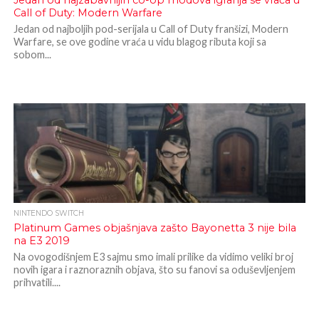
Jedan od najzabavnijih co-op modova igranja se vraća u
Call of Duty: Modern Warfare
Jedan od najboljih pod-serijala u Call of Duty franšizi, Modern
Warfare, se ove godine vraća u vidu blagog ributa koji sa
sobom...
NINTENDO SWITCH
Platinum Games objašnjava zašto Bayonetta 3 nije bila
na E3 2019
Na ovogodišnjem E3 sajmu smo imali prilike da vidimo veliki broj
novih igara i raznoraznih objava, što su fanovi sa oduševljenjem
prihvatili....