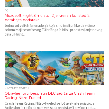
PC
Microsoft Flight Simulator 2 je kreiran koristeći 2
petabajta podataka
Jedno od velikih iznenađenja koja smo imali prilike da vidimo
tokom Majkrosoftovog E3 brifinga je bilo i predstavljanje novog
dela u Flight...
NINTENDO SWITCH
Objavljen prvi besplatni DLC sadržaj za Crash Team
Racing: Nitro-Fueled
Crash Team Racing: Nitro-Fueled se još uvek nije pojavio, a
Activision je rešio da nam već sada predstavi i prvi po redu...