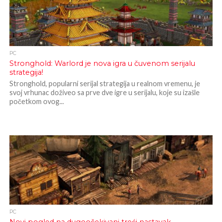
PC
Stronghold: Warlord je nova igra u čuvenom serijalu
strategija!
Stronghold, popularni serijal strategija u realnom vremenu, je
svoj vrhunac doživeo sa prve dve igre u serijalu, koje su izašle
početkom ovog...
PC