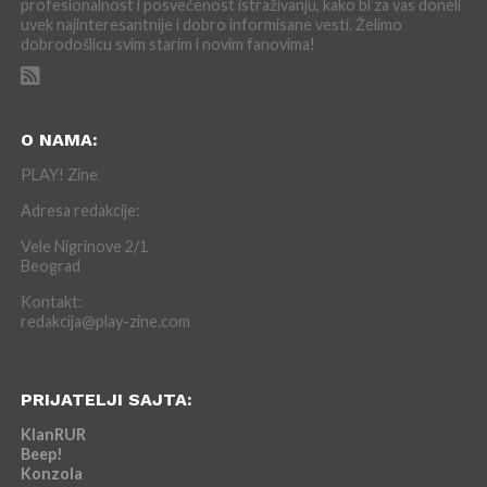
profesionalnost i posvećenost istraživanju, kako bi za vas doneli
uvek najinteresantnije i dobro informisane vesti. Želimo
dobrodošlicu svim starim i novim fanovima!
O NAMA:
PLAY! Zine
Adresa redakcije:
Vele Nigrinove 2/1
Beograd
Kontakt:
redakcija@play-zine.com
PRIJATELJI SAJTA:
KlanRUR
Beep!
Konzola