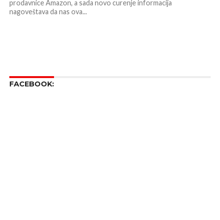
prodavnice Amazon, a sada novo curenje informacija
nagoveštava da nas ova...
FACEBOOK: