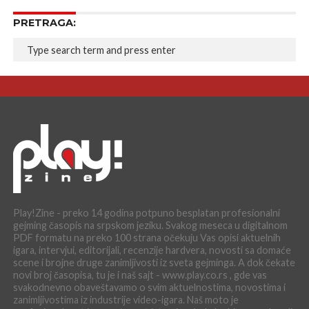
PRETRAGA:
Play!Zine - preko 14 godina potpuno besplatan profesionalni
gejming časopis na srpskom jeziku. Svakog meseca u digitalnom
PDF formatu na preko 100 strana očekuju Vas opisi aktuelnih
igara, intervjui, editorijali, recenzije hardvera, novosti sa domaće
scene i brojne druge zanimljivosti iz sveta gejminga. A dok čekate
novi broj časopisa, tu je i naš sajt - www.play.co.rs , gde vas
svakodnevno obaveštavamo o svim aktuelnostima, novostima i
zanimljivostima iz industrije video-igara. Naš moto je