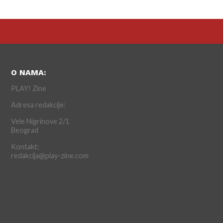
O NAMA:
PLAY! Zine
Adresa redakcije:
Vele Nigrinove 2/1
Beograd
Kontakt:
redakcija@play-zine.com