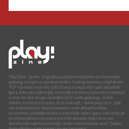
Play!Zine - preko 14 godina potpuno besplatan profesionalni
gejming časopis na srpskom jeziku. Svakog meseca u digitalnom
PDF formatu na preko 100 strana očekuju Vas opisi aktuelnih
igara, intervjui, editorijali, recenzije hardvera, novosti sa domaće
scene i brojne druge zanimljivosti iz sveta gejminga. A dok
čekate novi broj časopisa, tu je i naš sajt - www.play.co.rs , gde
vas svakodnevno obaveštavamo o svim aktuelnostima,
novostima i zanimljivostima iz industrije video-igara. Naš moto je
profesionalnost i posvećenost istraživanju, kako bi za vas
doneli uvek najinteresantnije i dobro informisane vesti. Želimo
dobrodošlicu svim starim i novim fanovima!