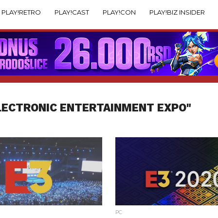
PLAY!RETRO
PLAY!CAST
PLAY!CON
PLAY!BIZ INSIDER
LECTRONIC ENTERTAINMENT EXPO"
PC