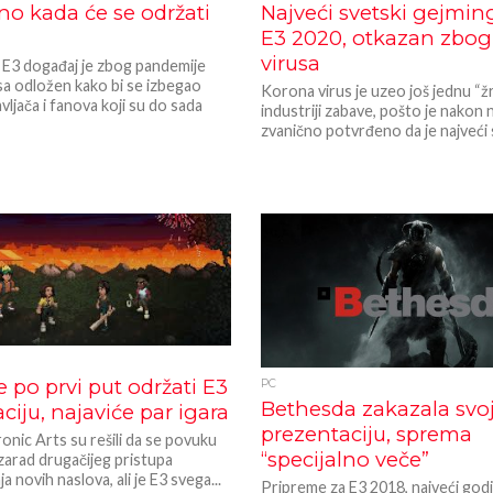
no kada će se održati
Najveći svetski gejmin
E3 2020, otkazan zbog
virusa
 E3 događaj je zbog pandemije
sa odložen kako bi se izbegao
Korona virus je uzeo još jednu “ž
avljača i fanova koji su do sada
industriji zabave, pošto je nakon n
zvanično potvrđeno da je najveći s
će po prvi put održati E3
PC
Bethesda zakazala svo
ciju, najaviće par igara
prezentaciju, sprema
ronic Arts su rešili da se povuku
“specijalno veče”
zarad drugačijeg pristupa
a novih naslova, ali je E3 svega...
Pripreme za E3 2018, najveći godi