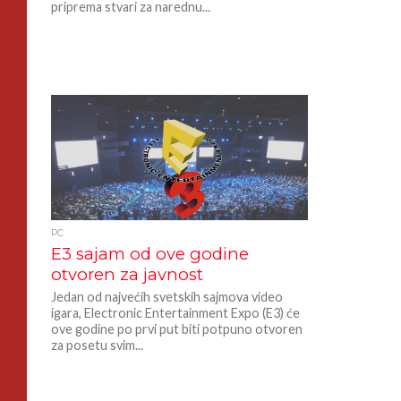
priprema stvari za narednu...
PC
E3 sajam od ove godine
otvoren za javnost
Jedan od najvećih svetskih sajmova video
igara, Electronic Entertainment Expo (E3) će
ove godine po prvi put biti potpuno otvoren
za posetu svim...