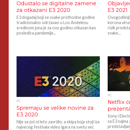
Odustalo se digitalne zamene
Objavlje
za otkazani E3 2020
E3 2021
E3 događaj koji se svake prethodne godine
Ovogodišnji
tradicionalno održavao u Los Anđelesu
korona viru
sredinom juna je za ovu godinu otkazan kao
rizik predst
posledica pandemije...
svake...
PC
Netflix 
PC
Spremaju se velike novine za
prezenta
E3 2020
Sony i Elect
sa E3 sajma 
Nije se još ni leto završilo, a ekipa koja stoji iza
predstavljanj
najvećeg festivala video igara na svetu već