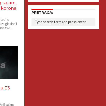
g sajam,
 korona
PRETRAGA:
rtvu” u
iza glasina i
vetski...
ju E3
šnji sajam