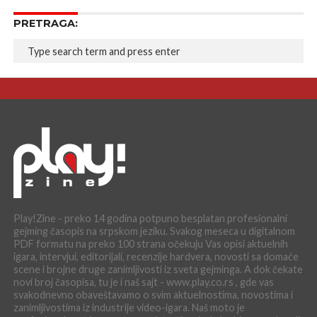
PRETRAGA:
Play!Zine - preko 14 godina potpuno besplatan profesionalni
gejming časopis na srpskom jeziku. Svakog meseca u digitalnom
PDF formatu na preko 100 strana očekuju Vas opisi aktuelnih
igara, intervjui, editorijali, recenzije hardvera, novosti sa domaće
scene i brojne druge zanimljivosti iz sveta gejminga. A dok čekate
novi broj časopisa, tu je i naš sajt - www.play.co.rs , gde vas
svakodnevno obaveštavamo o svim aktuelnostima, novostima i
zanimljivostima iz industrije video-igara. Naš moto je