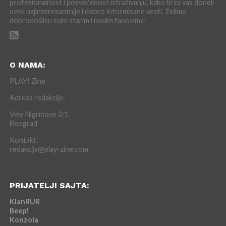
profesionalnost i posvećenost istraživanju, kako bi za vas doneli
uvek najinteresantnije i dobro informisane vesti. Želimo
dobrodošlicu svim starim i novim fanovima!
O NAMA:
PLAY! Zine
Adresa redakcije:
Vele Nigrinove 2/1
Beograd
Kontakt:
redakcija@play-zine.com
PRIJATELJI SAJTA:
KlanRUR
Beep!
Konzola