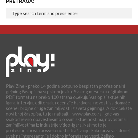
PRETRAGA:
Play!Zine - preko 14 godina potpuno besplatan profesionalni
gejming časopis na srpskom jeziku. Svakog meseca u digitalnom
PDF formatu na preko 100 strana očekuju Vas opisi aktuelnih
igara, intervjui, editorijali, recenzije hardvera, novosti sa domaće
scene i brojne druge zanimljivosti iz sveta gejminga. A dok čekate
novi broj časopisa, tu je i naš sajt - www.play.co.rs , gde vas
svakodnevno obaveštavamo o svim aktuelnostima, novostima i
zanimljivostima iz industrije video-igara. Naš moto je
profesionalnost i posvećenost istraživanju, kako bi za vas doneli
uvek najinteresantnije i dobro informisane vesti. Želimo