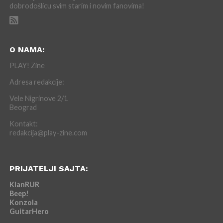
dobrodošlicu svim starim i novim fanovima!
O NAMA:
PLAY! Zine
Adresa redakcije:
Vele Nigrinove 2/1
Beograd
Kontakt:
redakcija@play-zine.com
PRIJATELJI SAJTA:
KlanRUR
Beep!
Konzola
GuitarHero