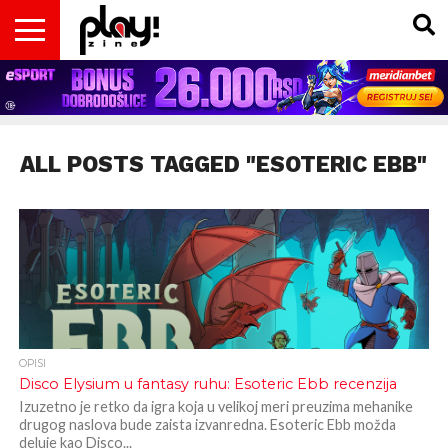
VESTI
MAGAZIN
PLAY!RETRO
PLAY!CAST
PLAY!CON
PLAY!BIZ
OPISI
DOMAĆA
INTERVJUI
GADGETS
FILM
KOLUMNE
INSIDER
IGARA
SCENA
& TV
ALL POSTS TAGGED "ESOTERIC EBB"
OPISI
Disco Elysium u fantasy ruhu: Esoteric Ebb recenzija
Izuzetno je retko da igra koja u velikoj meri preuzima mehanike
drugog naslova bude zaista izvanredna. Esoteric Ebb možda
deluje kao Disco...