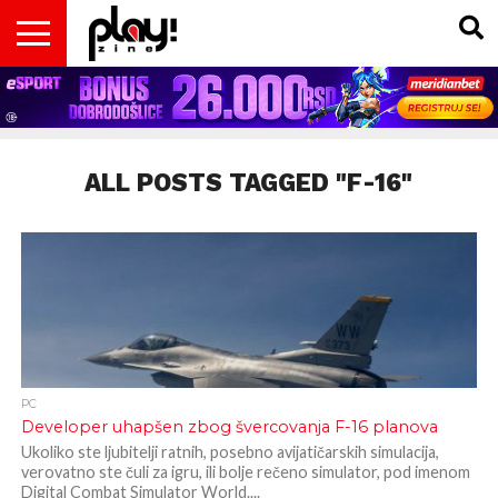
VESTI
MAGAZIN
PLAY!RETRO
PLAY!CAST
PLAY!CON
PLAY!BIZ
OPISI
DOMAĆA
INTERVJUI
GADGETS
FILM
KOLUMNE
INSIDER
IGARA
SCENA
& TV
ALL POSTS TAGGED "F-16"
PC
Developer uhapšen zbog švercovanja F-16 planova
Ukoliko ste ljubitelji ratnih, posebno avijatičarskih simulacija,
verovatno ste čuli za igru, ili bolje rečeno simulator, pod imenom
Digital Combat Simulator World....