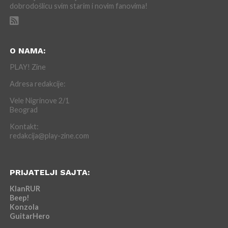
dobrodošlicu svim starim i novim fanovima!
O NAMA:
PLAY! Zine
Adresa redakcije:
Vele Nigrinove 2/1
Beograd
Kontakt:
redakcija@play-zine.com
PRIJATELJI SAJTA:
KlanRUR
Beep!
Konzola
GuitarHero