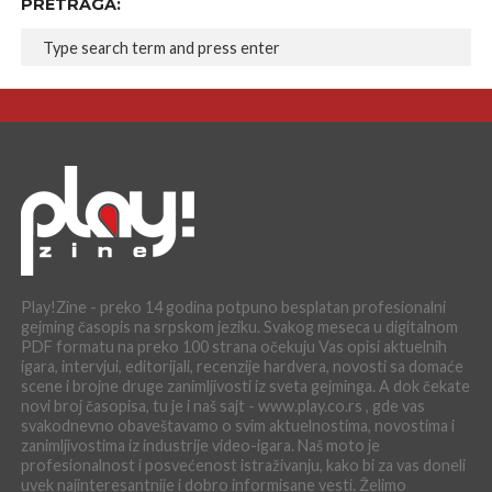
PRETRAGA:
Play!Zine - preko 14 godina potpuno besplatan profesionalni
gejming časopis na srpskom jeziku. Svakog meseca u digitalnom
PDF formatu na preko 100 strana očekuju Vas opisi aktuelnih
igara, intervjui, editorijali, recenzije hardvera, novosti sa domaće
scene i brojne druge zanimljivosti iz sveta gejminga. A dok čekate
novi broj časopisa, tu je i naš sajt - www.play.co.rs , gde vas
svakodnevno obaveštavamo o svim aktuelnostima, novostima i
zanimljivostima iz industrije video-igara. Naš moto je
profesionalnost i posvećenost istraživanju, kako bi za vas doneli
uvek najinteresantnije i dobro informisane vesti. Želimo