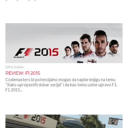
OPISI IGARA
REVIEW: F1 2015
Codemasters bi potencijalno mogao da napiše knjigu na temu
“Kako upropastiti dobar serijal” i da kao temu uzme upravo F1.
F1 2015...