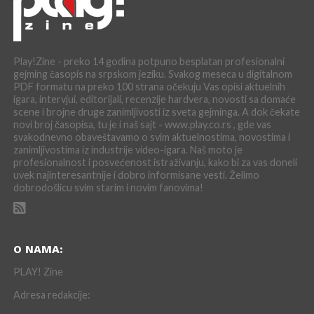
Play!Zine - preko 14 godina potpuno besplatan profesionalni
gejming časopis na srpskom jeziku. Svakog meseca u digitalnom
PDF formatu na preko 100 strana očekuju Vas opisi aktuelnih
igara, intervjui, editorijali, recenzije hardvera, novosti sa domaće
scene i brojne druge zanimljivosti iz sveta gejminga. A dok čekate
novi broj časopisa, tu je i naš sajt - www.play.co.rs , gde vas
svakodnevno obaveštavamo o svim aktuelnostima, novostima i
zanimljivostima iz industrije video-igara. Naš moto je
profesionalnost i posvećenost istraživanju, kako bi za vas doneli
uvek najinteresantnije i dobro informisane vesti. Želimo
dobrodošlicu svim starim i novim fanovima!
O NAMA:
PLAY! Zine
Adresa redakcije: