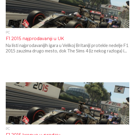
PC
F1 2015 najprodavaniji u UK
Na listi najprodavanijih igara u Velikoj Britaniji protekle nedelje F1
2015 zauzima drugo mesto, dok The Sims 4 (iz nekog razloga) i...
PC