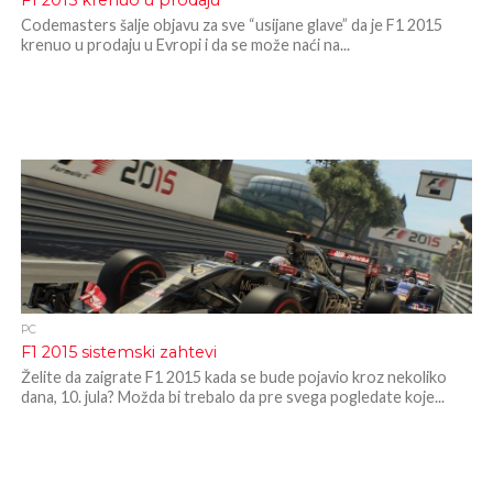
F1 2015 krenuo u prodaju
Codemasters šalje objavu za sve “usijane glave” da je F1 2015
krenuo u prodaju u Evropi i da se može naći na...
PC
F1 2015 sistemski zahtevi
Želite da zaigrate F1 2015 kada se bude pojavio kroz nekoliko
dana, 10. jula? Možda bi trebalo da pre svega pogledate koje...