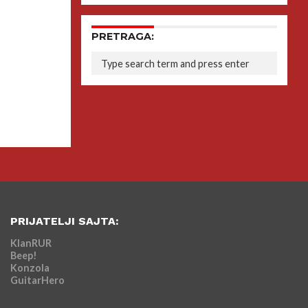
PRETRAGA:
PRIJATELJI SAJTA:
KlanRUR
Beep!
Konzola
GuitarHero