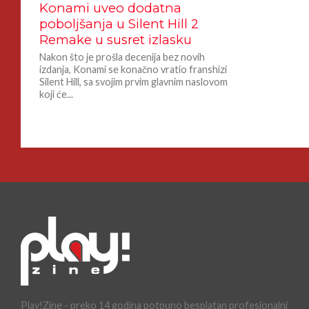
Konami uveo dodatna
poboljšanja u Silent Hill 2
Remake u susret izlasku
Nakon što je prošla decenija bez novih
izdanja, Konami se konačno vratio franshizi
Silent Hill, sa svojim prvim glavnim naslovom
koji će...
Play!Zine - preko 14 godina potpuno besplatan profesionalni