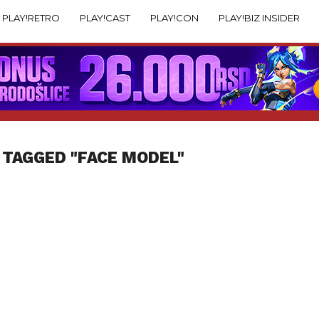
PLAY!RETRO
PLAY!CAST
PLAY!CON
PLAY!BIZ INSIDER
 TAGGED "FACE MODEL"