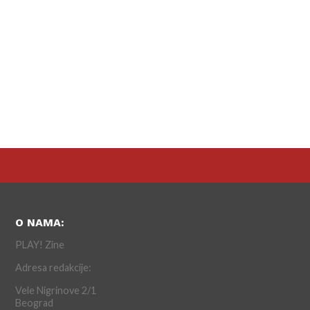
O NAMA:
PLAY! Zine
Adresa redakcije:
Vele Nigrinove 2/1
Beograd