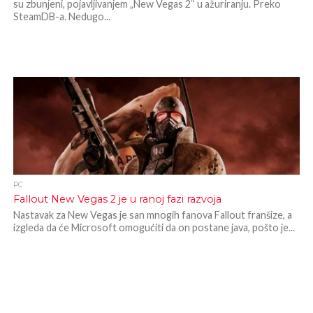
su zbunjeni, pojavljivanjem „New Vegas 2“ u ažuriranju. Preko
SteamDB-a. Nedugo...
PC
Fallout New Vegas 2 je u ranoj fazi razvoja
Nastavak za New Vegas je san mnogih fanova Fallout franšize, a
izgleda da će Microsoft omogućiti da on postane java, pošto je...