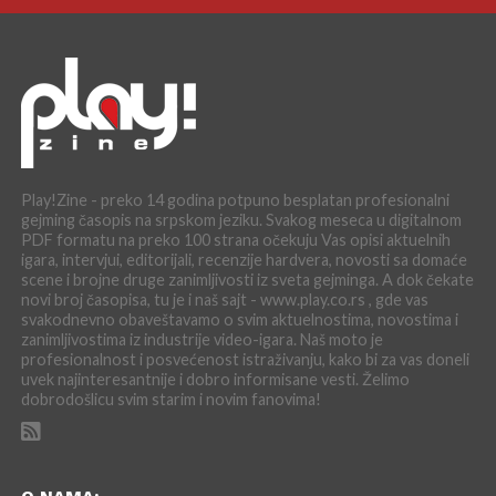
Play!Zine - preko 14 godina potpuno besplatan profesionalni
gejming časopis na srpskom jeziku. Svakog meseca u digitalnom
PDF formatu na preko 100 strana očekuju Vas opisi aktuelnih
igara, intervjui, editorijali, recenzije hardvera, novosti sa domaće
scene i brojne druge zanimljivosti iz sveta gejminga. A dok čekate
novi broj časopisa, tu je i naš sajt - www.play.co.rs , gde vas
svakodnevno obaveštavamo o svim aktuelnostima, novostima i
zanimljivostima iz industrije video-igara. Naš moto je
profesionalnost i posvećenost istraživanju, kako bi za vas doneli
uvek najinteresantnije i dobro informisane vesti. Želimo
dobrodošlicu svim starim i novim fanovima!