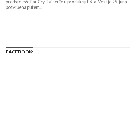
predstojeće Far Cry TV serije u produkciji FX-a. Vest je 25. juna
potvrđena putem...
FACEBOOK: