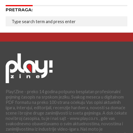
PRETRAGA:
Play!Zine - preko 14 godina potpuno besplatan profesionalni
gejming časopis na srpskom jeziku. Svakog meseca u digitalnom
PDF formatu na preko 100 strana očekuju Vas opisi aktuelnih
igara, intervjui, editorijali, recenzije hardvera, novosti sa domaće
scene i brojne druge zanimljivosti iz sveta gejminga. A dok čekate
novi broj časopisa, tu je i naš sajt - www.play.co.rs , gde vas
svakodnevno obaveštavamo o svim aktuelnostima, novostima i
zanimljivostima iz industrije video-igara. Naš moto je