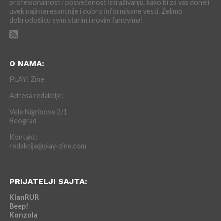
profesionalnost i posvećenost istraživanju, kako bi za vas doneli
uvek najinteresantnije i dobro informisane vesti. Želimo
dobrodošlicu svim starim i novim fanovima!
O NAMA:
PLAY! Zine
Adresa redakcije:
Vele Nigrinove 2/1
Beograd
Kontakt:
redakcija@play-zine.com
PRIJATELJI SAJTA:
KlanRUR
Beep!
Konzola