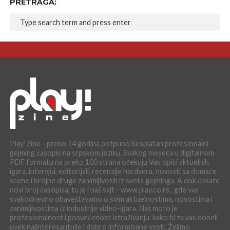
PRETRAGA:
Play!Zine - preko 14 godina potpuno besplatan profesionalni
gejming časopis na srpskom jeziku. Svakog meseca u digitalnom
PDF formatu na preko 100 strana očekuju Vas opisi aktuelnih
igara, intervjui, editorijali, recenzije hardvera, novosti sa domaće
scene i brojne druge zanimljivosti iz sveta gejminga. A dok čekate
novi broj časopisa, tu je i naš sajt - www.play.co.rs , gde vas
svakodnevno obaveštavamo o svim aktuelnostima, novostima i
zanimljivostima iz industrije video-igara. Naš moto je
profesionalnost i posvećenost istraživanju, kako bi za vas doneli
uvek najinteresantnije i dobro informisane vesti. Želimo