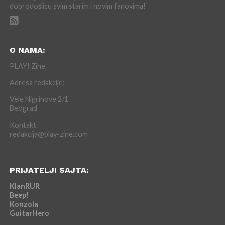
dobrodošlicu svim starim i novim fanovima!
O NAMA:
PLAY! Zine
Adresa redakcije:
Vele Nigrinove 2/1
Beograd
Kontakt:
redakcija@play-zine.com
PRIJATELJI SAJTA:
KlanRUR
Beep!
Konzola
GuitarHero