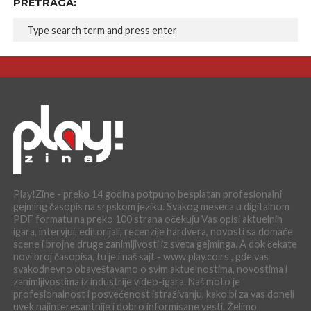
PRETRAGA:
Play!Zine - preko 14 godina potpuno besplatan profesionalni
gejming časopis na srpskom jeziku. Svakog meseca u digitalnom
PDF formatu na preko 100 strana očekuju Vas opisi aktuelnih
igara, intervjui, editorijali, recenzije hardvera, novosti sa domaće
scene i brojne druge zanimljivosti iz sveta gejminga. A dok čekate
novi broj časopisa, tu je i naš sajt - www.play.co.rs , gde vas
svakodnevno obaveštavamo o svim aktuelnostima, novostima i
zanimljivostima iz industrije video-igara. Naš moto je
profesionalnost i posvećenost istraživanju, kako bi za vas doneli
uvek najinteresantnije i dobro informisane vesti. Želimo