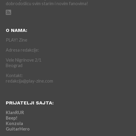
dobrodošlicu svim starim i novim fanovima!
O NAMA:
PLAY! Zine
Adresa redakcije:
Vele Nigrinove 2/1
Beograd
Kontakt:
redakcija@play-zine.com
PRIJATELJI SAJTA:
KlanRUR
Beep!
Konzola
GuitarHero