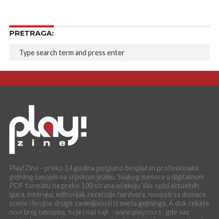
PRETRAGA:
Play!Zine - preko 14 godina potpuno besplatan profesionalni
gejming časopis na srpskom jeziku. Svakog meseca u digitalnom
PDF formatu na preko 100 strana očekuju Vas opisi aktuelnih
igara, intervjui, editorijali, recenzije hardvera, novosti sa domaće
scene i brojne druge zanimljivosti iz sveta gejminga. A dok čekate
novi broj časopisa, tu je i naš sajt - www.play.co.rs , gde vas