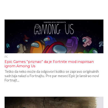
PC
Epic Games ”priznao” da je Fortnite mod inspirisan
igrom Among Us
Teško da neko može da odgovori koliko se zapravo originalnih
sadržaja nalazi u Fortnajtu. Pre par meseci Epic je lansirao novi
Fortnajt...