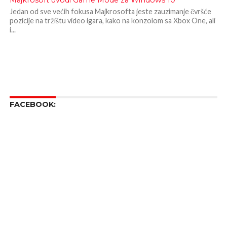
Majkrosoft uvodi Game Mode za Windows 10
Jedan od sve većih fokusa Majkrosofta jeste zauzimanje čvršće
pozicije na tržištu video igara, kako na konzolom sa Xbox One, ali
i...
FACEBOOK: