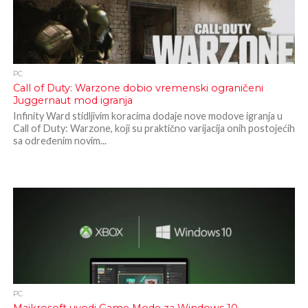
PC
Call of Duty: Warzone dobio vremenski ograničeni
Juggernaut mod igranja
Infinity Ward stidljivim koracima dodaje nove modove igranja u
Call of Duty: Warzone, koji su praktično varijacija onih postojećih
sa određenim novim...
PC