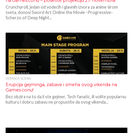
na Games.conu – posetite projekciju 27. novembra!
Crunchyroll, jedan od vodećih i glavnih izvora za anime širom
sveta, donosi Sword Art Online the Movie -Progressive-
Scherzo of Deep Night...
DOMAĆA SCENA
Erupcija gejminga, zabave i smeha ovog vikenda na
Games.conu!
Bez obzira na to da li ste gejmer, Tech fanatic, ili volite popularnu
kulturu i dobru zabavu ne propustite da ovog vikenda...