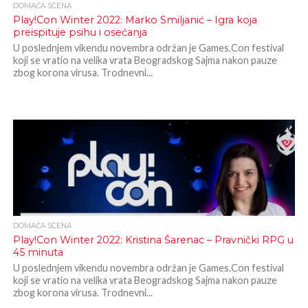
DOMAĆA SCENA
Play!Con Winter 2022: Marko Smiljanić – Igra koja
preispituje psihu i osećanja
U poslednjem vikendu novembra održan je Games.Con festival
koji se vratio na velika vrata Beogradskog Sajma nakon pauze
zbog korona virusa. Trodnevni...
DOMAĆA SCENA
Play!Con Winter 2022: Kristina Šarenac – Pravnički RPG u
45 minuta
U poslednjem vikendu novembra održan je Games.Con festival
koji se vratio na velika vrata Beogradskog Sajma nakon pauze
zbog korona virusa. Trodnevni...