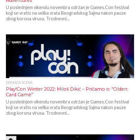
Adventures”
U poslednjem vikendu novembra održan je Games.Con festival
koji se vratio na velika vrata Beogradskog Sajma nakon pauze
zbog korona virusa. Trodnevni...
DOMAĆA SCENA
Play!Con Winter 2022: Miloš Dikić – Pričamo o: “Olden:
Card Game”
U poslednjem vikendu novembra održan je Games.Con festival
koji se vratio na velika vrata Beogradskog Sajma nakon pauze
zbog korona virusa. Trodnevni...