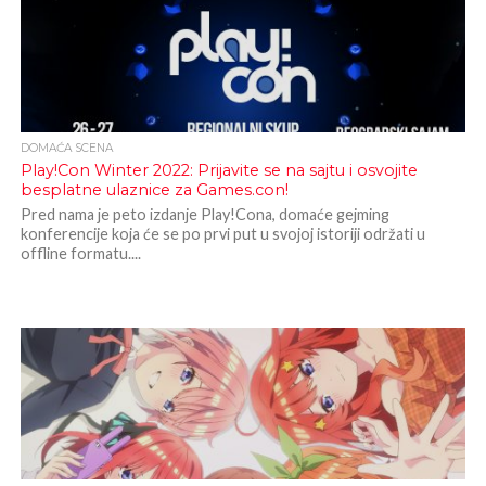
DOMAĆA SCENA
Play!Con Winter 2022: Prijavite se na sajtu i osvojite
besplatne ulaznice za Games.con!
Pred nama je peto izdanje Play!Cona, domaće gejming
konferencije koja će se po prvi put u svojoj istoriji održati u
offline formatu....