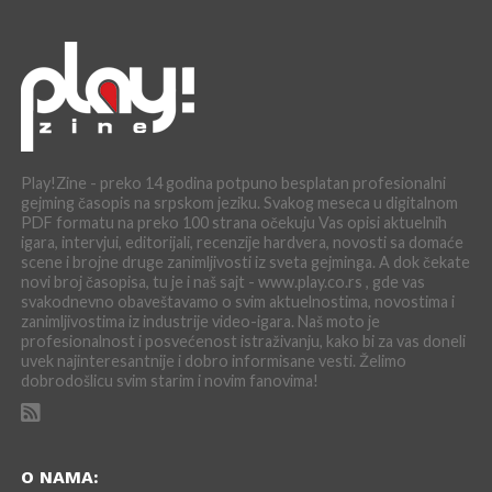
Play!Zine - preko 14 godina potpuno besplatan profesionalni
gejming časopis na srpskom jeziku. Svakog meseca u digitalnom
PDF formatu na preko 100 strana očekuju Vas opisi aktuelnih
igara, intervjui, editorijali, recenzije hardvera, novosti sa domaće
scene i brojne druge zanimljivosti iz sveta gejminga. A dok čekate
novi broj časopisa, tu je i naš sajt - www.play.co.rs , gde vas
svakodnevno obaveštavamo o svim aktuelnostima, novostima i
zanimljivostima iz industrije video-igara. Naš moto je
profesionalnost i posvećenost istraživanju, kako bi za vas doneli
uvek najinteresantnije i dobro informisane vesti. Želimo
dobrodošlicu svim starim i novim fanovima!
O NAMA: