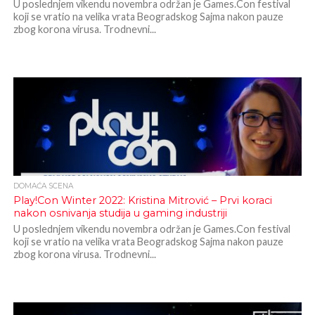
U poslednjem vikendu novembra održan je Games.Con festival
koji se vratio na velika vrata Beogradskog Sajma nakon pauze
zbog korona virusa. Trodnevni...
DOMAĆA SCENA
Play!Con Winter 2022: Kristina Mitrović – Prvi koraci
nakon osnivanja studija u gaming industriji
U poslednjem vikendu novembra održan je Games.Con festival
koji se vratio na velika vrata Beogradskog Sajma nakon pauze
zbog korona virusa. Trodnevni...