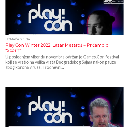
DOMAĆA SCENA
Play!Con Winter 2022: Lazar Mesaroš – Pričamo o:
“Scorn”
U poslednjem vikendu novembra održan je Games.Con festival
koji se vratio na velika vrata Beogradskog Sajma nakon pauze
zbog korona virusa. Trodnevni...