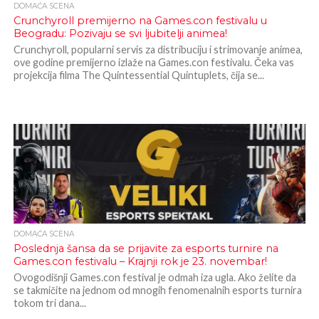
DOMAĆA SCENA
Crunchyroll premijerno na Games.con festivalu u
Beogradu: Pozivaju se svi ljubitelji animea!
Crunchyroll, popularni servis za distribuciju i strimovanje animea,
ove godine premijerno izlaže na Games.con festivalu. Čeka vas
projekcija filma The Quintessential Quintuplets, čija se...
DOMAĆA SCENA
Poslednja šansa da se prijavite za esports turnire na
Games.con festivalu – Krajnji rok je 23. novembar!
Ovogodišnji Games.con festival je odmah iza ugla. Ako želite da
se takmičite na jednom od mnogih fenomenalnih esports turnira
tokom tri dana...