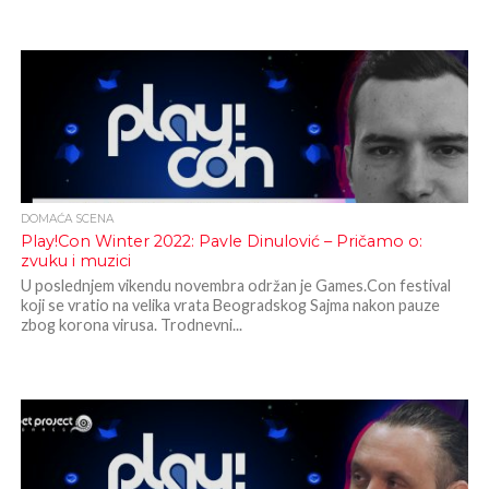
DOMAĆA SCENA
Play!Con Winter 2022: Pavle Dinulović – Pričamo o:
zvuku i muzici
U poslednjem vikendu novembra održan je Games.Con festival
koji se vratio na velika vrata Beogradskog Sajma nakon pauze
zbog korona virusa. Trodnevni...