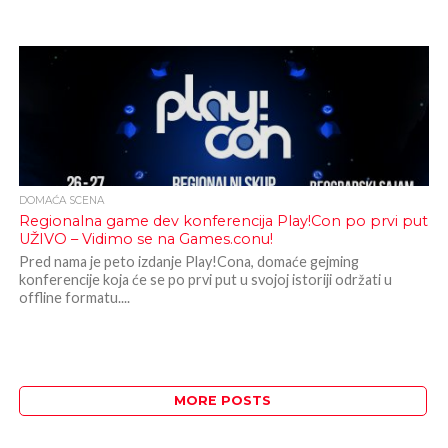
DOMAĆA SCENA
Regionalna game dev konferencija Play!Con po prvi put
UŽIVO – Vidimo se na Games.conu!
Pred nama je peto izdanje Play!Cona, domaće gejming
konferencije koja će se po prvi put u svojoj istoriji održati u
offline formatu....
MORE POSTS