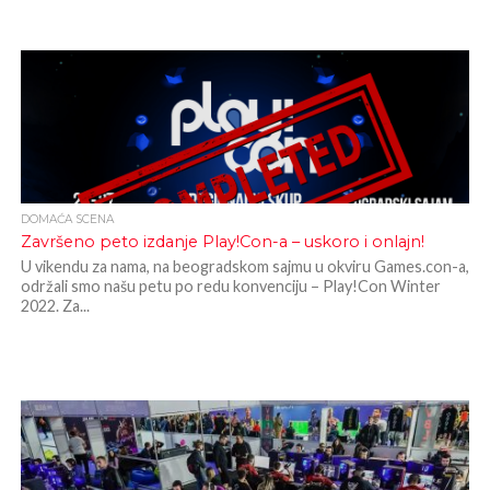
DOMAĆA SCENA
Završeno peto izdanje Play!Con-a – uskoro i onlajn!
U vikendu za nama, na beogradskom sajmu u okviru Games.con-a,
održali smo našu petu po redu konvenciju – Play!Con Winter
2022. Za...