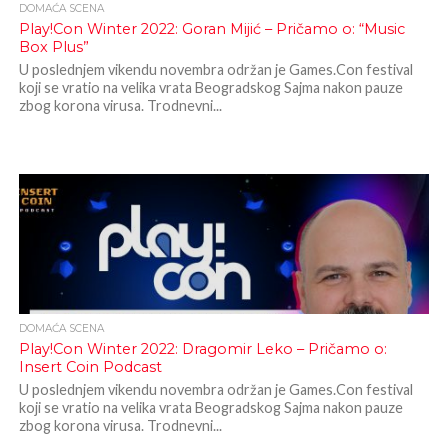
DOMAĆA SCENA
Play!Con Winter 2022: Goran Mijić – Pričamo o: “Music
Box Plus”
U poslednjem vikendu novembra održan je Games.Con festival
koji se vratio na velika vrata Beogradskog Sajma nakon pauze
zbog korona virusa. Trodnevni...
DOMAĆA SCENA
Play!Con Winter 2022: Dragomir Leko – Pričamo o:
Insert Coin Podcast
U poslednjem vikendu novembra održan je Games.Con festival
koji se vratio na velika vrata Beogradskog Sajma nakon pauze
zbog korona virusa. Trodnevni...