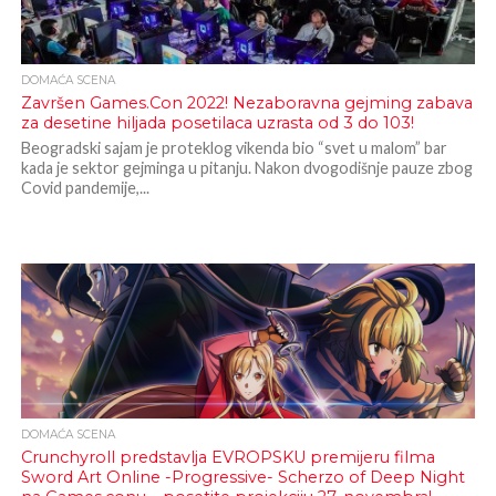
DOMAĆA SCENA
Završen Games.Con 2022! Nezaboravna gejming zabava
za desetine hiljada posetilaca uzrasta od 3 do 103!
Beogradski sajam je proteklog vikenda bio “svet u malom” bar
kada je sektor gejminga u pitanju. Nakon dvogodišnje pauze zbog
Covid pandemije,...
DOMAĆA SCENA
Crunchyroll predstavlja EVROPSKU premijeru filma
Sword Art Online -Progressive- Scherzo of Deep Night