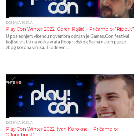
DOMAĆA SCENA
Play!Con Winter 2022: Goran Rajšić – Pričamo o: “Ripout”
U poslednjem vikendu novembra održan je Games.Con festival
koji se vratio na velika vrata Beogradskog Sajma nakon pauze
zbog korona virusa. Trodnevni...
DOMAĆA SCENA
Play!Con Winter 2022: Ivan Koroknai – Pričamo o:
“Cloudburst”