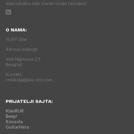
dobrodošlicu svim starim i novim fanovima!
O NAMA:
PLAY! Zine
Adresa redakcije:
Vele Nigrinove 2/1
Beograd
Kontakt:
redakcija@play-zine.com
PRIJATELJI SAJTA:
KlanRUR
Beep!
Konzola
GuitarHero