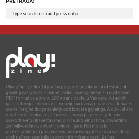
PRETRAGA:
Play!Zine - preko 14 godina potpuno besplatan profesionalni
gejming časopis na srpskom jeziku. Svakog meseca u digitalnom
PDF formatu na preko 100 strana očekuju Vas opisi aktuelnih
igara, intervjui, editorijali, recenzije hardvera, novosti sa domaće
scene i brojne druge zanimljivosti iz sveta gejminga. A dok čekate
novi broj časopisa, tu je i naš sajt - www.play.co.rs , gde vas
svakodnevno obaveštavamo o svim aktuelnostima, novostima i
zanimljivostima iz industrije video-igara. Naš moto je
profesionalnost i posvećenost istraživanju, kako bi za vas doneli
uvek najinteresantnije i dobro informisane vesti. Želimo