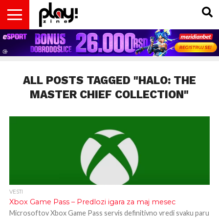
VESTI
MAGAZIN
PLAY!RETRO
PLAY!CAST
PLAY!CON
PLAY!BIZ
OPISI
DOMAĆA
INTERVJUI
GADGETS
FILM
KOLUMNE
INSIDER
IGARA
SCENA
& TV
ALL POSTS TAGGED "HALO: THE
MASTER CHIEF COLLECTION"
VESTI
Xbox Game Pass – Predlozi igara za maj mesec
Microsoftov Xbox Game Pass servis definitivno vredi svaku paru