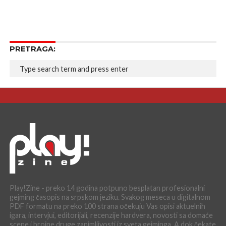
PRETRAGA:
Play!Zine - preko 14 godina potpuno besplatan profesionalni
gejming časopis na srpskom jeziku. Svakog meseca u digitalnom
PDF formatu na preko 100 strana očekuju Vas opisi aktuelnih
igara, intervjui, editorijali, recenzije hardvera, novosti sa domaće
scene i brojne druge zanimljivosti iz sveta gejminga. A dok čekate