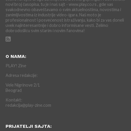
novi broj časopisa, tu je i naš sajt - www.play.co.rs , gde vas
svakodnevno obaveštavamo o svim aktuelnostima, novostima i
zanimljivostima iz industrije video-igara. Naš moto je
profesionalnost i posvećenost istraživanju, kako bi za vas doneli
uvek najinteresantnije i dobro informisane vesti. Želimo
dobrodošlicu svim starim i novim fanovima!
O NAMA:
PLAY! Zine
Adresa redakcije:
Vele Nigrinove 2/1
Beograd
Kontakt:
redakcija@play-zine.com
PRIJATELJI SAJTA: