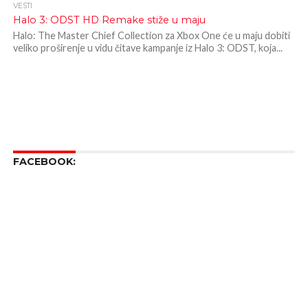
VESTI
Halo 3: ODST HD Remake stiže u maju
Halo: The Master Chief Collection za Xbox One će u maju dobiti
veliko proširenje u vidu čitave kampanje iz Halo 3: ODST, koja...
FACEBOOK: