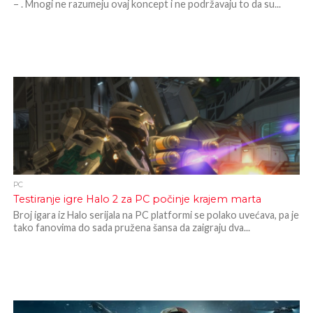
– . Mnogi ne razumeju ovaj koncept i ne podržavaju to da su...
PC
Testiranje igre Halo 2 za PC počinje krajem marta
Broj igara iz Halo serijala na PC platformi se polako uvećava, pa je
tako fanovima do sada pružena šansa da zaigraju dva...