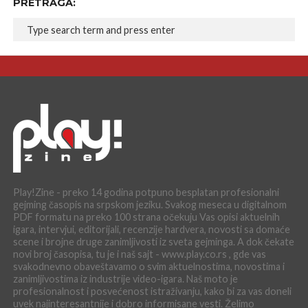
PRETRAGA:
Play!Zine - preko 14 godina potpuno besplatan profesionalni
gejming časopis na srpskom jeziku. Svakog meseca u digitalnom
PDF formatu na preko 100 strana očekuju Vas opisi aktuelnih
igara, intervjui, editorijali, recenzije hardvera, novosti sa domaće
scene i brojne druge zanimljivosti iz sveta gejminga. A dok čekate
novi broj časopisa, tu je i naš sajt - www.play.co.rs , gde vas
svakodnevno obaveštavamo o svim aktuelnostima, novostima i
zanimljivostima iz industrije video-igara. Naš moto je
profesionalnost i posvećenost istraživanju, kako bi za vas doneli
uvek najinteresantnije i dobro informisane vesti. Želimo