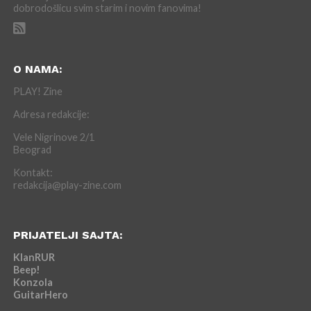
dobrodošlicu svim starim i novim fanovima!
O NAMA:
PLAY! Zine
Adresa redakcije:
Vele Nigrinove 2/1
Beograd
Kontakt:
redakcija@play-zine.com
PRIJATELJI SAJTA:
KlanRUR
Beep!
Konzola
GuitarHero