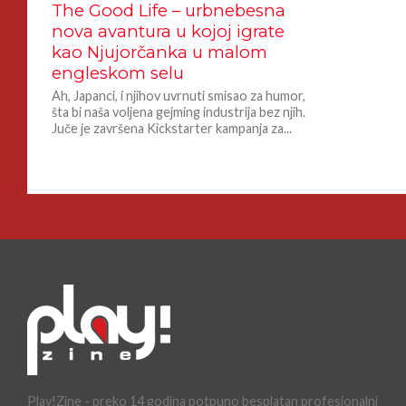
The Good Life – urbnebesna
nova avantura u kojoj igrate
kao Njujorčanka u malom
engleskom selu
Ah, Japanci, i njihov uvrnuti smisao za humor,
šta bi naša voljena gejming industrija bez njih.
Juče je završena Kickstarter kampanja za...
Play!Zine - preko 14 godina potpuno besplatan profesionalni