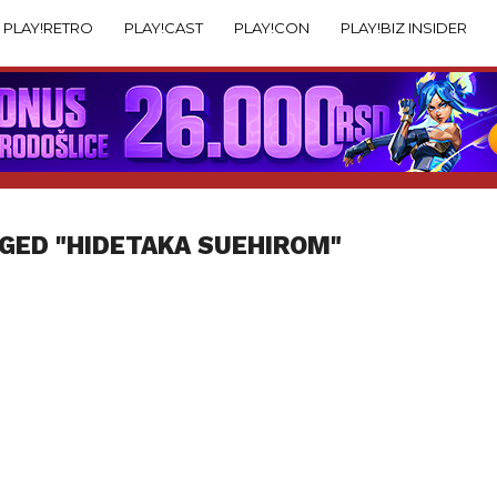
PLAY!RETRO
PLAY!CAST
PLAY!CON
PLAY!BIZ INSIDER
GED "HIDETAKA SUEHIROM"