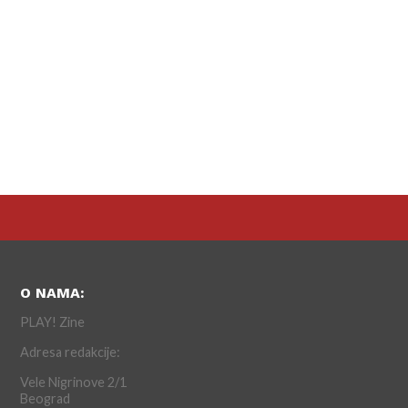
O NAMA:
PLAY! Zine
Adresa redakcije:
Vele Nigrinove 2/1
Beograd