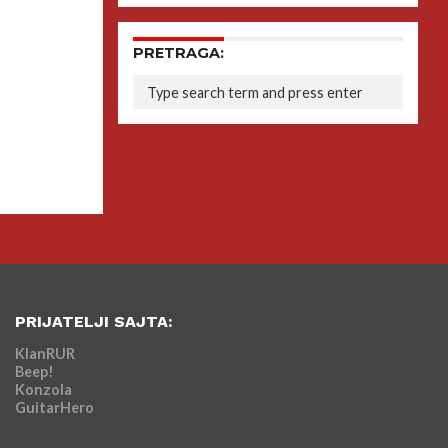
PRETRAGA:
PRIJATELJI SAJTA:
KlanRUR
Beep!
Konzola
GuitarHero