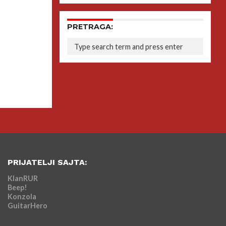
PRETRAGA:
PRIJATELJI SAJTA:
KlanRUR
Beep!
Konzola
GuitarHero