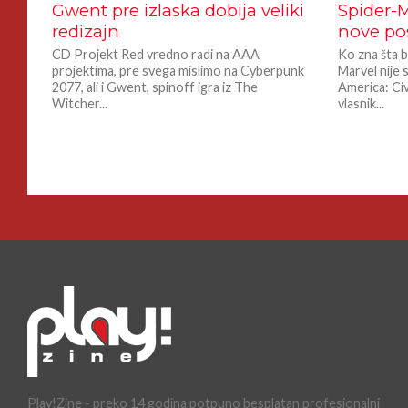
Gwent pre izlaska dobija veliki
Spider-
redizajn
nove po
CD Projekt Red vredno radi na AAA
Ko zna šta b
projektima, pre svega mislimo na Cyberpunk
Marvel nije 
2077, ali i Gwent, spinoff igra iz The
America: Civ
Witcher...
vlasnik...
Play!Zine - preko 14 godina potpuno besplatan profesionalni