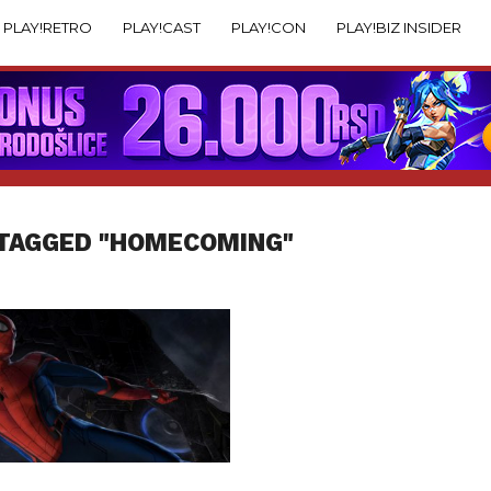
PLAY!RETRO
PLAY!CAST
PLAY!CON
PLAY!BIZ INSIDER
 TAGGED "HOMECOMING"