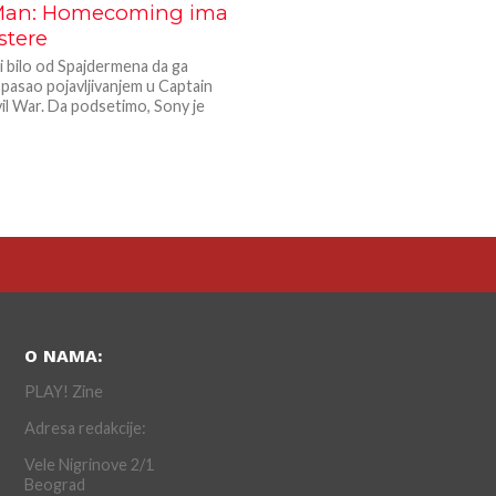
Man: Homecoming ima
stere
i bilo od Spajdermena da ga
spasao pojavljivanjem u Captain
il War. Da podsetimo, Sony je
O NAMA:
PLAY! Zine
Adresa redakcije:
Vele Nigrinove 2/1
Beograd