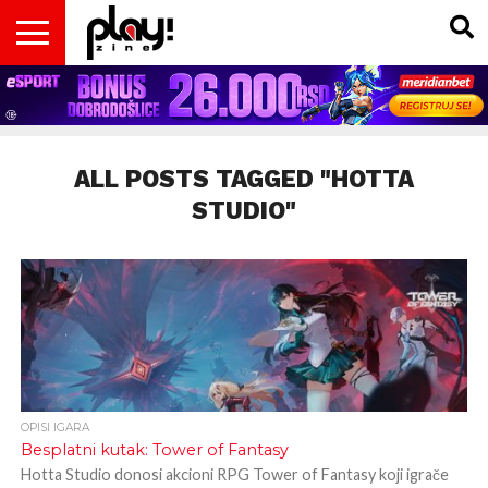
VESTI
MAGAZIN
PLAY!RETRO
PLAY!CAST
PLAY!CON
PLAY!BIZ
OPISI
DOMAĆA
INTERVJUI
GADGETS
FILM
KOLUMNE
INSIDER
IGARA
SCENA
& TV
ALL POSTS TAGGED "HOTTA
STUDIO"
OPISI IGARA
Besplatni kutak: Tower of Fantasy
Hotta Studio donosi akcioni RPG Tower of Fantasy koji igrače