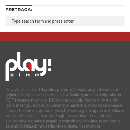
PRETRAGA:
Play!Zine - preko 14 godina potpuno besplatan profesionalni
gejming časopis na srpskom jeziku. Svakog meseca u digitalnom
PDF formatu na preko 100 strana očekuju Vas opisi aktuelnih
igara, intervjui, editorijali, recenzije hardvera, novosti sa domaće
scene i brojne druge zanimljivosti iz sveta gejminga. A dok čekate
novi broj časopisa, tu je i naš sajt - www.play.co.rs , gde vas
svakodnevno obaveštavamo o svim aktuelnostima, novostima i
zanimljivostima iz industrije video-igara. Naš moto je