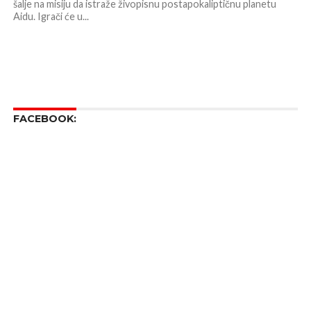
šalje na misiju da istraže živopisnu postapokaliptičnu planetu
Aidu. Igrači će u...
FACEBOOK: