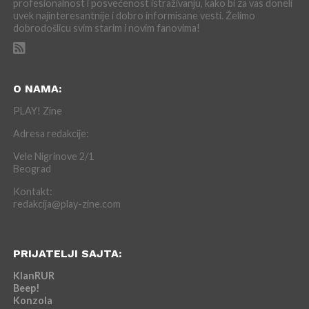
profesionalnost i posvećenost istraživanju, kako bi za vas doneli
uvek najinteresantnije i dobro informisane vesti. Želimo
dobrodošlicu svim starim i novim fanovima!
O NAMA:
PLAY! Zine
Adresa redakcije:
Vele Nigrinove 2/1
Beograd
Kontakt:
redakcija@play-zine.com
PRIJATELJI SAJTA:
KlanRUR
Beep!
Konzola