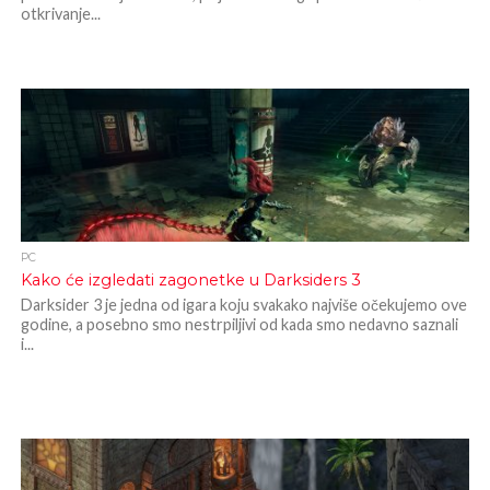
otkrivanje...
PC
Kako će izgledati zagonetke u Darksiders 3
Darksider 3 je jedna od igara koju svakako najviše očekujemo ove
godine, a posebno smo nestrpiljivi od kada smo nedavno saznali
i...