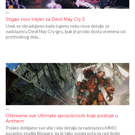
PC
Stigao novi trejler za Devil May Cry 5
Uvek se obradujemo kada čujemo neke nove detalje za
nadolazeću Devil May Cry igru, ipak je prošlo dosta vremena od
prethodnog dela...
PC
Otkrivene sve Ultimate sposobnosti koje postoje u
Anthem
Polako dobijamo sve više i više detalja za nadolazeću MMO
pucačinu studija Bioware, pa je tako ovoga puta na red došlo