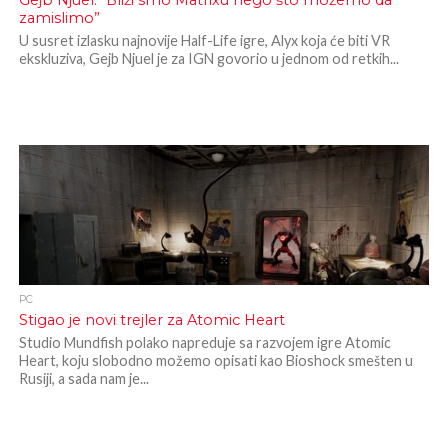
Gejb Njuel: “Bliži smo Matrixu nego što možemo da
zamislimo”
U susret izlasku najnovije Half-Life igre, Alyx koja će biti VR
ekskluziva, Gejb Njuel je za IGN govorio u jednom od retkih...
PC
Stigao je novi trejler za Atomic Heart
Studio Mundfish polako napreduje sa razvojem igre Atomic
Heart, koju slobodno možemo opisati kao Bioshock smešten u
Rusiji, a sada nam je...