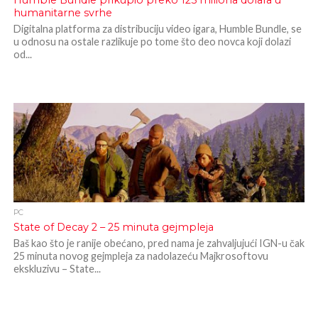
Humble Bundle prikupio preko 125 miliona dolara u
humanitarne svrhe
Digitalna platforma za distribuciju video igara, Humble Bundle, se
u odnosu na ostale razlikuje po tome što deo novca koji dolazi
od...
PC
State of Decay 2 – 25 minuta gejmpleja
Baš kao što je ranije obećano, pred nama je zahvaljujući IGN-u čak
25 minuta novog gejmpleja za nadolazeću Majkrosoftovu
ekskluzivu – State...