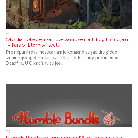
PC
Obsidian otvoren za nove žanrove i rad drugih studija u
“Pillars of Eternity” svetu
Pre nepunih dva meseca nam je konačno stigao drugi deo
izometrijskog RPG naslova Pillars of Eternity, pod imenom
Deadfire. U Obsidianu su još...
PC