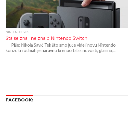
NINTENDO 3DS
Šta se zna i ne zna o Nintendo Switch
Piše: Nikola Savić Tek što smo juče videli novu Nintendo
konzolu i odmah je naravno krenuo talas novosti, glasina,...
FACEBOOK: