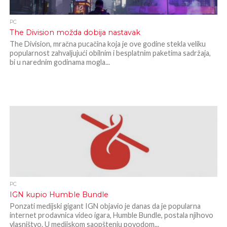
PC
The Division možda dobija nastavak
The Division, mračna pucačina koja je ove godine stekla veliku
popularnost zahvaljujući obilnim i besplatnim paketima sadržaja,
bi u narednim godinama mogla...
PC
IGN kupio Humble Bundle
Ponzati medijski gigant IGN objavio je danas da je popularna
internet prodavnica video igara, Humble Bundle, postala njihovo
vlasništvo. U medijskom saopštenju povodom...