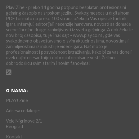
Play!Zine - preko 14 godina potpuno besplatan profesionalni
gejming časopis na srpskom jeziku. Svakog meseca u digitalnom
PDF formatu na preko 100 strana očekuju Vas opisi aktuelnih
igara, intervjui, editorijali, recenzije hardvera, novosti sa domaće
scene i brojne druge zanimljivosti iz sveta gejminga. A dok čekate
novi broj časopisa, tu je i naš sajt - www.play.co.rs , gde vas
svakodnevno obaveštavamo o svim aktuelnostima, novostima i
zanimljivostima iz industrije video-igara. Naš moto je
profesionalnost i posvećenost istraživanju, kako bi za vas doneli
uvek najinteresantnije i dobro informisane vesti. Želimo
dobrodošlicu svim starim i novim fanovima!
O NAMA:
PLAY! Zine
Adresa redakcije:
Vele Nigrinove 2/1
Beograd
Kontakt: