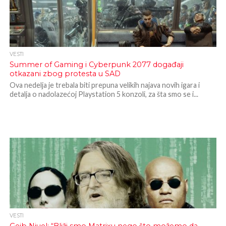
VESTI
Summer of Gaming i Cyberpunk 2077 događaji
otkazani zbog protesta u SAD
Ova nedelja je trebala biti prepuna velikih najava novih igara i
detalja o nadolazećoj Playstation 5 konzoli, za šta smo se i...
VESTI