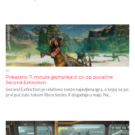
PC
Prikazano 11 minuta gejmpleja iz co-op pucačine
Second Extinction
Second Extinction je relativno sveže najavljena igra, o kojoj se po
prvi put čulo tokom Xbox Series X događaja u maju. Na...