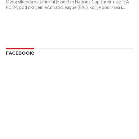
Ovog vikenda na Jahorini je održan Nations Cup turnir u igri EA
FC 24, pod okriljem eAdriaticLeague (EAL), koji je podržava i...
FACEBOOK: