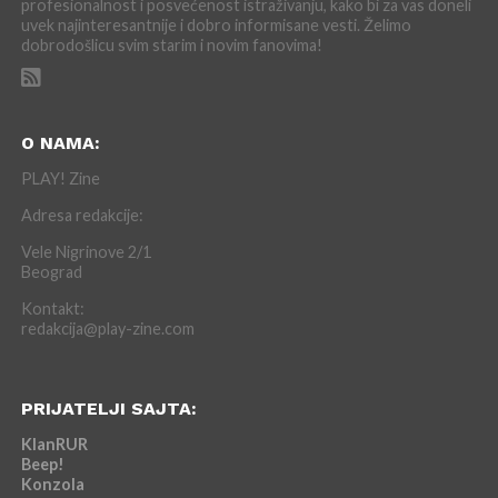
profesionalnost i posvećenost istraživanju, kako bi za vas doneli
uvek najinteresantnije i dobro informisane vesti. Želimo
dobrodošlicu svim starim i novim fanovima!
O NAMA:
PLAY! Zine
Adresa redakcije:
Vele Nigrinove 2/1
Beograd
Kontakt:
redakcija@play-zine.com
PRIJATELJI SAJTA:
KlanRUR
Beep!
Konzola