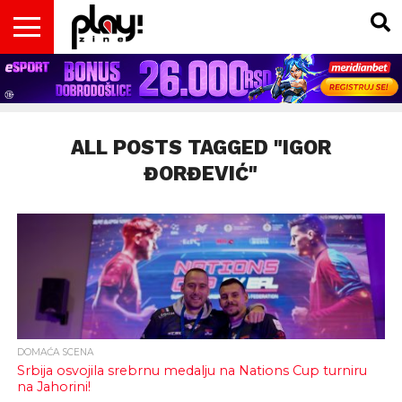
VESTI
MAGAZIN
PLAY!RETRO
PLAY!CAST
PLAY!CON
PLAY!BIZ
OPISI
DOMAĆA
INTERVJUI
GADGETS
FILM
KOLUMNE
INSIDER
IGARA
SCENA
& TV
ALL POSTS TAGGED "IGOR
ĐORĐEVIĆ"
DOMAĆA SCENA
Srbija osvojila srebrnu medalju na Nations Cup turniru
na Jahorini!