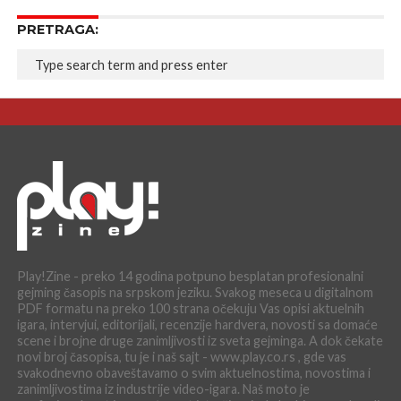
PRETRAGA:
Play!Zine - preko 14 godina potpuno besplatan profesionalni
gejming časopis na srpskom jeziku. Svakog meseca u digitalnom
PDF formatu na preko 100 strana očekuju Vas opisi aktuelnih
igara, intervjui, editorijali, recenzije hardvera, novosti sa domaće
scene i brojne druge zanimljivosti iz sveta gejminga. A dok čekate
novi broj časopisa, tu je i naš sajt - www.play.co.rs , gde vas
svakodnevno obaveštavamo o svim aktuelnostima, novostima i
zanimljivostima iz industrije video-igara. Naš moto je