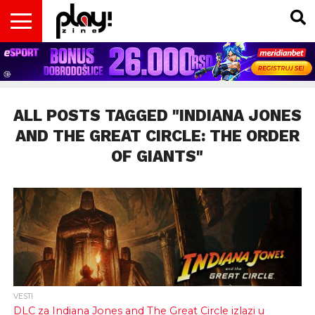
VESTI
MAGAZIN
PLAY!RETRO
PLAY!CAST
PLAY!CON
PLAY!BIZ
OPISI
DOMAĆA
INTERVJUI
GADGETS
FILM
KOLUMNE
INSIDER
IGARA
SCENA
& TV
ALL POSTS TAGGED "INDIANA JONES
AND THE GREAT CIRCLE: THE ORDER
OF GIANTS"
VESTI
DLC za Indiana Jones and The Great Circle izlazi u