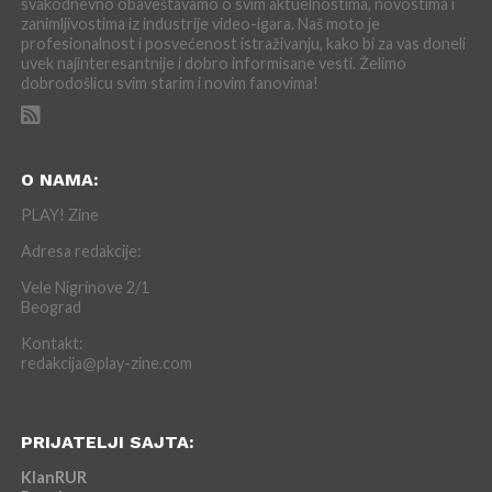
svakodnevno obaveštavamo o svim aktuelnostima, novostima i
zanimljivostima iz industrije video-igara. Naš moto je
profesionalnost i posvećenost istraživanju, kako bi za vas doneli
uvek najinteresantnije i dobro informisane vesti. Želimo
dobrodošlicu svim starim i novim fanovima!
O NAMA:
PLAY! Zine
Adresa redakcije:
Vele Nigrinove 2/1
Beograd
Kontakt:
redakcija@play-zine.com
PRIJATELJI SAJTA:
KlanRUR