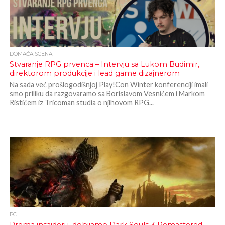
DOMAĆA SCENA
Stvaranje RPG prvenca – Intervju sa Lukom Budimir,
direktorom produkcije i lead game dizajnerom
Na sada već prošlogodišnjoj Play!Con Winter konferenciji imali
smo priliku da razgovaramo sa Borislavom Vesnićem i Markom
Ristićem iz Tricoman studia o njihovom RPG...
PC