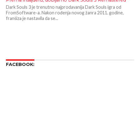
Prema insajderu, dobijamo Dark Souls 3 Remastered
Dark Souls 3 je trenutno najprodavanija Dark Souls igra od
FromSoftware-a. Nakon rođenja novog žanra 2011. godine,
franšiza je nastavila da se...
FACEBOOK: