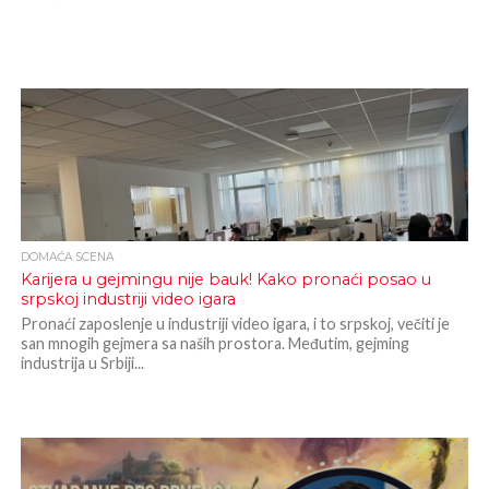
DOMAĆA SCENA
Karijera u gejmingu nije bauk! Kako pronaći posao u
srpskoj industriji video igara
Pronaći zaposlenje u industriji video igara, i to srpskoj, večiti je
san mnogih gejmera sa naših prostora. Međutim, gejming
industrija u Srbiji...