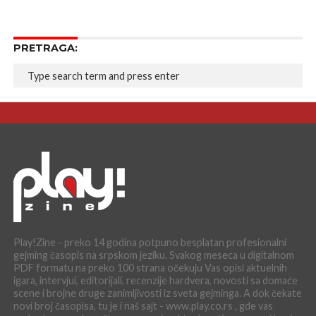
PRETRAGA:
Play!Zine - preko 14 godina potpuno besplatan profesionalni
gejming časopis na srpskom jeziku. Svakog meseca u digitalnom
PDF formatu na preko 100 strana očekuju Vas opisi aktuelnih
igara, intervjui, editorijali, recenzije hardvera, novosti sa domaće
scene i brojne druge zanimljivosti iz sveta gejminga. A dok čekate
novi broj časopisa, tu je i naš sajt - www.play.co.rs , gde vas