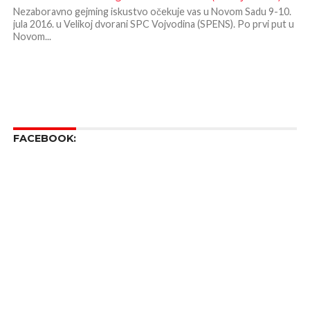
Nezaboravno gejming iskustvo očekuje vas u Novom Sadu 9-10.
jula 2016. u Velikoj dvorani SPC Vojvodina (SPENS). Po prvi put u
Novom...
FACEBOOK: