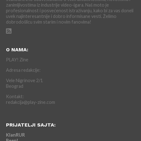
zanimljivostima iz industrije video-igara. Naš moto je
profesionalnost i posvećenost istraživanju, kako bi za vas doneli
uvek najinteresantnije i dobro informisane vesti. Želimo
dobrodošlicu svim starim i novim fanovima!
O NAMA:
PLAY! Zine
Adresa redakcije:
Vele Nigrinove 2/1
Beograd
Kontakt:
redakcija@play-zine.com
PRIJATELJI SAJTA:
KlanRUR
Beep!