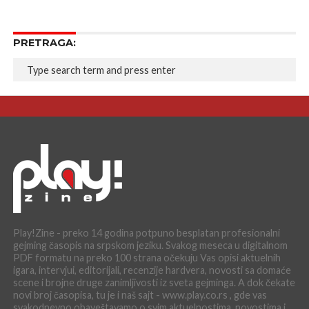
PRETRAGA:
Play!Zine - preko 14 godina potpuno besplatan profesionalni
gejming časopis na srpskom jeziku. Svakog meseca u digitalnom
PDF formatu na preko 100 strana očekuju Vas opisi aktuelnih
igara, intervjui, editorijali, recenzije hardvera, novosti sa domaće
scene i brojne druge zanimljivosti iz sveta gejminga. A dok čekate
novi broj časopisa, tu je i naš sajt - www.play.co.rs , gde vas
svakodnevno obaveštavamo o svim aktuelnostima, novostima i