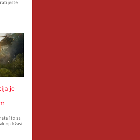
rati jeste
ija je
im
ata i to sa
alnoj državi