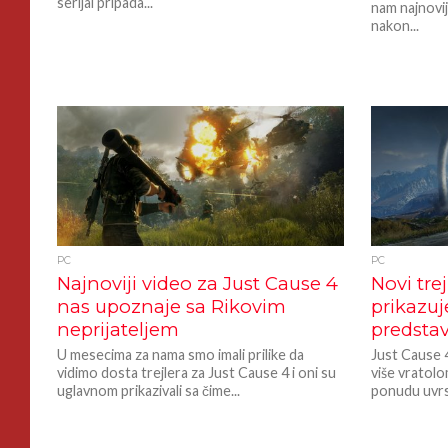
serijal pripada...
nam najnovij
nakon...
PC
PC
Najnoviji video za Just Cause 4
Novi tre
nas upoznaje sa Rikovim
prikazu
neprijateljem
predstav
U mesecima za nama smo imali prilike da
Just Cause 4
vidimo dosta trejlera za Just Cause 4 i oni su
više vratolo
uglavnom prikazivali sa čime...
ponudu uvrsti