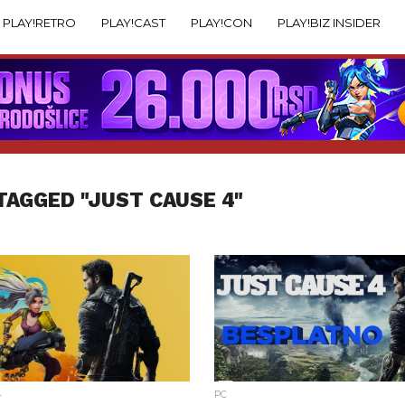
PLAY!RETRO
PLAY!CAST
PLAY!CON
PLAY!BIZ INSIDER
TAGGED "JUST CAUSE 4"
4
PC