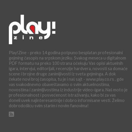
Play!Zine - preko 14 godina potpuno besplatan profesionalni
gejming časopis na srpskom jeziku. Svakog meseca u digitalnom
PDF formatu na preko 100 strana očekuju Vas opisi aktuelnih
igara, intervjui, editorijali, recenzije hardvera, novosti sa domaće
scene i brojne druge zanimljivosti iz sveta gejminga. A dok
čekate novi broj časopisa, tu je i naš sajt - www.play.co.rs , gde
vas svakodnevno obaveštavamo o svim aktuelnostima,
novostima i zanimljivostima iz industrije video-igara. Naš moto je
profesionalnost i posvećenost istraživanju, kako bi za vas
doneli uvek najinteresantnije i dobro informisane vesti. Želimo
dobrodošlicu svim starim i novim fanovima!