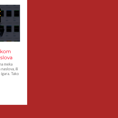
škom
slova
vna meka
naslova, ili
 igara. Tako