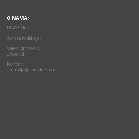
O NAMA:
PLAY! Zine
Adresa redakcije:
Vele Nigrinove 2/1
Beograd
Kontakt:
redakcija@play-zine.com