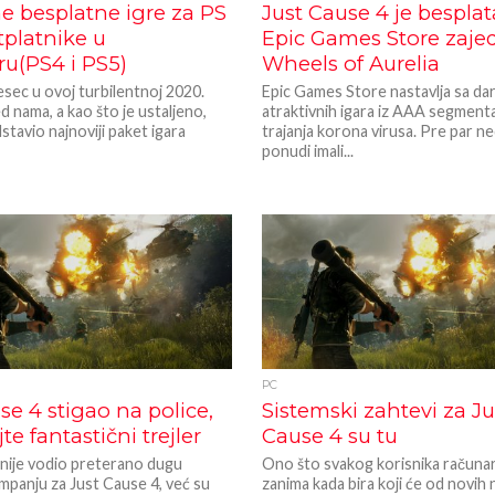
e besplatne igre za PS
Just Cause 4 je bespla
tplatnike u
Epic Games Store zaje
u(PS4 i PS5)
Wheels of Aurelia
sec u ovoj turbilentnoj 2020.
Epic Games Store nastavlja sa da
ed nama, a kao što je ustaljeno,
atraktivnih igara iz AAA segmen
stavio najnoviji paket igara
trajanja korona virusa. Pre par n
ponudi imali...
PC
se 4 stigao na police,
Sistemski zahtevi za Ju
te fantastični trejler
Cause 4 su tu
 nije vodio preterano dugu
Ono što svakog korisnika računar
mpanju za Just Cause 4, već su
zanima kada bira koji će od novih 