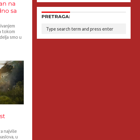
tan na
dno sa
PRETRAGA:
rivanjem
ta tokom
edelja smo u
st
a najviše
naslova, u