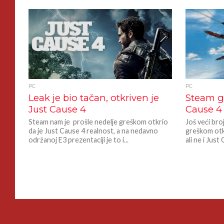
PC
PC
Leak je bio tačan, otkriven je
Steam g
Just Cause 4
Cause 4
Steam nam je prošle nedelje greškom otkrio
Još veći bro
da je Just Cause 4 realnost, a na nedavno
greškom otk
održanoj E3 prezentaciji je to i...
ali ne i Just