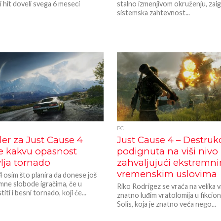
i hit doveli svega 6 meseci
stalno izmenjivom okruženju, zaig
sistemska zahtevnost...
PC
jler za Just Cause 4
Just Cause 4 – Destrukc
je kakvu opasnost
podignuta na viši nivo
lja tornado
zahvaljujući ekstremn
vremenskim uslovima
 osim što planira da donese još
mne slobode igračima, če u
Riko Rodrigez se vraća na velika vr
ti i besni tornado, koji će...
znatno luđim vratolomija u fikcion
Solis, koja je znatno veća nego...