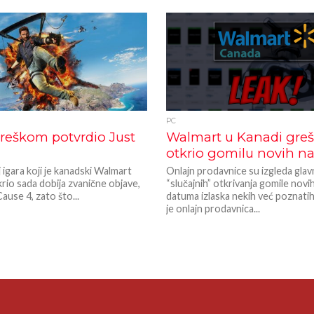
PC
reškom potvrdio Just
Walmart u Kanadi gre
otkrio gomilu novih na
j igara koji je kanadski Walmart
Onlajn prodavnice su izgleda gla
rio sada dobija zvanične objave,
“slučajnih” otkrivanja gomile novih 
 Cause 4, zato što...
datuma izlaska nekih već poznatih
je onlajn prodavnica...