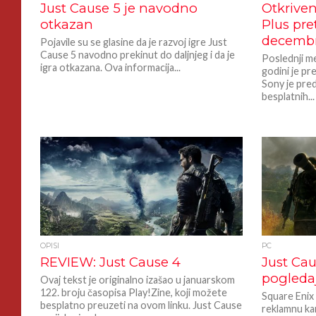
Just Cause 5 je navodno
Otkriven
otkazan
Plus pre
decembr
Pojavile su se glasine da je razvoj igre Just
Cause 5 navodno prekinut do daljnjeg i da je
Poslednji me
igra otkazana. Ova informacija...
godini je pr
Sony je pred
besplatnih...
OPISI
PC
REVIEW: Just Cause 4
Just Cau
pogledaj
Ovaj tekst je originalno izašao u januarskom
122. broju časopisa Play!Zine, koji možete
Square Enix
besplatno preuzeti na ovom linku. Just Cause
reklamnu ka