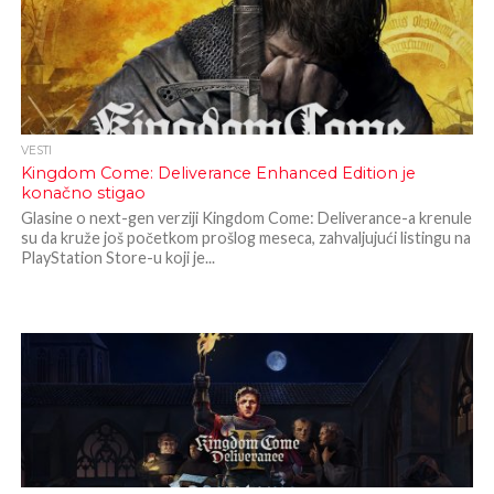
VESTI
Kingdom Come: Deliverance Enhanced Edition je
konačno stigao
Glasine o next-gen verziji Kingdom Come: Deliverance-a krenule
su da kruže još početkom prošlog meseca, zahvaljujući listingu na
PlayStation Store-u koji je...