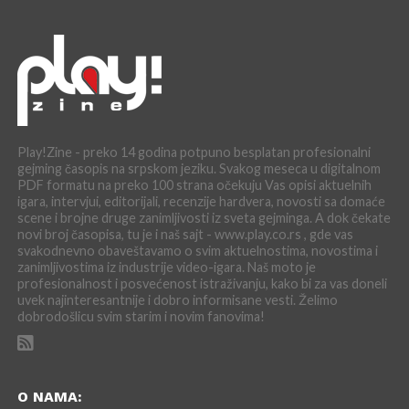
Play!Zine - preko 14 godina potpuno besplatan profesionalni
gejming časopis na srpskom jeziku. Svakog meseca u digitalnom
PDF formatu na preko 100 strana očekuju Vas opisi aktuelnih
igara, intervjui, editorijali, recenzije hardvera, novosti sa domaće
scene i brojne druge zanimljivosti iz sveta gejminga. A dok čekate
novi broj časopisa, tu je i naš sajt - www.play.co.rs , gde vas
svakodnevno obaveštavamo o svim aktuelnostima, novostima i
zanimljivostima iz industrije video-igara. Naš moto je
profesionalnost i posvećenost istraživanju, kako bi za vas doneli
uvek najinteresantnije i dobro informisane vesti. Želimo
dobrodošlicu svim starim i novim fanovima!
O NAMA: