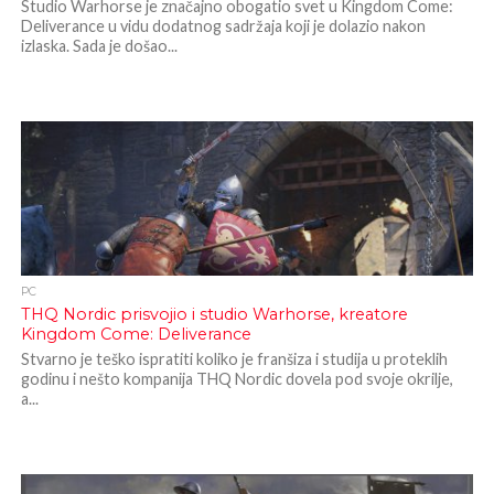
Studio Warhorse je značajno obogatio svet u Kingdom Come:
Deliverance u vidu dodatnog sadržaja koji je dolazio nakon
izlaska. Sada je došao...
PC
THQ Nordic prisvojio i studio Warhorse, kreatore
Kingdom Come: Deliverance
Stvarno je teško ispratiti koliko je franšiza i studija u proteklih
godinu i nešto kompanija THQ Nordic dovela pod svoje okrilje,
a...