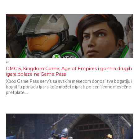
PC
DMC 5, Kingdom Come, Age of Empires i gomila drugih
igara dolaze na Game Pass
Xbox Game Pass servis sa svakim mesecom donosi sve bogatiju i
bogatiju ponudu igara koje možete igrati po ceni jedne mesečne
pretplate....