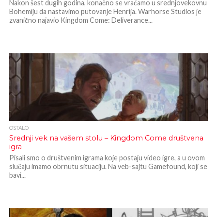
Nakon šest dugih godina, konačno se vraćamo u srednjovekovnu
Bohemiju da nastavimo putovanje Henrija. Warhorse Studios je
zvanično najavio Kingdom Come: Deliverance...
OSTALO
Srednji vek na vašem stolu – Kingdom Come društvena
igra
Pisali smo o društvenim igrama koje postaju video igre, a u ovom
slučaju imamo obrnutu situaciju. Na veb-sajtu Gamefound, koji se
bavi...