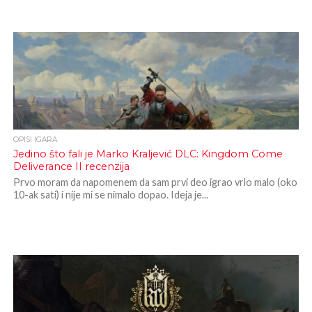
OPISI IGARA
Jedino što fali je Marko Kraljević DLC: Kingdom Come
Deliverance II recenzija
Prvo moram da napomenem da sam prvi deo igrao vrlo malo (oko
10-ak sati) i nije mi se nimalo dopao. Ideja je...