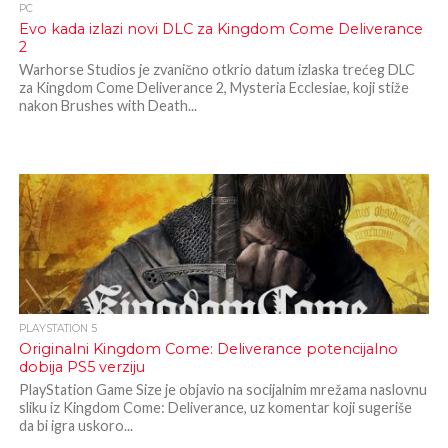
PC
Evo kada izlazi novi DLC za Kingdom Come Deliverance
2
Warhorse Studios je zvanično otkrio datum izlaska trećeg DLC
za Kingdom Come Deliverance 2, Mysteria Ecclesiae, koji stiže
nakon Brushes with Death...
PLAYSTATION 5
Originalni Kingdom Come: Deliverance potencijalno
dobija PS5 verziju
PlayStation Game Size je objavio na socijalnim mrežama naslovnu
sliku iz Kingdom Come: Deliverance, uz komentar koji sugeriše
da bi igra uskoro...