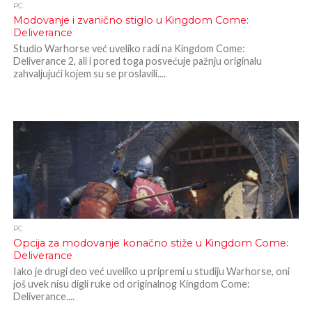
PC
Modovanje i zvanično stiglo u Kingdom Come:
Deliverance
Studio Warhorse već uveliko radi na Kingdom Come:
Deliverance 2, ali i pored toga posvećuje pažnju originalu
zahvaljujući kojem su se proslavili....
PC
Opcija za modovanje konačno stiže u Kingdom Come:
Deliverance
Iako je drugi deo već uveliko u pripremi u studiju Warhorse, oni
još uvek nisu digli ruke od originalnog Kingdom Come:
Deliverance....