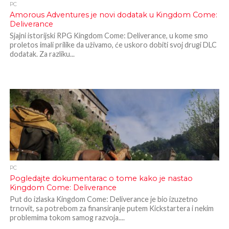
PC
Amorous Adventures je novi dodatak u Kingdom Come:
Deliverance
Sjajni istorijski RPG Kingdom Come: Deliverance, u kome smo
proletos imali prilike da uživamo, će uskoro dobiti svoj drugi DLC
dodatak. Za razliku...
PC
Pogledajte dokumentarac o tome kako je nastao
Kingdom Come: Deliverance
Put do izlaska Kingdom Come: Deliverance je bio izuzetno
trnovit, sa potrebom za finansiranje putem Kickstartera i nekim
problemima tokom samog razvoja....