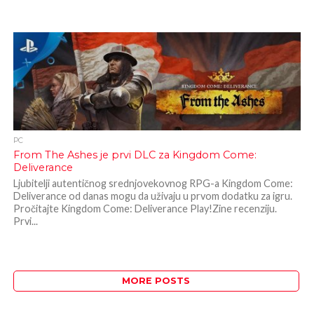
PC
From The Ashes je prvi DLC za Kingdom Come:
Deliverance
Ljubitelji autentičnog srednjovekovnog RPG-a Kingdom Come:
Deliverance od danas mogu da uživaju u prvom dodatku za igru.
Pročitajte Kingdom Come: Deliverance Play!Zine recenziju.
Prvi...
MORE POSTS