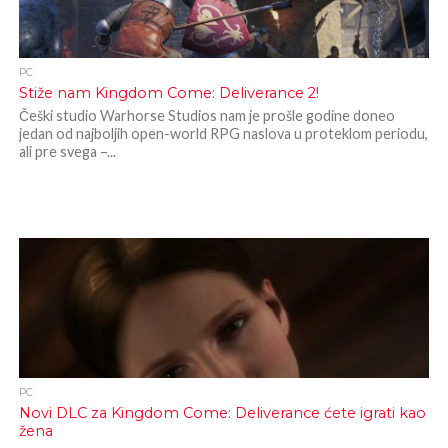
PC
Stiže nam Kingdom Come: Deliverance 2!
Češki studio Warhorse Studios nam je prošle godine doneo
jedan od najboljih open-world RPG naslova u proteklom periodu,
ali pre svega –...
PC
Novi DLC za Kingdom Come: Deliverance ćete igrati kao
žena