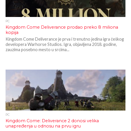
PC
Kingdom Come Deliverance prodao preko 8 miliona
kopija
Kingdom Come Deliverance je prva i trenutno jedina igra češkog
developera Warhorse Studios. Igra, objavljena 2018. godine,
zauzima posebno mesto u srcima...
PC
Kingdom Come: Deliverance 2 donosi velika
unapređenja u odnosu na prvu igru