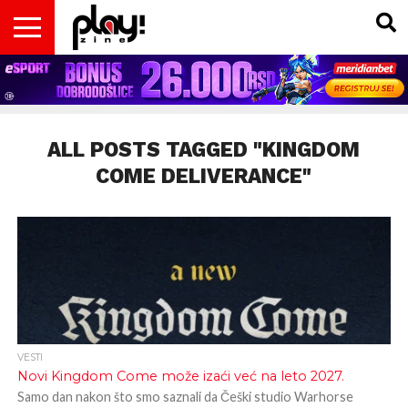
VESTI
MAGAZIN
PLAY!RETRO
PLAY!CAST
PLAY!CON
PLAY!BIZ
OPISI
DOMAĆA
INTERVJUI
GADGETS
FILM
KOLUMNE
INSIDER
IGARA
SCENA
& TV
ALL POSTS TAGGED "KINGDOM
COME DELIVERANCE"
VESTI
Novi Kingdom Come može izaći već na leto 2027.
Samo dan nakon što smo saznali da Češki studio Warhorse