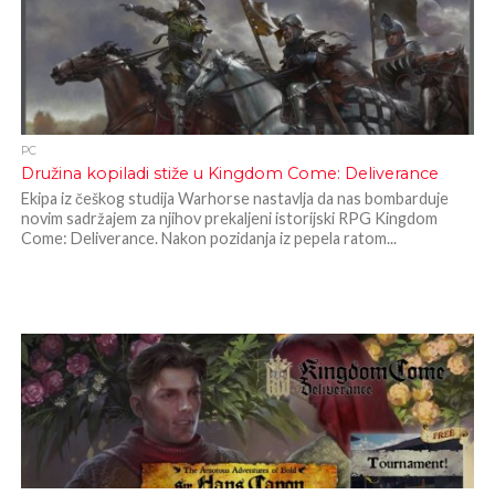
PC
Družina kopiladi stiže u Kingdom Come: Deliverance
Ekipa iz češkog studija Warhorse nastavlja da nas bombarduje
novim sadržajem za njihov prekaljeni istorijski RPG Kingdom
Come: Deliverance. Nakon pozidanja iz pepela ratom...