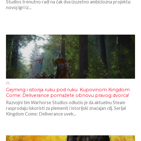
Studios trenutno radi na čak dva izuzetno ambiciozna projekta:
novoj igri iz...
PC
Gejming i istorija ruku pod ruku: Kupovinom Kingdom
Come: Deliverance pomažete obnovu pravog dvorca!
Razvojni tim Warhorse Studios odlučio je da aktuelnu Steam
rasprodaju iskoristi za plemenit i istorijski značajan cilj. Serijal
Kingdom Come: Deliverance uvek...