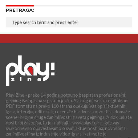
PRETRAGA:
Play!Zine - preko 14 godina potpuno besplatan profesionalni
gejming časopis na srpskom jeziku. Svakog meseca u digitalnom
PDF formatu na preko 100 strana očekuju Vas opisi aktuelnih
igara, intervjui, editorijali, recenzije hardvera, novosti sa domaće
scene i brojne druge zanimljivosti iz sveta gejminga. A dok čekate
novi broj časopisa, tu je i naš sajt - www.play.co.rs , gde vas
svakodnevno obaveštavamo o svim aktuelnostima, novostima i
zanimljivostima iz industrije video-igara. Naš moto je