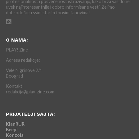
profesionalnost i posvećenost istraživanju, kako bi za vas doneli
uvek najinteresantnije i dobro informisane vesti. Želimo
dobrodošlicu svim starim i novim fanovima!
O NAMA:
PLAY! Zine
Adresa redakcije:
Vele Nigrinove 2/1
Beograd
Kontakt:
redakcija@play-zine.com
PRIJATELJI SAJTA:
KlanRUR
Beep!
Konzola