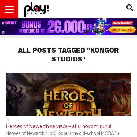
VESTI
MAGAZIN
PLAY!RETRO
PLAY!CAST
PLAY!CON
PLAY!BIZ
OPISI
DOMAĆA
INTERVJUI
GADGETS
FILM
KOLUMNE
INSIDER
IGARA
SCENA
& TV
ALL POSTS TAGGED "KONGOR
STUDIOS"
PC
Heroes of Newerth se vraća – ali u novom ruhu!
Heroes of Newerth (HoN), popularna old-school MOBA ”u