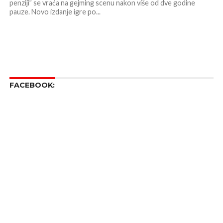
penziji” se vraća na gejming scenu nakon više od dve godine
pauze. Novo izdanje igre po...
FACEBOOK: