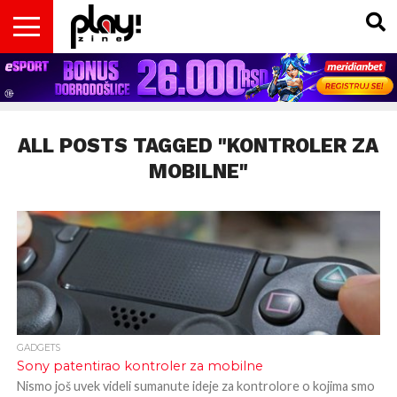
VESTI
MAGAZIN
PLAY!RETRO
PLAY!CAST
PLAY!CON
PLAY!BIZ
OPISI
DOMAĆA
INTERVJUI
GADGETS
FILM
KOLUMNE
INSIDER
IGARA
SCENA
& TV
ALL POSTS TAGGED "KONTROLER ZA
MOBILNE"
GADGETS
Sony patentirao kontroler za mobilne
Nismo još uvek videli sumanute ideje za kontrolore o kojima smo