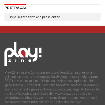
PRETRAGA:
Play!Zine - preko 14 godina potpuno besplatan profesionalni
gejming časopis na srpskom jeziku. Svakog meseca u digitalnom
PDF formatu na preko 100 strana očekuju Vas opisi aktuelnih
igara, intervjui, editorijali, recenzije hardvera, novosti sa domaće
scene i brojne druge zanimljivosti iz sveta gejminga. A dok čekate
novi broj časopisa, tu je i naš sajt - www.play.co.rs , gde vas
svakodnevno obaveštavamo o svim aktuelnostima, novostima i
zanimljivostima iz industrije video-igara. Naš moto je