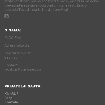
profesionalnost i posvećenost istraživanju, kako bi za vas doneli
uvek najinteresantnije i dobro informisane vesti. Želimo
dobrodošlicu svim starim i novim fanovima!
O NAMA:
PLAY! Zine
Adresa redakcije:
Vele Nigrinove 2/1
Beograd
Kontakt:
redakcija@play-zine.com
PRIJATELJI SAJTA:
KlanRUR
Beep!
Konzola