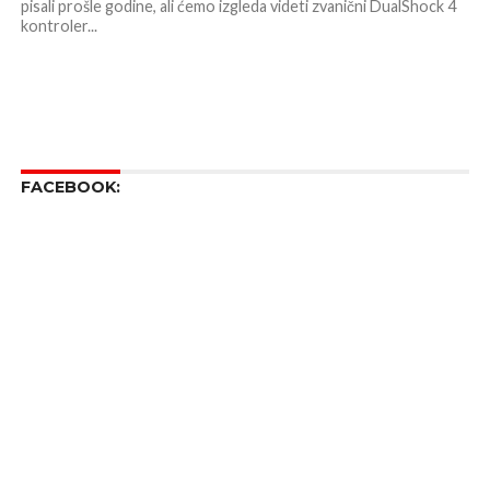
pisali prošle godine, ali ćemo izgleda videti zvanični DualShock 4
kontroler...
FACEBOOK: