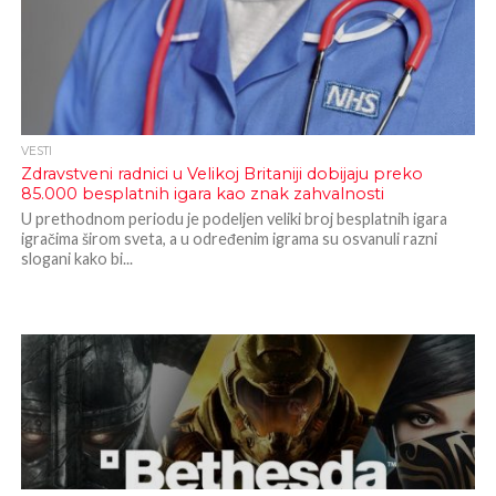
VESTI
Zdravstveni radnici u Velikoj Britaniji dobijaju preko
85.000 besplatnih igara kao znak zahvalnosti
U prethodnom periodu je podeljen veliki broj besplatnih igara
igračima širom sveta, a u određenim igrama su osvanuli razni
slogani kako bi...