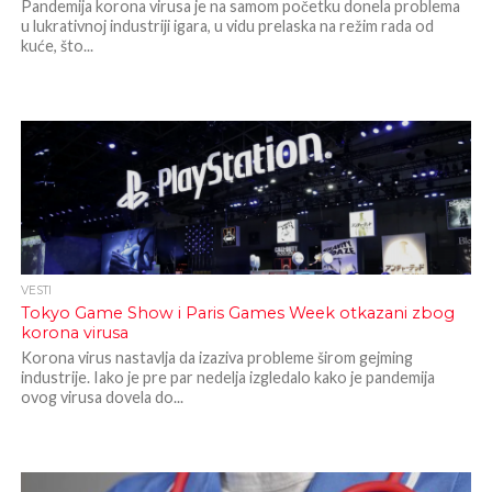
Pandemija korona virusa je na samom početku donela problema
u lukrativnoj industriji igara, u vidu prelaska na režim rada od
kuće, što...
VESTI
Tokyo Game Show i Paris Games Week otkazani zbog
korona virusa
Korona virus nastavlja da izaziva probleme širom gejming
industrije. Iako je pre par nedelja izgledalo kako je pandemija
ovog virusa dovela do...