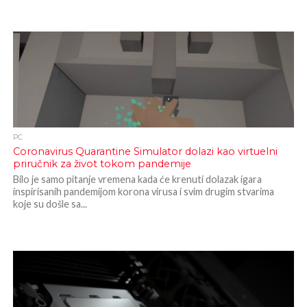
PC
Coronavirus Quarantine Simulator dolazi kao virtuelni
priručnik za život tokom pandemije
Bilo je samo pitanje vremena kada će krenuti dolazak igara
inspirisanih pandemijom korona virusa i svim drugim stvarima
koje su došle sa...