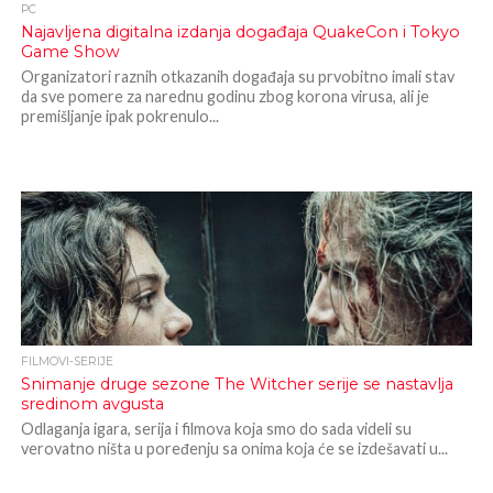
PC
Najavljena digitalna izdanja događaja QuakeCon i Tokyo
Game Show
Organizatori raznih otkazanih događaja su prvobitno imali stav
da sve pomere za narednu godinu zbog korona virusa, ali je
premišljanje ipak pokrenulo...
FILMOVI-SERIJE
Snimanje druge sezone The Witcher serije se nastavlja
sredinom avgusta
Odlaganja igara, serija i filmova koja smo do sada videli su
verovatno ništa u poređenju sa onima koja će se izdešavati u...