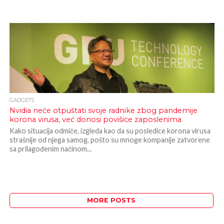
GADGETS
Nvidia neće otpuštati svoje radnike zbog pandemije
korona virusa, već donosi povišice zaposlenima
Kako situacija odmiče, izgleda kao da su posledice korona virusa
strašnije od njega samog, pošto su mnoge kompanije zatvorene
sa prilagođenim načinom...
MORE POSTS