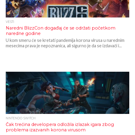
VESTI
Naredni BlizzCon događaj će se održati početkom
naredne godine
U kom smeru će se kretati pandemija korona virusa u narednim
mesecima prava je nepoznanica, ali sigurno je da se izdavači i...
NINTENDO SWITCH
Čak trećina developera odložila izlazak igara zbog
problema izazvanih korona virusom