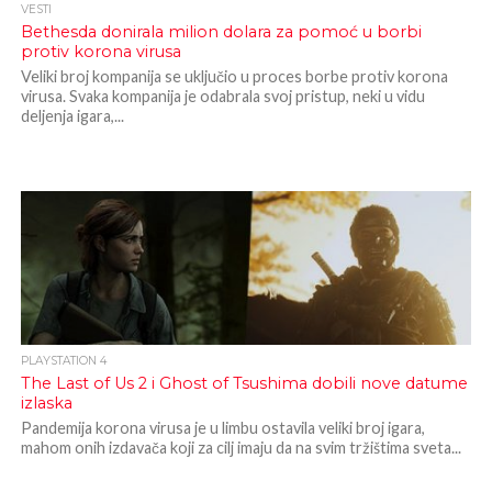
VESTI
Bethesda donirala milion dolara za pomoć u borbi
protiv korona virusa
Veliki broj kompanija se uključio u proces borbe protiv korona
virusa. Svaka kompanija je odabrala svoj pristup, neki u vidu
deljenja igara,...
PLAYSTATION 4
The Last of Us 2 i Ghost of Tsushima dobili nove datume
izlaska
Pandemija korona virusa je u limbu ostavila veliki broj igara,
mahom onih izdavača koji za cilj imaju da na svim tržištima sveta...