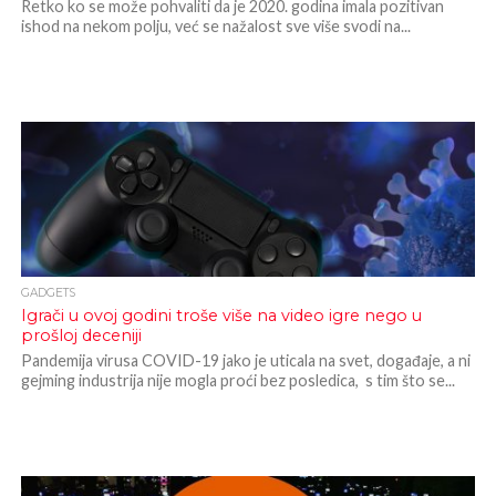
Retko ko se može pohvaliti da je 2020. godina imala pozitivan
ishod na nekom polju, već se nažalost sve više svodi na...
GADGETS
Igrači u ovoj godini troše više na video igre nego u
prošloj deceniji
Pandemija virusa COVID-19 jako je uticala na svet, događaje, a ni
gejming industrija nije mogla proći bez posledica, s tim što se...