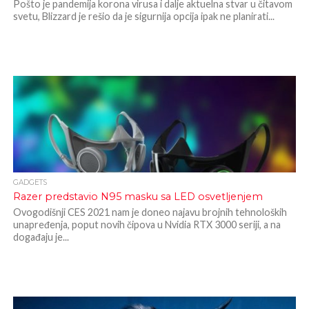
Pošto je pandemija korona virusa i dalje aktuelna stvar u čitavom
svetu, Blizzard je rešio da je sigurnija opcija ipak ne planirati...
GADGETS
Razer predstavio N95 masku sa LED osvetljenjem
Ovogodišnji CES 2021 nam je doneo najavu brojnih tehnoloških
unapređenja, poput novih čipova u Nvidia RTX 3000 seriji, a na
događaju je...