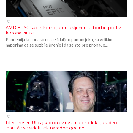
PC
AMD EPYC superkompjuteri uključeni u borbu protiv
korona virusa
Pandemija korona virusa je i dalje u punom jeku, sa velikim
naporima da se suzbije širenje i da se što pre pronađe...
PC
Fil Spenser: Uticaj korona virusa na produkciju video
igara će se videti tek naredne godine