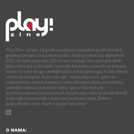
Play!Zine - preko 14 godina potpuno besplatan profesionalni
gejming časopis na srpskom jeziku. Svakog meseca u digitalnom
PDF formatu na preko 100 strana očekuju Vas opisi aktuelnih
igara, intervjui, editorijali, recenzije hardvera, novosti sa domaće
scene i brojne druge zanimljivosti iz sveta gejminga. A dok čekate
novi broj časopisa, tu je i naš sajt - www.play.co.rs , gde vas
svakodnevno obaveštavamo o svim aktuelnostima, novostima i
zanimljivostima iz industrije video-igara. Naš moto je
profesionalnost i posvećenost istraživanju, kako bi za vas doneli
uvek najinteresantnije i dobro informisane vesti. Želimo
dobrodošlicu svim starim i novim fanovima!
O NAMA: