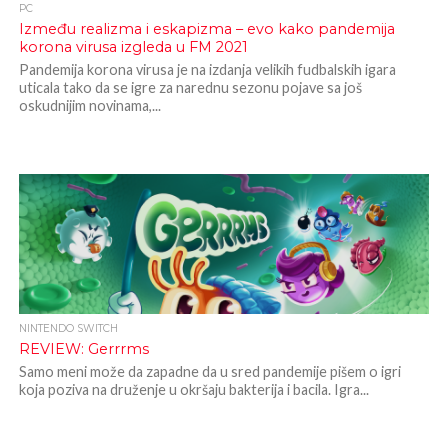
PC
Između realizma i eskapizma – evo kako pandemija
korona virusa izgleda u FM 2021
Pandemija korona virusa je na izdanja velikih fudbalskih igara
uticala tako da se igre za narednu sezonu pojave sa još
oskudnijim novinama,...
NINTENDO SWITCH
REVIEW: Gerrrms
Samo meni može da zapadne da u sred pandemije pišem o igri
koja poziva na druženje u okršaju bakterija i bacila. Igra...