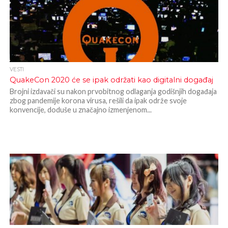
VESTI
QuakeCon 2020 će se ipak održati kao digitalni događaj
Brojni izdavači su nakon prvobitnog odlaganja godišnjih događaja
zbog pandemije korona virusa, rešili da ipak održe svoje
konvencije, doduše u značajno izmenjenom...